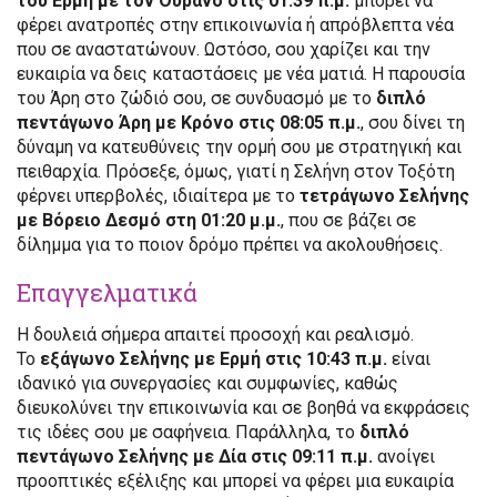
του Ερμή με τον Ουρανό στις 01:39 π.μ.
μπορεί να
φέρει ανατροπές στην επικοινωνία ή απρόβλεπτα νέα
που σε αναστατώνουν. Ωστόσο, σου χαρίζει και την
ευκαιρία να δεις καταστάσεις με νέα ματιά. Η παρουσία
του Άρη στο ζώδιό σου, σε συνδυασμό με το
διπλό
πεντάγωνο Άρη με Κρόνο στις 08:05 π.μ.
, σου δίνει τη
δύναμη να κατευθύνεις την ορμή σου με στρατηγική και
πειθαρχία. Πρόσεξε, όμως, γιατί η Σελήνη στον Τοξότη
φέρνει υπερβολές, ιδιαίτερα με το
τετράγωνο Σελήνης
με Βόρειο Δεσμό στη 01:20 μ.μ.
, που σε βάζει σε
δίλημμα για το ποιον δρόμο πρέπει να ακολουθήσεις.
Επαγγελματικά
Η δουλειά σήμερα απαιτεί προσοχή και ρεαλισμό.
Το
εξάγωνο Σελήνης με Ερμή στις 10:43 π.μ.
είναι
ιδανικό για συνεργασίες και συμφωνίες, καθώς
διευκολύνει την επικοινωνία και σε βοηθά να εκφράσεις
τις ιδέες σου με σαφήνεια. Παράλληλα, το
διπλό
πεντάγωνο Σελήνης με Δία στις 09:11 π.μ.
ανοίγει
προοπτικές εξέλιξης και μπορεί να φέρει μια ευκαιρία