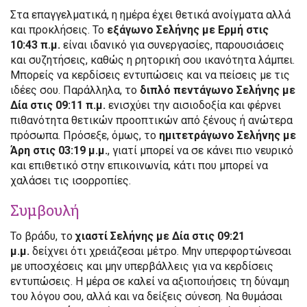
Στα επαγγελματικά, η ημέρα έχει θετικά ανοίγματα αλλά
και προκλήσεις. Το
εξάγωνο Σελήνης με Ερμή στις
10:43 π.μ.
είναι ιδανικό για συνεργασίες, παρουσιάσεις
και συζητήσεις, καθώς η ρητορική σου ικανότητα λάμπει.
Μπορείς να κερδίσεις εντυπώσεις και να πείσεις με τις
ιδέες σου. Παράλληλα, το
διπλό πεντάγωνο Σελήνης με
Δία στις 09:11 π.μ.
ενισχύει την αισιοδοξία και φέρνει
πιθανότητα θετικών προοπτικών από ξένους ή ανώτερα
πρόσωπα. Πρόσεξε, όμως, το
ημιτετράγωνο Σελήνης με
Άρη στις 03:19 μ.μ.
, γιατί μπορεί να σε κάνει πιο νευρικό
και επιθετικό στην επικοινωνία, κάτι που μπορεί να
χαλάσει τις ισορροπίες.
Συμβουλή
Το βράδυ, το
χιαστί Σελήνης με Δία στις 09:21
μ.μ.
δείχνει ότι χρειάζεσαι μέτρο. Μην υπερφορτώνεσαι
με υποσχέσεις και μην υπερβάλλεις για να κερδίσεις
εντυπώσεις. Η μέρα σε καλεί να αξιοποιήσεις τη δύναμη
του λόγου σου, αλλά και να δείξεις σύνεση. Να θυμάσαι