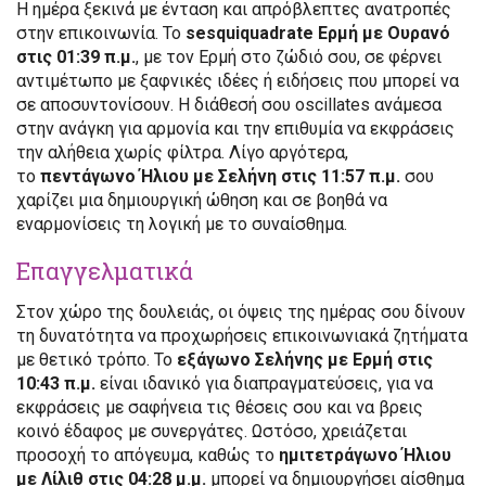
Η ημέρα ξεκινά με ένταση και απρόβλεπτες ανατροπές
στην επικοινωνία. Το
sesquiquadrate Ερμή με Ουρανό
στις 01:39 π.μ.
, με τον Ερμή στο ζώδιό σου, σε φέρνει
αντιμέτωπο με ξαφνικές ιδέες ή ειδήσεις που μπορεί να
σε αποσυντονίσουν. Η διάθεσή σου oscillates ανάμεσα
στην ανάγκη για αρμονία και την επιθυμία να εκφράσεις
την αλήθεια χωρίς φίλτρα. Λίγο αργότερα,
το
πεντάγωνο Ήλιου με Σελήνη στις 11:57 π.μ.
σου
χαρίζει μια δημιουργική ώθηση και σε βοηθά να
εναρμονίσεις τη λογική με το συναίσθημα.
Επαγγελματικά
Στον χώρο της δουλειάς, οι όψεις της ημέρας σου δίνουν
τη δυνατότητα να προχωρήσεις επικοινωνιακά ζητήματα
με θετικό τρόπο. Το
εξάγωνο Σελήνης με Ερμή στις
10:43 π.μ.
είναι ιδανικό για διαπραγματεύσεις, για να
εκφράσεις με σαφήνεια τις θέσεις σου και να βρεις
κοινό έδαφος με συνεργάτες. Ωστόσο, χρειάζεται
προσοχή το απόγευμα, καθώς το
ημιτετράγωνο Ήλιου
με Λίλιθ στις 04:28 μ.μ.
μπορεί να δημιουργήσει αίσθημα