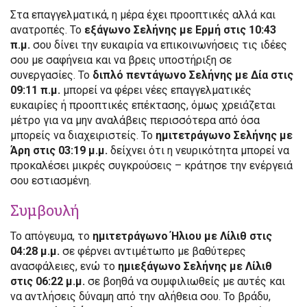
Στα επαγγελματικά, η μέρα έχει προοπτικές αλλά και
ανατροπές. Το
εξάγωνο Σελήνης με Ερμή στις 10:43
π.μ.
σου δίνει την ευκαιρία να επικοινωνήσεις τις ιδέες
σου με σαφήνεια και να βρεις υποστήριξη σε
συνεργασίες. Το
διπλό πεντάγωνο Σελήνης με Δία στις
09:11 π.μ.
μπορεί να φέρει νέες επαγγελματικές
ευκαιρίες ή προοπτικές επέκτασης, όμως χρειάζεται
μέτρο για να μην αναλάβεις περισσότερα από όσα
μπορείς να διαχειριστείς. Το
ημιτετράγωνο Σελήνης με
Άρη στις 03:19 μ.μ.
δείχνει ότι η νευρικότητα μπορεί να
προκαλέσει μικρές συγκρούσεις – κράτησε την ενέργειά
σου εστιασμένη.
Συμβουλή
Το απόγευμα, το
ημιτετράγωνο Ήλιου με Λίλιθ στις
04:28 μ.μ.
σε φέρνει αντιμέτωπο με βαθύτερες
ανασφάλειες, ενώ το
ημιεξάγωνο Σελήνης με Λίλιθ
στις 06:22 μ.μ.
σε βοηθά να συμφιλιωθείς με αυτές και
να αντλήσεις δύναμη από την αλήθεια σου. Το βράδυ,