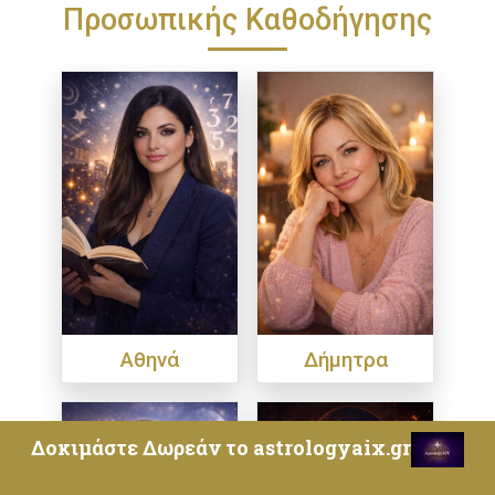
Προσωπικής Καθοδήγησης
Αθηνά
Δήμητρα
Δοκιμάστε Δωρεάν το astrologyaix.gr