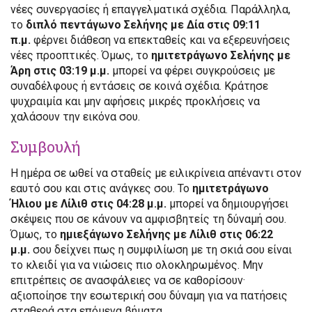
νέες συνεργασίες ή επαγγελματικά σχέδια. Παράλληλα,
το
διπλό πεντάγωνο Σελήνης με Δία στις 09:11
π.μ.
φέρνει διάθεση να επεκταθείς και να εξερευνήσεις
νέες προοπτικές. Όμως, το
ημιτετράγωνο Σελήνης με
Άρη στις 03:19 μ.μ.
μπορεί να φέρει συγκρούσεις με
συναδέλφους ή εντάσεις σε κοινά σχέδια. Κράτησε
ψυχραιμία και μην αφήσεις μικρές προκλήσεις να
χαλάσουν την εικόνα σου.
Συμβουλή
Η ημέρα σε ωθεί να σταθείς με ειλικρίνεια απέναντι στον
εαυτό σου και στις ανάγκες σου. Το
ημιτετράγωνο
Ήλιου με Λίλιθ στις 04:28 μ.μ.
μπορεί να δημιουργήσει
σκέψεις που σε κάνουν να αμφισβητείς τη δύναμή σου.
Όμως, το
ημιεξάγωνο Σελήνης με Λίλιθ στις 06:22
μ.μ.
σου δείχνει πως η συμφιλίωση με τη σκιά σου είναι
το κλειδί για να νιώσεις πιο ολοκληρωμένος. Μην
επιτρέπεις σε ανασφάλειες να σε καθορίσουν·
αξιοποίησε την εσωτερική σου δύναμη για να πατήσεις
σταθερά στα επόμενα βήματα.