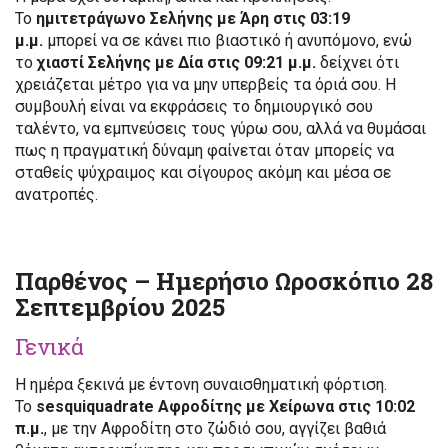
Το
ημιτετράγωνο Σελήνης με Άρη στις 03:19
μ.μ.
μπορεί να σε κάνει πιο βιαστικό ή ανυπόμονο, ενώ
το
χιαστί Σελήνης με Δία στις 09:21 μ.μ.
δείχνει ότι
χρειάζεται μέτρο για να μην υπερβείς τα όριά σου. Η
συμβουλή είναι να εκφράσεις το δημιουργικό σου
ταλέντο, να εμπνεύσεις τους γύρω σου, αλλά να θυμάσαι
πως η πραγματική δύναμη φαίνεται όταν μπορείς να
σταθείς ψύχραιμος και σίγουρος ακόμη και μέσα σε
ανατροπές.
Παρθένος – Ημερήσιο Ωροσκόπιο 28
Σεπτεμβρίου 2025
Γενικά
Η ημέρα ξεκινά με έντονη συναισθηματική φόρτιση.
Το
sesquiquadrate Αφροδίτης με Χείρωνα στις 10:02
π.μ.
, με την Αφροδίτη στο ζώδιό σου, αγγίζει βαθιά