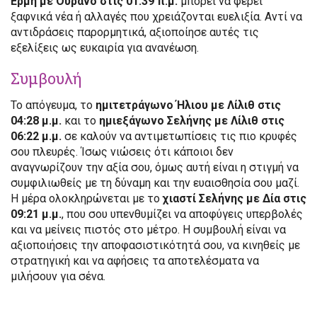
Ερμή με Ουρανό στις 01:39 π.μ.
μπορεί να φέρει
ξαφνικά νέα ή αλλαγές που χρειάζονται ευελιξία. Αντί να
αντιδράσεις παρορμητικά, αξιοποίησε αυτές τις
εξελίξεις ως ευκαιρία για ανανέωση.
Συμβουλή
Το απόγευμα, το
ημιτετράγωνο Ήλιου με Λίλιθ στις
04:28 μ.μ.
και το
ημιεξάγωνο Σελήνης με Λίλιθ στις
06:22 μ.μ.
σε καλούν να αντιμετωπίσεις τις πιο κρυφές
σου πλευρές. Ίσως νιώσεις ότι κάποιοι δεν
αναγνωρίζουν την αξία σου, όμως αυτή είναι η στιγμή να
συμφιλιωθείς με τη δύναμη και την ευαισθησία σου μαζί.
Η μέρα ολοκληρώνεται με το
χιαστί Σελήνης με Δία στις
09:21 μ.μ.
, που σου υπενθυμίζει να αποφύγεις υπερβολές
και να μείνεις πιστός στο μέτρο. Η συμβουλή είναι να
αξιοποιήσεις την αποφασιστικότητά σου, να κινηθείς με
στρατηγική και να αφήσεις τα αποτελέσματα να
μιλήσουν για σένα.