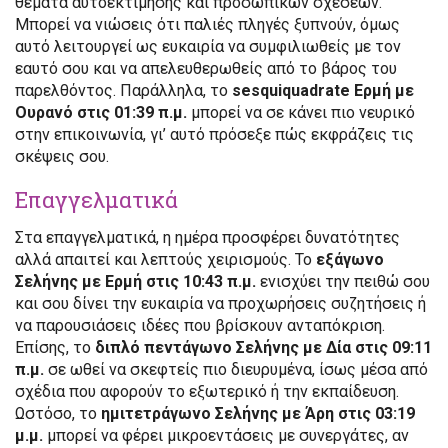
θέματα αυτοεκτίμησης και προσωπικών σχέσεων.
Μπορεί να νιώσεις ότι παλιές πληγές ξυπνούν, όμως
αυτό λειτουργεί ως ευκαιρία να συμφιλιωθείς με τον
εαυτό σου και να απελευθερωθείς από το βάρος του
παρελθόντος. Παράλληλα, το
sesquiquadrate Ερμή με
Ουρανό στις 01:39 π.μ.
μπορεί να σε κάνει πιο νευρικό
στην επικοινωνία, γι’ αυτό πρόσεξε πώς εκφράζεις τις
σκέψεις σου.
Επαγγελματικά
Στα επαγγελματικά, η ημέρα προσφέρει δυνατότητες
αλλά απαιτεί και λεπτούς χειρισμούς. Το
εξάγωνο
Σελήνης με Ερμή στις 10:43 π.μ.
ενισχύει την πειθώ σου
και σου δίνει την ευκαιρία να προχωρήσεις συζητήσεις ή
να παρουσιάσεις ιδέες που βρίσκουν ανταπόκριση.
Επίσης, το
διπλό πεντάγωνο Σελήνης με Δία στις 09:11
π.μ.
σε ωθεί να σκεφτείς πιο διευρυμένα, ίσως μέσα από
σχέδια που αφορούν το εξωτερικό ή την εκπαίδευση.
Ωστόσο, το
ημιτετράγωνο Σελήνης με Άρη στις 03:19
μ.μ.
μπορεί να φέρει μικροεντάσεις με συνεργάτες, αν