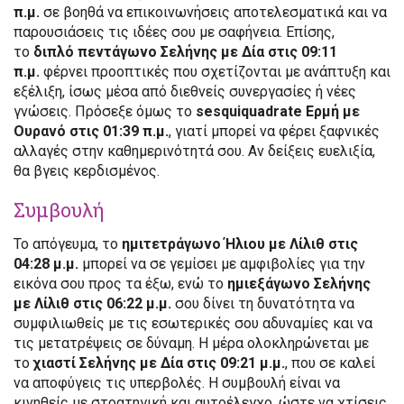
π.μ.
σε βοηθά να επικοινωνήσεις αποτελεσματικά και να
παρουσιάσεις τις ιδέες σου με σαφήνεια. Επίσης,
το
διπλό πεντάγωνο Σελήνης με Δία στις 09:11
π.μ.
φέρνει προοπτικές που σχετίζονται με ανάπτυξη και
εξέλιξη, ίσως μέσα από διεθνείς συνεργασίες ή νέες
γνώσεις. Πρόσεξε όμως το
sesquiquadrate Ερμή με
Ουρανό στις 01:39 π.μ.
, γιατί μπορεί να φέρει ξαφνικές
αλλαγές στην καθημερινότητά σου. Αν δείξεις ευελιξία,
θα βγεις κερδισμένος.
Συμβουλή
Το απόγευμα, το
ημιτετράγωνο Ήλιου με Λίλιθ στις
04:28 μ.μ.
μπορεί να σε γεμίσει με αμφιβολίες για την
εικόνα σου προς τα έξω, ενώ το
ημιεξάγωνο Σελήνης
με Λίλιθ στις 06:22 μ.μ.
σου δίνει τη δυνατότητα να
συμφιλιωθείς με τις εσωτερικές σου αδυναμίες και να
τις μετατρέψεις σε δύναμη. Η μέρα ολοκληρώνεται με
το
χιαστί Σελήνης με Δία στις 09:21 μ.μ.
, που σε καλεί
να αποφύγεις τις υπερβολές. Η συμβουλή είναι να
κινηθείς με στρατηγική και αυτοέλεγχο, ώστε να χτίσεις