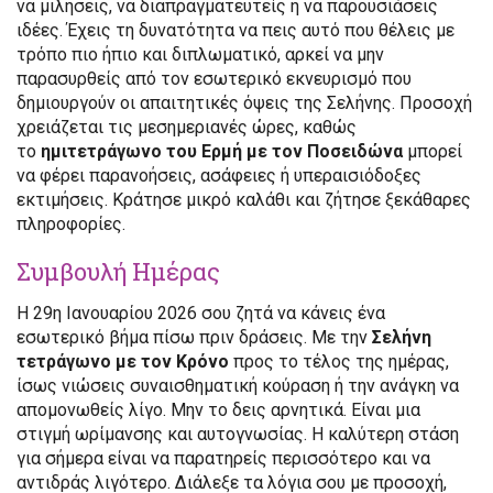
να μιλήσεις, να διαπραγματευτείς ή να παρουσιάσεις
ιδέες. Έχεις τη δυνατότητα να πεις αυτό που θέλεις με
τρόπο πιο ήπιο και διπλωματικό, αρκεί να μην
παρασυρθείς από τον εσωτερικό εκνευρισμό που
δημιουργούν οι απαιτητικές όψεις της Σελήνης. Προσοχή
χρειάζεται τις μεσημεριανές ώρες, καθώς
το
ημιτετράγωνο του Ερμή με τον Ποσειδώνα
μπορεί
να φέρει παρανοήσεις, ασάφειες ή υπεραισιόδοξες
εκτιμήσεις. Κράτησε μικρό καλάθι και ζήτησε ξεκάθαρες
πληροφορίες.
Συμβουλή Ημέρας
Η 29η Ιανουαρίου 2026 σου ζητά να κάνεις ένα
εσωτερικό βήμα πίσω πριν δράσεις. Με την
Σελήνη
τετράγωνο με τον Κρόνο
προς το τέλος της ημέρας,
ίσως νιώσεις συναισθηματική κούραση ή την ανάγκη να
απομονωθείς λίγο. Μην το δεις αρνητικά. Είναι μια
στιγμή ωρίμανσης και αυτογνωσίας. Η καλύτερη στάση
για σήμερα είναι να παρατηρείς περισσότερο και να
αντιδράς λιγότερο. Διάλεξε τα λόγια σου με προσοχή,