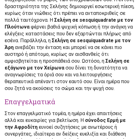
δραστηριότητα της Σελήνης δημιουργεί εσωτερική πίεση,
κυρίως όταν νιώθεις ότι πρέπει να ανταποκριθείς σε
πολλά ταυτόχρονα. Η
Σελήνη σε sesquiquadrate με τον
Πλούτωνα
φέρνει βαθιά ψυχική κόπωση ή την ανάγκη να
ελέγξεις καταστάσεις που δεν εξαρτώνται πλήρως από
εσένα. Παράλληλα, η
Σελήνη σε sesquiquadrate με τον
Άρη
ανεβάζει την ένταση και μπορεί να σε κάνει πιο
αυστηρό ή απότομο, κυρίως αν αισθανθείς ότι
αμφισβητείται η προσπάθειά σου. Ωστόσο, η
Σελήνη σε
εξάγωνο με τον Χείρωνα
σου δίνει τη δυνατότητα να
αναγνωρίσεις τα όριά σου και να λειτουργήσεις
θεραπευτικά απέναντι στον εαυτό σου. Είναι ημέρα που
σου ζητά να ακούσεις το σώμα και την ψυχή σου.
Επαγγελματικά
Στον επαγγελματικό τομέα, η ημέρα έχει απαιτήσεις
αλλά και ευκαιρίες για βελτίωση. Η
σύνοδος Ερμή με
την Αφροδίτη
ευνοεί συζητήσεις με ανωτέρους ή
συνεργάτες, ιδιαίτερα αν δείξεις ευελιξία και διάθεση