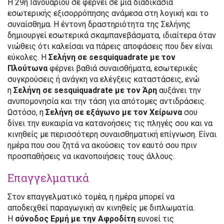
Η 29η Ιανουαρίου σε φέρνει σε μια διαδικασία
εσωτερικής εξισορρόπησης ανάμεσα στη λογική και το
συναίσθημα. Η έντονη δραστηριότητα της Σελήνης
δημιουργεί εσωτερικά σκαμπανεβάσματα, ιδιαίτερα όταν
νιώθεις ότι καλείσαι να πάρεις αποφάσεις που δεν είναι
εύκολες. Η
Σελήνη σε sesquiquadrate με τον
Πλούτωνα
φέρνει βαθιά συναισθήματα, εσωτερικές
συγκρούσεις ή ανάγκη να ελέγξεις καταστάσεις, ενώ
η
Σελήνη σε sesquiquadrate με τον Άρη
αυξάνει την
ανυπομονησία και την τάση για απότομες αντιδράσεις.
Ωστόσο, η
Σελήνη σε εξάγωνο με τον Χείρωνα
σου
δίνει την ευκαιρία να κατανοήσεις τις πληγές σου και να
κινηθείς με περισσότερη συναισθηματική επίγνωση. Είναι
ημέρα που σου ζητά να ακούσεις τον εαυτό σου πριν
προσπαθήσεις να ικανοποιήσεις τους άλλους.
Επαγγελματικά
Στον επαγγελματικό τομέα, η ημέρα μπορεί να
αποδειχθεί παραγωγική αν κινηθείς με διπλωματία.
Η
σύνοδος Ερμή με την Αφροδίτη
ευνοεί τις