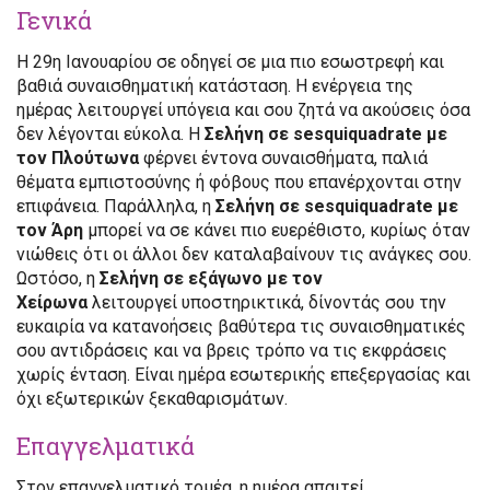
Γενικά
Η 29η Ιανουαρίου σε οδηγεί σε μια πιο εσωστρεφή και
βαθιά συναισθηματική κατάσταση. Η ενέργεια της
ημέρας λειτουργεί υπόγεια και σου ζητά να ακούσεις όσα
δεν λέγονται εύκολα. Η
Σελήνη σε sesquiquadrate με
τον Πλούτωνα
φέρνει έντονα συναισθήματα, παλιά
θέματα εμπιστοσύνης ή φόβους που επανέρχονται στην
επιφάνεια. Παράλληλα, η
Σελήνη σε sesquiquadrate με
τον Άρη
μπορεί να σε κάνει πιο ευερέθιστο, κυρίως όταν
νιώθεις ότι οι άλλοι δεν καταλαβαίνουν τις ανάγκες σου.
Ωστόσο, η
Σελήνη σε εξάγωνο με τον
Χείρωνα
λειτουργεί υποστηρικτικά, δίνοντάς σου την
ευκαιρία να κατανοήσεις βαθύτερα τις συναισθηματικές
σου αντιδράσεις και να βρεις τρόπο να τις εκφράσεις
χωρίς ένταση. Είναι ημέρα εσωτερικής επεξεργασίας και
όχι εξωτερικών ξεκαθαρισμάτων.
Επαγγελματικά
Στον επαγγελματικό τομέα, η ημέρα απαιτεί