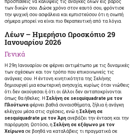
προσπαθείς να καλύψεις τις ανάγκες όλων εις βάρος
των δικών σου. Δώσε χρόνο στον εαυτό σου, φρόντισε
την ψυχική σου ασφάλεια και εμπιστεύσου ότι η σιωπή
σήμερα μπορεί να είναι πιο θεραπευτική από τα λόγια.
Λέων – Ημερήσιο Ωροσκόπιο 29
Ιανουαρίου 2026
Γενικά
Η 29η Ιανουαρίου σε φέρνει αντιμέτωπο με τις δυναμικές
των σχέσεων και τον τρόπο που επικοινωνείς τις
ανάγκες σου. Η έντονη κινητικότητα της Σελήνης
δημιουργεί μια εσωτερική ανησυχία, κυρίως όταν νιώθεις
ότι δεν ακούγεσαι ή ότι οι άλλοι δεν ανταποκρίνονται
όπως θα ήθελες. Η
Σελήνη σε sesquiquadrate με τον
Πλούτωνα
φέρνει βαθιά συναισθήματα, ζήλια ή ανάγκη
ελέγχου μέσα στις σχέσεις, ενώ η
Σελήνη σε
sesquiquadrate με τον Άρη
ανεβάζει την ένταση και την
παρόρμηση. Ωστόσο, η
Σελήνη σε εξάγωνο με τον
Χείρωνα
σε βοηθά να καταλάβεις τι πραγματικά σε