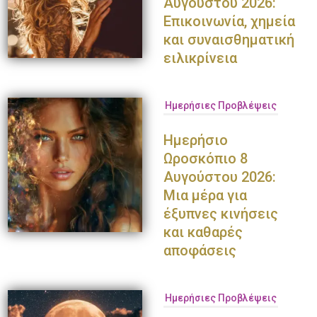
Αυγούστου 2026:
Επικοινωνία, χημεία
και συναισθηματική
ειλικρίνεια
Ημερήσιες Προβλέψεις
Ημερήσιο
Ωροσκόπιο 8
Αυγούστου 2026:
Μια μέρα για
έξυπνες κινήσεις
και καθαρές
αποφάσεις
Ημερήσιες Προβλέψεις