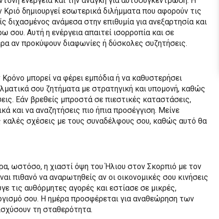
ντονη ενέργεια και την ανάγκη για αυτοσυγκέντρωση. Η
ν Κριό δημιουργεί εσωτερικά διλήμματα που αφορούν τις
ίς διχασμένος ανάμεσα στην επιθυμία για ανεξαρτησία και
ω σου. Αυτή η ενέργεια απαιτεί ισορροπία και σε
τερα αν προκύψουν διαφωνίες ή δύσκολες συζητήσεις.
ν Κρόνο μπορεί να φέρει εμπόδια ή να καθυστερήσει
ελματικά σου ζητήματα με στρατηγική και υπομονή, καθώς
σεις. Εάν βρεθείς μπροστά σε πιεστικές καταστάσεις,
κά και να αναζητήσεις πιο ήπια προσέγγιση. Μείνε
ς καλές σχέσεις με τους συναδέλφους σου, καθώς αυτό θα
α, ωστόσο, η χιαστί όψη του Ήλιου στον Σκορπιό με τον
ναι πιθανό να αναρωτηθείς αν οι οικονομικές σου κινήσεις
ε τις αυθόρμητες αγορές και εστίασε σε μικρές,
ογισμό σου. Η ημέρα προσφέρεται για αναθεώρηση των
ισχύσουν τη σταθερότητα.