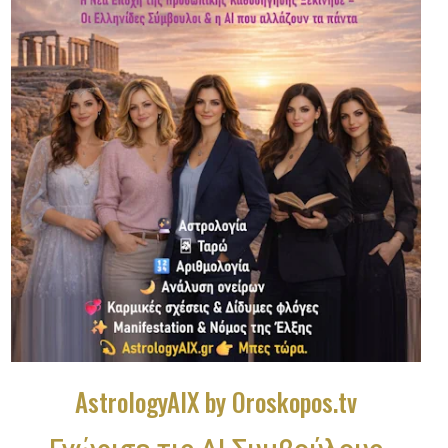
AstrologyAIX by Oroskopos.tv
Γνώρισε τις ΑΙ Συμβούλους