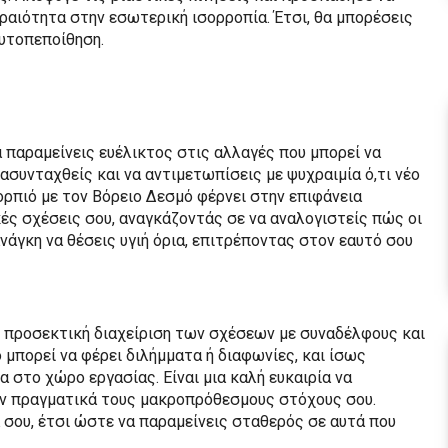
ραιότητα στην εσωτερική ισορροπία. Έτσι, θα μπορέσεις
αυτοπεποίθηση.
α παραμείνεις ευέλικτος στις αλλαγές που μπορεί να
συνταχθείς και να αντιμετωπίσεις με ψυχραιμία ό,τι νέο
ορπιό με τον Βόρειο Δεσμό φέρνει στην επιφάνεια
ές σχέσεις σου, αναγκάζοντάς σε να αναλογιστείς πώς οι
νάγκη να θέσεις υγιή όρια, επιτρέποντας στον εαυτό σου
ν προσεκτική διαχείριση των σχέσεων με συναδέλφους και
 μπορεί να φέρει διλήμματα ή διαφωνίες, και ίσως
α στο χώρο εργασίας. Είναι μια καλή ευκαιρία να
ύν πραγματικά τους μακροπρόθεσμους στόχους σου.
 σου, έτσι ώστε να παραμείνεις σταθερός σε αυτά που