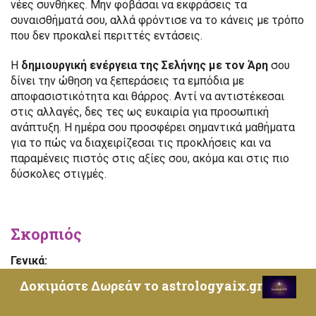
νέες συνθήκες. Μην φοβάσαι να εκφράσεις τα
συναισθήματά σου, αλλά φρόντισε να το κάνεις με τρόπο
που δεν προκαλεί περιττές εντάσεις.
Η
δημιουργική ενέργεια της Σελήνης με τον Άρη
σου
δίνει την ώθηση να ξεπεράσεις τα εμπόδια με
αποφασιστικότητα και θάρρος. Αντί να αντιστέκεσαι
στις αλλαγές, δες τες ως ευκαιρία για προσωπική
ανάπτυξη. Η ημέρα σου προσφέρει σημαντικά μαθήματα
για το πώς να διαχειρίζεσαι τις προκλήσεις και να
παραμένεις πιστός στις αξίες σου, ακόμα και στις πιο
δύσκολες στιγμές.
Σκορπιός
Γενικά:
Δοκιμάστε Δωρεάν το astrologyaix.gr
Η σημερινή ημέρα φέρνει στο προσκήνιο θέματα που
σχετίζονται με τις σχέσεις, την αυτογνωσία και τη