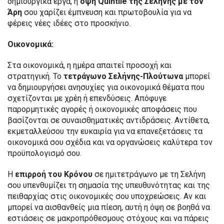
δημιουργικά έργα, η
όψη Quintile
της Σελήνης με τον
Άρη
σου χαρίζει έμπνευση και πρωτοβουλία για να
φέρεις νέες ιδέες στο προσκήνιο.
Οικονομικά:
Στα οικονομικά, η ημέρα απαιτεί προσοχή και
στρατηγική. Το
τετράγωνο Σελήνης-Πλούτωνα
μπορεί
να δημιουργήσει ανησυχίες για οικονομικά θέματα που
σχετίζονται με χρέη ή επενδύσεις. Απόφυγε
παρορμητικές αγορές ή οικονομικές αποφάσεις που
βασίζονται σε συναισθηματικές αντιδράσεις. Αντίθετα,
εκμεταλλεύσου την ευκαιρία για να επανεξετάσεις τα
οικονομικά σου σχέδια και να οργανώσεις καλύτερα τον
προϋπολογισμό σου.
Η
επιρροή του Κρόνου
σε ημιτετράγωνο με τη Σελήνη
σου υπενθυμίζει τη σημασία της υπευθυνότητας και της
πειθαρχίας στις οικονομικές σου υποχρεώσεις. Αν και
μπορεί να αισθανθείς μια πίεση, αυτή η όψη σε βοηθά να
εστιάσεις σε μακροπρόθεσμους στόχους και να πάρεις