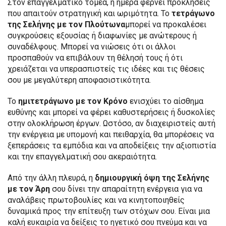
Στον επαγγελματικό τομέα, η ημέρα φέρνει προκλήσεις
που απαιτούν στρατηγική και ωριμότητα. Το
τετράγωνο
της Σελήνης με τον Πλούτωνα
μπορεί να προκαλέσει
συγκρούσεις εξουσίας ή διαφωνίες με ανώτερους ή
συναδέλφους. Μπορεί να νιώσεις ότι οι άλλοι
προσπαθούν να επιβάλουν τη θέλησή τους ή ότι
χρειάζεται να υπερασπιστείς τις ιδέες και τις θέσεις
σου με μεγαλύτερη αποφασιστικότητα.
Το
ημιτετράγωνο με τον Κρόνο
ενισχύει το αίσθημα
ευθύνης και μπορεί να φέρει καθυστερήσεις ή δυσκολίες
στην ολοκλήρωση έργων. Ωστόσο, αν διαχειριστείς αυτή
την ενέργεια με υπομονή και πειθαρχία, θα μπορέσεις να
ξεπεράσεις τα εμπόδια και να αποδείξεις την αξιοπιστία
και την επαγγελματική σου ακεραιότητα.
Από την άλλη πλευρά, η
δημιουργική όψη της Σελήνης
με τον Άρη
σου δίνει την απαραίτητη ενέργεια για να
αναλάβεις πρωτοβουλίες και να κινητοποιηθείς
δυναμικά προς την επίτευξη των στόχων σου. Είναι μια
καλή ευκαιρία να δείξεις το ηγετικό σου πνεύμα και να