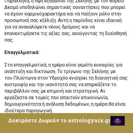
Παράλληλα, η όψη εξαγώνου της Σελήνης με τον Βόρειο
Δεσμό υποδηλώνει σημαντικές συναντήσεις που μπορεί
να έχουν καρμικόχαρακτήρα και να παίξουν ρόλο στην
προσωπική σας εξέλιξη. Αυτή η περίοδος είναι ιδανική
για να ανακαλύψετε νέους δρόμους και να
επανεκτιμήσετε τις αξίες σας, ακούγοντας τη διαίσθησή
σας.
Επαγγελματικά:
Στα επαγγελματικά, η ημέρα είναι γεμάτη ευκαιρίες για
ανάπτυξη και δικτύωση. Το τρίγωνο της Σελήνης με
τον Πλούτωνα στον Υδροχόο ενισχύει τη διανοητική σας
ευστροφία και την ικανότητά σας να επηρεάζετε το
περιβάλλον σας με επιμονή και στρατηγική. Αν
εργάζεστε σε τομείς που απαιτούν επικοινωνία,
δημιουργικότητα ή ανάλυση δεδομένων, η ημέρα θα είναι
ιδιαίτερα παραγωγική.
Δοκιμάστε Δωρεάν το astrologyaix.gr
Ωστόσο, το ημιτετράγωνο της Σελήνης με τον Άρη
μπορεί να προκαλέσει μικρές εντάσεις στο εργασιακό