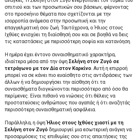
ανάγκες. Η Σελήνη στον Ζυγό ενεργοποιεί τον τομέα του
σπιτιού και των προσωπικών σου βάσεων, φέρνοντας
στο προσκήνιο θέματα που σχετίζονται με την
ισορροπία ανάμεσα στην προσωπική και την
επαγγελματική σου ζωή. Ταυτόχρονα, ο Ήλιος στους
Ιχθύες ενισχύει τη διαίσθησή σου και σε βοηθά να δεις
τις καταστάσεις με περισσότερη σοφία και κατανόηση.
Η ημέρα έχει έντονο συναισθηματικό χαρακτήρα,
ιδιαίτερα μέσα από την όψη
Σελήνη στον Ζυγό σε
τετράγωνο με τον Δία στον Καρκίνο
. Αυτή η επιρροή
μπορεί να σε κάνει πιο ευαίσθητο στις αντιδράσεις των
άλλων ή να δημιουργήσει την αίσθηση ότι τα
συναισθήματα διογκώνονται περισσότερο από όσο θα
περίμενες. Είναι πιθανό να νιώσεις ότι θέλεις να
προστατεύσεις ανθρώπους που αγαπάς ή ότι αναζητάς
περισσότερη συναισθηματική ασφάλεια.
Παράλληλα, η όψη
Ήλιος στους Ιχθύες χιαστί με τη
Σελήνη στον Ζυγό
δημιουργεί μια εσωτερική ανάγκη να
προσαρμόσεις τις επιθυμίες σου στις απαιτήσεις της