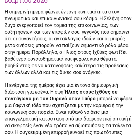
Μαρτίου 2026
Η σημερινή ημέρα φέρνει έντονη κινητικότητα στον
πνευματικό και επικοινωνιακό σου κόσμο. Η Σελήνη στον
Ζυγό ενεργοποιεί τον τομέα της επικοινωνίας, των
συζητήσεων και των επαφών σου, γεγονός που σημαίνει
ότι οι συναντήσεις, οι ανταλλαγές ιδεών και οι μικρές
μετακινήσεις μπορούν να παίξουν σημαντικό ρόλο μέσα
στην ημέρα. Παράλληλα, ο Ήλιος στους Ιχθύες φωτίζει
βαθύτερα συναισθηματικά και ψυχολογικά θέματα,
βοηθώντας σε να κατανοήσεις καλύτερα τις προθέσεις
των άλλων αλλά και τις δικές σου ανάγκες.
Η ενέργεια της ημέρας έχει μια έντονα δημιουργική
διάσταση για εσένα. Η όψη
Ήλιος στους Ιχθύες σε
πεντάγωνο με τον Ουρανό στον Ταύρο
μπορεί να φέρει
μια ξαφνική ιδέα που σχετίζεται με την καριέρα ή την
κοινωνική σου πορεία. Είναι πιθανό να δεις μια
επαγγελματική κατάσταση από μια διαφορετική οπτική ή
να σκεφτείς έναν νέο τρόπο να αξιοποιήσεις τα ταλέντα
σου. Η συγκεκριμένη επιρροή ευνοεί τις πρωτότυπες