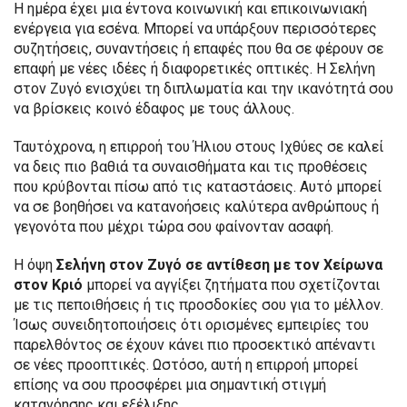
Η ημέρα έχει μια έντονα κοινωνική και επικοινωνιακή
ενέργεια για εσένα. Μπορεί να υπάρξουν περισσότερες
συζητήσεις, συναντήσεις ή επαφές που θα σε φέρουν σε
επαφή με νέες ιδέες ή διαφορετικές οπτικές. Η Σελήνη
στον Ζυγό ενισχύει τη διπλωματία και την ικανότητά σου
να βρίσκεις κοινό έδαφος με τους άλλους.
Ταυτόχρονα, η επιρροή του Ήλιου στους Ιχθύες σε καλεί
να δεις πιο βαθιά τα συναισθήματα και τις προθέσεις
που κρύβονται πίσω από τις καταστάσεις. Αυτό μπορεί
να σε βοηθήσει να κατανοήσεις καλύτερα ανθρώπους ή
γεγονότα που μέχρι τώρα σου φαίνονταν ασαφή.
Η όψη
Σελήνη στον Ζυγό σε αντίθεση με τον Χείρωνα
στον Κριό
μπορεί να αγγίξει ζητήματα που σχετίζονται
με τις πεποιθήσεις ή τις προσδοκίες σου για το μέλλον.
Ίσως συνειδητοποιήσεις ότι ορισμένες εμπειρίες του
παρελθόντος σε έχουν κάνει πιο προσεκτικό απέναντι
σε νέες προοπτικές. Ωστόσο, αυτή η επιρροή μπορεί
επίσης να σου προσφέρει μια σημαντική στιγμή
κατανόησης και εξέλιξης.