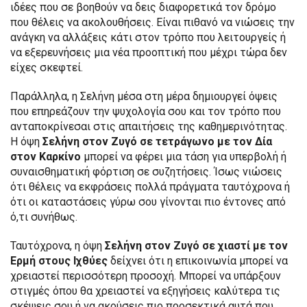
ιδέες που σε βοηθούν να δεις διαφορετικά τον δρόμο
που θέλεις να ακολουθήσεις. Είναι πιθανό να νιώσεις την
ανάγκη να αλλάξεις κάτι στον τρόπο που λειτουργείς ή
να εξερευνήσεις μια νέα προοπτική που μέχρι τώρα δεν
είχες σκεφτεί.
Παράλληλα, η Σελήνη μέσα στη μέρα δημιουργεί όψεις
που επηρεάζουν την ψυχολογία σου και τον τρόπο που
ανταποκρίνεσαι στις απαιτήσεις της καθημερινότητας.
Η όψη
Σελήνη στον Ζυγό σε τετράγωνο με τον Δία
στον Καρκίνο
μπορεί να φέρει μια τάση για υπερβολή ή
συναισθηματική φόρτιση σε συζητήσεις. Ίσως νιώσεις
ότι θέλεις να εκφράσεις πολλά πράγματα ταυτόχρονα ή
ότι οι καταστάσεις γύρω σου γίνονται πιο έντονες από
ό,τι συνήθως.
Ταυτόχρονα, η όψη
Σελήνη στον Ζυγό σε χιαστί με τον
Ερμή στους Ιχθύες
δείχνει ότι η επικοινωνία μπορεί να
χρειαστεί περισσότερη προσοχή. Μπορεί να υπάρξουν
στιγμές όπου θα χρειαστεί να εξηγήσεις καλύτερα τις
σκέψεις σου ή να ακούσεις πιο προσεκτικά αυτά που