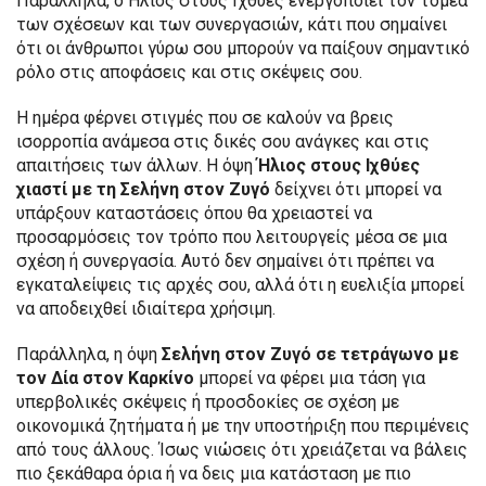
Παράλληλα, ο Ήλιος στους Ιχθύες ενεργοποιεί τον τομέα
των σχέσεων και των συνεργασιών, κάτι που σημαίνει
ότι οι άνθρωποι γύρω σου μπορούν να παίξουν σημαντικό
ρόλο στις αποφάσεις και στις σκέψεις σου.
Η ημέρα φέρνει στιγμές που σε καλούν να βρεις
ισορροπία ανάμεσα στις δικές σου ανάγκες και στις
απαιτήσεις των άλλων. Η όψη
Ήλιος στους Ιχθύες
χιαστί με τη Σελήνη στον Ζυγό
δείχνει ότι μπορεί να
υπάρξουν καταστάσεις όπου θα χρειαστεί να
προσαρμόσεις τον τρόπο που λειτουργείς μέσα σε μια
σχέση ή συνεργασία. Αυτό δεν σημαίνει ότι πρέπει να
εγκαταλείψεις τις αρχές σου, αλλά ότι η ευελιξία μπορεί
να αποδειχθεί ιδιαίτερα χρήσιμη.
Παράλληλα, η όψη
Σελήνη στον Ζυγό σε τετράγωνο με
τον Δία στον Καρκίνο
μπορεί να φέρει μια τάση για
υπερβολικές σκέψεις ή προσδοκίες σε σχέση με
οικονομικά ζητήματα ή με την υποστήριξη που περιμένεις
από τους άλλους. Ίσως νιώσεις ότι χρειάζεται να βάλεις
πιο ξεκάθαρα όρια ή να δεις μια κατάσταση με πιο