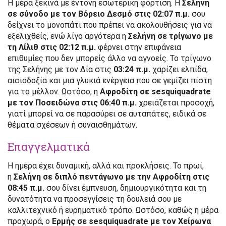
Η μέρα ξεκινά με έντονη εσωτερική φόρτιση. Η
Σελήνη
σε σύνοδο με τον Βόρειο Δεσμό στις 02:07 π.μ.
σου
δείχνει το μονοπάτι που πρέπει να ακολουθήσεις για να
εξελιχθείς, ενώ λίγο αργότερα η
Σελήνη σε τρίγωνο με
τη Λίλιθ στις 02:12 π.μ.
φέρνει στην επιφάνεια
επιθυμίες που δεν μπορείς άλλο να αγνοείς. Το τρίγωνο
της Σελήνης με τον Δία στις
03:24 π.μ.
χαρίζει ελπίδα,
αισιοδοξία και μια γλυκιά ενέργεια που σε γεμίζει πίστη
για το μέλλον. Ωστόσο, η
Αφροδίτη σε sesquiquadrate
με τον Ποσειδώνα στις 06:40 π.μ.
χρειάζεται προσοχή,
γιατί μπορεί να σε παρασύρει σε αυταπάτες, ειδικά σε
θέματα σχέσεων ή συναισθημάτων.
Επαγγελματικά
Η ημέρα έχει δυναμική, αλλά και προκλήσεις. Το πρωί,
η
Σελήνη σε διπλό πεντάγωνο με την Αφροδίτη στις
08:45 π.μ.
σου δίνει έμπνευση, δημιουργικότητα και τη
δυνατότητα να προσεγγίσεις τη δουλειά σου με
καλλιτεχνικό ή ευρηματικό τρόπο. Ωστόσο, καθώς η μέρα
προχωρά, ο
Ερμής σε sesquiquadrate με τον Χείρωνα