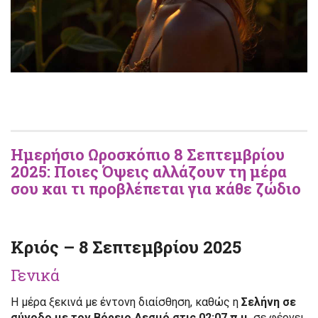
Ημερήσιο Ωροσκόπιο 8 Σεπτεμβρίου
2025: Ποιες Όψεις αλλάζουν τη μέρα
σου και τι προβλέπεται για κάθε ζώδιο
Κριός – 8 Σεπτεμβρίου 2025
Γενικά
Η μέρα ξεκινά με έντονη διαίσθηση, καθώς η
Σελήνη σε
σύνοδο με τον Βόρειο Δεσμό στις 02:07 π.μ.
σε φέρνει