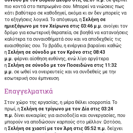
πιο κοντά στο πεπρωμένο σου. Μπορεί να νιώσεις πως
κάτι βαθύτερο σε καθοδηγεί, ακόμα κι αν δεν μπορείς να
το εξηγήσεις λογικά. Το απόγευμα, η
Σελήνη σε
ημιεξάγωνο με τον Χείρωνα στις 03:46 μ.μ.
ανοίγει τον
δρόμο για εσωτερική θεραπεία, σε βοηθά να κατανοήσεις
καλύτερα τα συναισθήματά σου και να αποδεχθείς τις
ευαισθησίες σου. Το βράδυ, η ενέργεια βαραίνει καθώς
η
Σελήνη σε σύνοδο με τον Κρόνο στις 08:43
μ.μ.
φέρνει αίσθηση ευθύνης, ενώ λίγο αργότερα
η
Σελήνη σε σύνοδο με τον Ποσειδώνα στις 11:32
μ.μ.
σε ωθεί να ονειρευτείς και να συνδεθείς με την
εσωτερική σου έμπνευση.
Επαγγελματικά
Στον χώρο της εργασίας, η μέρα θέλει ισορροπία. Το
πρωί, η
Σελήνη σε τρίγωνο με τον Δία στις 03:24
π.μ.
δίνει ευκαιρίες για αισιοδοξία και συνεργασίες, που
μπορούν να αποδώσουν καρπούς στο μέλλον. Ωστόσο,
η
Σελήνη σε χιαστί με τον Άρη στις 05:52 π.μ.
δείχνει