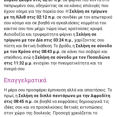
πεπρωμένο σου, οδηγώντας σε να κάνεις επιλογές που
έχουν νόημα για την πορεία σου. Η
Σελήνη σε τρίγωνο
με τη Λίλιθ στις 02:12 π.μ.
σε συνδέει με τον εσωτερικό
σου κόσμο και σε βοηθά να αγκαλιάσεις κομμάτια του
εαυτού σου που μέχρι τώρα ίσως κρατούσες κρυφά.
Αισιοδοξία και τρυφερότητα φέρνει η
Σελήνη σε
τρίγωνο με τον Δία στις 03:24 π.μ.
, χαρίζοντας σου
πίστη και θετική διάθεση. Το βράδυ, η
Σελήνη σε σύνοδο
με τον Κρόνο στις 08:43 μ.μ.
σε κάνει πιο σοβαρό και
υπεύθυνο, ενώ η
Σελήνη σε σύνοδο με τον Ποσειδώνα
στις 11:32 μ.μ.
ενισχύει την πνευματικότητα και τα
όνειρά σου.
Επαγγελματικά
Η μέρα σου προσφέρει έμπνευση αλλά και απαιτήσεις. Το
πρωί, η
Σελήνη σε διπλό πεντάγωνο με την Αφροδίτη
στις 08:45 π.μ.
σε βοηθά να εκφράσεις δημιουργικά τις
ιδέες σου και να προσελκύσεις θετικές εντυπώσεις
στον χώρο της δουλειάς. Προσοχή χρειάζεται το