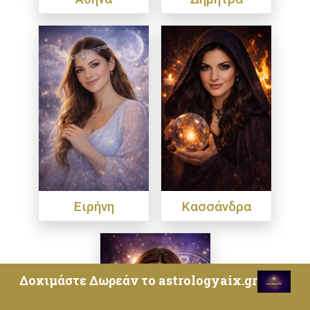
Ειρήνη
Κασσάνδρα
Δοκιμάστε Δωρεάν το astrologyaix.gr