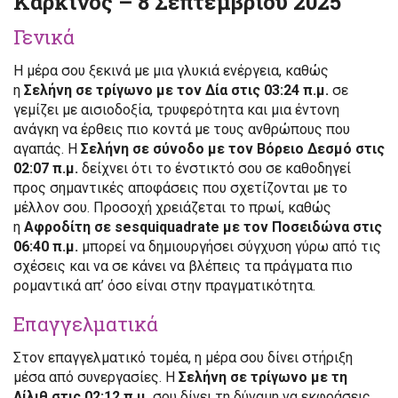
Καρκίνος – 8 Σεπτεμβρίου 2025
Γενικά
Η μέρα σου ξεκινά με μια γλυκιά ενέργεια, καθώς
η
Σελήνη σε τρίγωνο με τον Δία στις 03:24 π.μ.
σε
γεμίζει με αισιοδοξία, τρυφερότητα και μια έντονη
ανάγκη να έρθεις πιο κοντά με τους ανθρώπους που
αγαπάς. Η
Σελήνη σε σύνοδο με τον Βόρειο Δεσμό στις
02:07 π.μ.
δείχνει ότι το ένστικτό σου σε καθοδηγεί
προς σημαντικές αποφάσεις που σχετίζονται με το
μέλλον σου. Προσοχή χρειάζεται το πρωί, καθώς
η
Αφροδίτη σε sesquiquadrate με τον Ποσειδώνα στις
06:40 π.μ.
μπορεί να δημιουργήσει σύγχυση γύρω από τις
σχέσεις και να σε κάνει να βλέπεις τα πράγματα πιο
ρομαντικά απ’ όσο είναι στην πραγματικότητα.
Επαγγελματικά
Στον επαγγελματικό τομέα, η μέρα σου δίνει στήριξη
μέσα από συνεργασίες. Η
Σελήνη σε τρίγωνο με τη
Λίλιθ στις 02:12 π.μ.
σου δίνει τη δύναμη να εκφράσεις