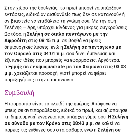
Στον χώρο της δουλειάς, το πρωί μπορεί να υπάρξουν
εντάσεις, ειδικά αν αισθανθείς πως δεν σε κατανοούν ή
αν βιαστείς να επιβάλεις τη γνώμη σου. Με την όψη
Σελήνης – Άρη, υπάρχει κίνδυνος για μικρές συγκρούσεις.
Ωστόσο, η
Σελήνη σε διπλό πεντάγωνο με την
Αφροδίτη στις 08:45 π.μ.
σε βοηθά να βρεις
δημιουργικές λύσεις, ενώ η
Σελήνη σε πεντάγωνο με
τον Ουρανό στις 04:01 π.μ.
σου δίνει έμπνευση και
έξυπνες ιδέες που μπορείς να εφαρμόσεις. Αργότερα,
ο
Ερμής σε sesquiquadrate με τον Χείρωνα στις 03:03
μ.μ.
χρειάζεται προσοχή, γιατί μπορεί να φέρει
παρεξηγήσεις στην επικοινωνία.
Συμβουλή
Η ισορροπία είναι το κλειδί της ημέρας. Απόφυγε να
μπεις σε αντιπαραθέσεις, ειδικά το πρωί, και αξιοποίησε
τη δημιουργική ενέργεια που υπάρχει γύρω σου. Η
Σελήνη
σε σύνοδο με τον Κρόνο στις 08:43 μ.μ.
σε καλεί να
πάρεις τις ευθύνες σου στα σοβαρά, ενώ η
Σελήνη σε