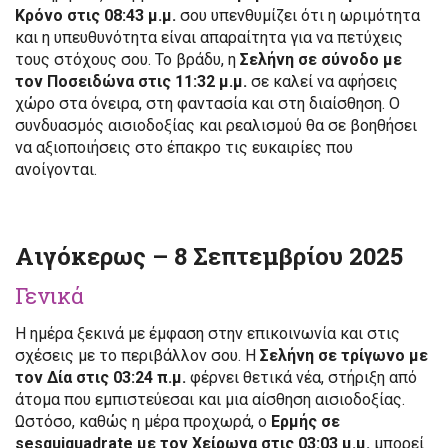
Κρόνο στις 08:43 μ.μ.
σου υπενθυμίζει ότι η ωριμότητα
και η υπευθυνότητα είναι απαραίτητα για να πετύχεις
τους στόχους σου. Το βράδυ, η
Σελήνη σε σύνοδο με
τον Ποσειδώνα στις 11:32 μ.μ.
σε καλεί να αφήσεις
χώρο στα όνειρα, στη φαντασία και στη διαίσθηση. Ο
συνδυασμός αισιοδοξίας και ρεαλισμού θα σε βοηθήσει
να αξιοποιήσεις στο έπακρο τις ευκαιρίες που
ανοίγονται.
Αιγόκερως – 8 Σεπτεμβρίου 2025
Γενικά
Η ημέρα ξεκινά με έμφαση στην επικοινωνία και στις
σχέσεις με το περιβάλλον σου. Η
Σελήνη σε τρίγωνο με
τον Δία στις 03:24 π.μ.
φέρνει θετικά νέα, στήριξη από
άτομα που εμπιστεύεσαι και μια αίσθηση αισιοδοξίας.
Ωστόσο, καθώς η μέρα προχωρά, ο
Ερμής σε
sesquiquadrate με τον Χείρωνα στις 03:03 μ.μ.
μπορεί