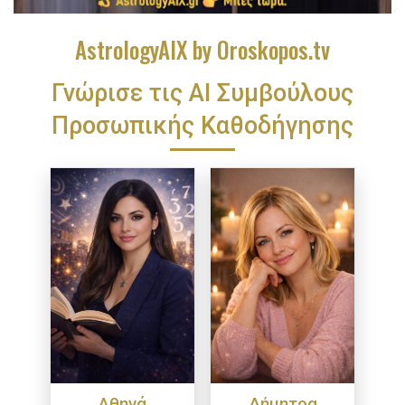
AstrologyAIX by Oroskopos.tv
Γνώρισε τις ΑΙ Συμβούλους
Προσωπικής Καθοδήγησης
Αθηνά
Δήμητρα