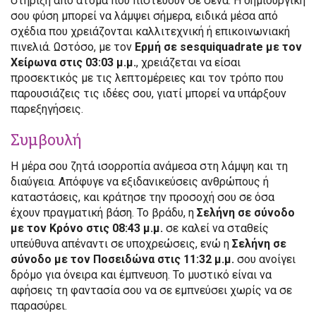
στήριξη από άτομα που πιστεύουν σε σένα. Η δημιουργική
σου φύση μπορεί να λάμψει σήμερα, ειδικά μέσα από
σχέδια που χρειάζονται καλλιτεχνική ή επικοινωνιακή
πινελιά. Ωστόσο, με τον
Ερμή σε sesquiquadrate με τον
Χείρωνα στις 03:03 μ.μ.
, χρειάζεται να είσαι
προσεκτικός με τις λεπτομέρειες και τον τρόπο που
παρουσιάζεις τις ιδέες σου, γιατί μπορεί να υπάρξουν
παρεξηγήσεις.
Συμβουλή
Η μέρα σου ζητά ισορροπία ανάμεσα στη λάμψη και τη
διαύγεια. Απόφυγε να εξιδανικεύσεις ανθρώπους ή
καταστάσεις, και κράτησε την προσοχή σου σε όσα
έχουν πραγματική βάση. Το βράδυ, η
Σελήνη σε σύνοδο
με τον Κρόνο στις 08:43 μ.μ.
σε καλεί να σταθείς
υπεύθυνα απέναντι σε υποχρεώσεις, ενώ η
Σελήνη σε
σύνοδο με τον Ποσειδώνα στις 11:32 μ.μ.
σου ανοίγει
δρόμο για όνειρα και έμπνευση. Το μυστικό είναι να
αφήσεις τη φαντασία σου να σε εμπνεύσει χωρίς να σε
παρασύρει.