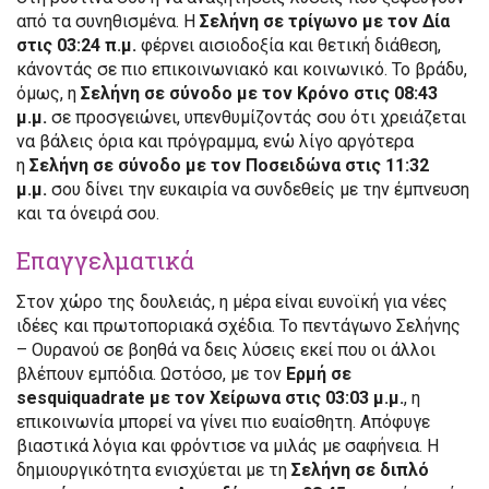
από τα συνηθισμένα. Η
Σελήνη σε τρίγωνο με τον Δία
στις 03:24 π.μ.
φέρνει αισιοδοξία και θετική διάθεση,
κάνοντάς σε πιο επικοινωνιακό και κοινωνικό. Το βράδυ,
όμως, η
Σελήνη σε σύνοδο με τον Κρόνο στις 08:43
μ.μ.
σε προσγειώνει, υπενθυμίζοντάς σου ότι χρειάζεται
να βάλεις όρια και πρόγραμμα, ενώ λίγο αργότερα
η
Σελήνη σε σύνοδο με τον Ποσειδώνα στις 11:32
μ.μ.
σου δίνει την ευκαιρία να συνδεθείς με την έμπνευση
και τα όνειρά σου.
Επαγγελματικά
Στον χώρο της δουλειάς, η μέρα είναι ευνοϊκή για νέες
ιδέες και πρωτοποριακά σχέδια. Το πεντάγωνο Σελήνης
– Ουρανού σε βοηθά να δεις λύσεις εκεί που οι άλλοι
βλέπουν εμπόδια. Ωστόσο, με τον
Ερμή σε
sesquiquadrate με τον Χείρωνα στις 03:03 μ.μ.
, η
επικοινωνία μπορεί να γίνει πιο ευαίσθητη. Απόφυγε
βιαστικά λόγια και φρόντισε να μιλάς με σαφήνεια. Η
δημιουργικότητα ενισχύεται με τη
Σελήνη σε διπλό