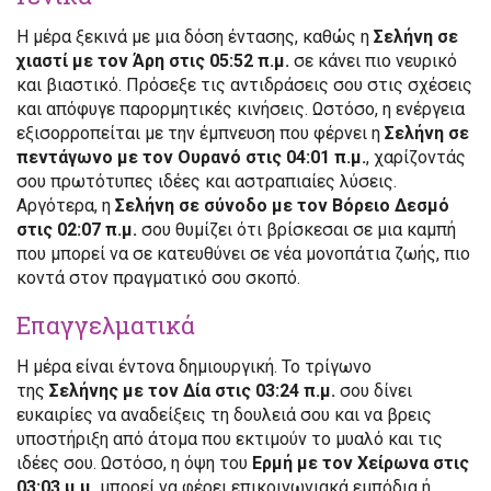
Η μέρα ξεκινά με μια δόση έντασης, καθώς η
Σελήνη σε
χιαστί με τον Άρη στις 05:52 π.μ.
σε κάνει πιο νευρικό
και βιαστικό. Πρόσεξε τις αντιδράσεις σου στις σχέσεις
και απόφυγε παρορμητικές κινήσεις. Ωστόσο, η ενέργεια
εξισορροπείται με την έμπνευση που φέρνει η
Σελήνη σε
πεντάγωνο με τον Ουρανό στις 04:01 π.μ.
, χαρίζοντάς
σου πρωτότυπες ιδέες και αστραπιαίες λύσεις.
Αργότερα, η
Σελήνη σε σύνοδο με τον Βόρειο Δεσμό
στις 02:07 π.μ.
σου θυμίζει ότι βρίσκεσαι σε μια καμπή
που μπορεί να σε κατευθύνει σε νέα μονοπάτια ζωής, πιο
κοντά στον πραγματικό σου σκοπό.
Επαγγελματικά
Η μέρα είναι έντονα δημιουργική. Το τρίγωνο
της
Σελήνης με τον Δία στις 03:24 π.μ.
σου δίνει
ευκαιρίες να αναδείξεις τη δουλειά σου και να βρεις
υποστήριξη από άτομα που εκτιμούν το μυαλό και τις
ιδέες σου. Ωστόσο, η όψη του
Ερμή με τον Χείρωνα στις
03:03 μ.μ.
μπορεί να φέρει επικοινωνιακά εμπόδια ή