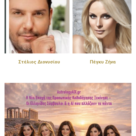
Στέλιος Διονυσίου
Πέγκυ Ζήνα