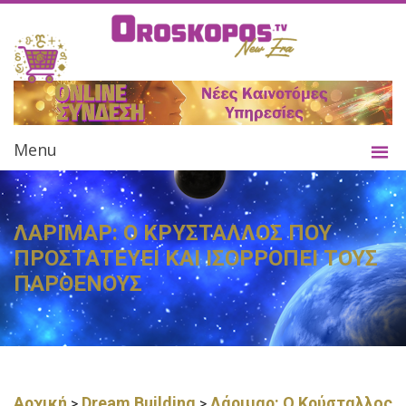
Menu
ΛΑΡΙΜΑΡ: Ο ΚΡΥΣΤΑΛΛΟΣ ΠΟΥ
ΠΡΟΣΤΑΤΕΥΕΙ ΚΑΙ ΙΣΟΡΡΟΠΕΙ ΤΟΥΣ
ΠΑΡΘΕΝΟΥΣ
Αρχική
Dream Building
Λάριμαρ: Ο Κρύσταλλος
>
>