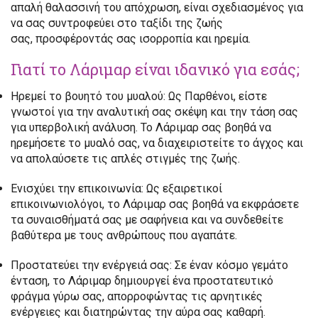
απαλή θαλασσινή του απόχρωση, είναι σχεδιασμένος για
να σας συντροφεύει στο ταξίδι της ζωής
σας, προσφέροντάς σας ισορροπία και ηρεμία.
Γιατί το Λάριμαρ είναι ιδανικό για εσάς;
Ηρεμεί το βουητό του μυαλού:
Ως Παρθένοι, είστε
γνωστοί για την αναλυτική σας σκέψη και την τάση σας
για υπερβολική ανάλυση. Το Λάριμαρ σας βοηθά να
ηρεμήσετε το μυαλό σας, να διαχειριστείτε το άγχος και
να απολαύσετε τις απλές στιγμές της ζωής.
Ενισχύει την επικοινωνία:
Ως εξαιρετικοί
επικοινωνιολόγοι, το Λάριμαρ σας βοηθά να εκφράσετε
τα συναισθήματά σας με σαφήνεια και να συνδεθείτε
βαθύτερα με τους ανθρώπους που αγαπάτε.
Προστατεύει την ενέργειά σας:
Σε έναν κόσμο γεμάτο
ένταση, το Λάριμαρ δημιουργεί ένα προστατευτικό
φράγμα γύρω σας, απορροφώντας τις αρνητικές
ενέργειες και διατηρώντας την αύρα σας καθαρή.