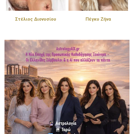
Στέλιος Διονυσίου
Πέγκυ Ζήνα