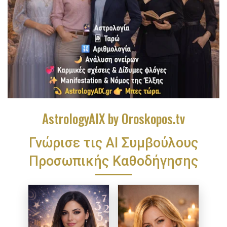
AstrologyAIX by Oroskopos.tv
Γνώρισε τις ΑΙ Συμβούλους
Προσωπικής Καθοδήγησης