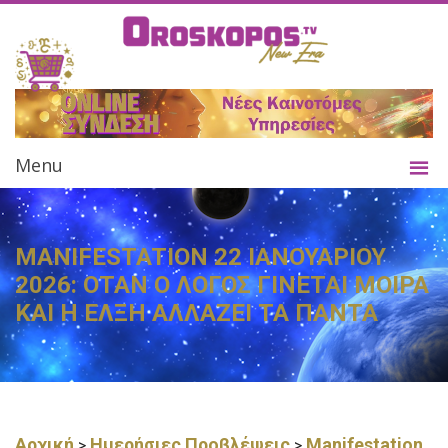
Menu
MANIFESTATION 22 ΙΑΝΟΥΑΡΙΟΥ
2026: ΟΤΑΝ Ο ΛΟΓΟΣ ΓΙΝΕΤΑΙ ΜΟΙΡΑ
ΚΑΙ Η ΕΛΞΗ ΑΛΛΑΖΕΙ ΤΑ ΠΑΝΤΑ
Αρχική
Ημερήσιες Προβλέψεις
Manifestation
>
>