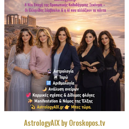
AstrologyAIX by Oroskopos.tv