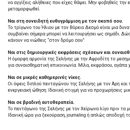
να αγγίξεις αλήθειες που είχες θάψει. Μην φοβηθείς την
μεταμορφωθεί.
Ναι στη συνειδητή ευθυγράμμιση με τον σκοπό σου.
Το τρίγωνο του Ήλιου με τον Βόρειο Δεσμό είναι μια δυνατ
συμβαίνει σήμερα μπορεί να λειτουργήσει ως σημάδι. Δώσ
κάνουν να νιώθεις “στον δρόμο σου”.
Ναι στις δημιουργικές εκφράσεις σχέσεων και συναισ
Η όμορφη αρμονία της Σελήνης με την Αφροδίτη το μεσημέ
για συναισθηματική επικοινωνία. Μίλα, εκφράσου, αγάπα 
Ναι σε μικρές καθημερινές νίκες.
Οι όψεις διπλού πενταγώνου της Σελήνης με τον Άρη και 
ενεργειακή ώθηση. Ιδανική στιγμή για να προχωρήσεις μι
Ναι σε βραδινή αυτοθεραπεία.
Το πεντάγωνο της Σελήνης με τον Χείρωνα λίγο πριν τα 
Ιδανική ώρα για ξεκούραση, journaling ή απλώς αποδοχή τ