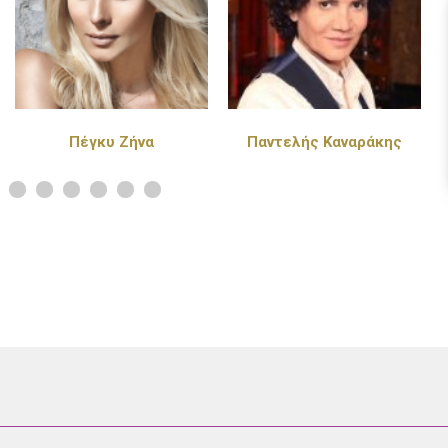
Παντελής Καναράκης
Πάνος Κιάμος