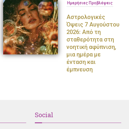
Ημερήσιες Προβλέψεις
Αστρολογικές
Όψεις 7 Αυγούστου
2026: Από τη
σταθερότητα στη
Παναγιώτης Πετράκης
Ολυμπία Κρασαγάκη
Ντο
νοητική αφύπνιση,
μια ημέρα με
ένταση και
έμπνευση
Social