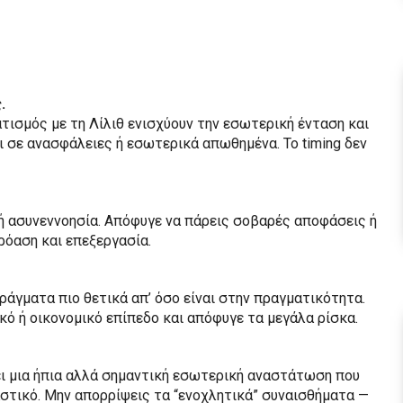
.
τισμός με τη Λίλιθ ενισχύουν την εσωτερική ένταση και
ι σε ανασφάλειες ή εσωτερικά απωθημένα. Το timing δεν
ή ασυνεννοησία. Απόφυγε να πάρεις σοβαρές αποφάσεις ή
ρόαση και επεξεργασία.
πράγματα πιο θετικά απ’ όσο είναι στην πραγματικότητα.
κό ή οικονομικό επίπεδο και απόφυγε τα μεγάλα ρίσκα.
ει μια ήπια αλλά σημαντική εσωτερική αναστάτωση που
αστικό. Μην απορρίψεις τα “ενοχλητικά” συναισθήματα —