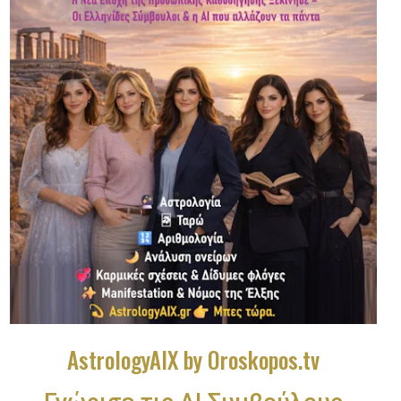
AstrologyAIX by Oroskopos.tv
Γνώρισε τις ΑΙ Συμβούλους