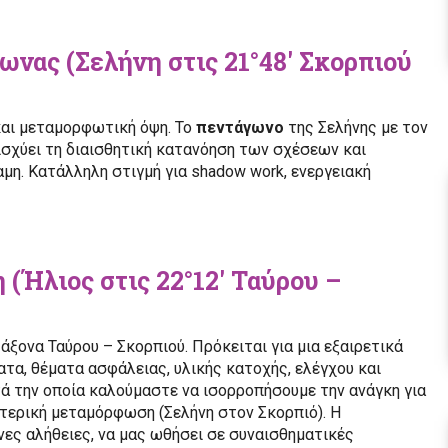
τωνας (Σελήνη στις 21°48′ Σκορπιού
και μεταμορφωτική όψη. Το
πεντάγωνο
της Σελήνης με τον
ισχύει τη διαισθητική κατανόηση των σχέσεων και
μη. Κατάλληλη στιγμή για shadow work, ενεργειακή
 (Ήλιος στις 22°12′ Ταύρου –
άξονα Ταύρου – Σκορπιού. Πρόκειται για μια εξαιρετικά
τα, θέματα ασφάλειας, υλικής κατοχής, ελέγχου και
τά την οποία καλούμαστε να ισορροπήσουμε την ανάγκη για
ωτερική μεταμόρφωση (Σελήνη στον Σκορπιό). Η
νες αλήθειες, να μας ωθήσει σε συναισθηματικές