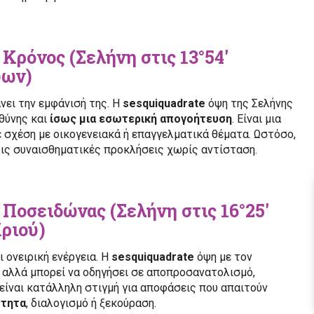
 Κρόνος (Σελήνη στις 13°54′
ύων)
νει την εμφάνισή της. Η
sesquiquadrate
όψη της Σελήνης
υθύνης και
ίσως μια εσωτερική απογοήτευση
. Είναι μια
σε σχέση με οικογενειακά ή επαγγελματικά θέματα. Ωστόσο,
τις συναισθηματικές προκλήσεις χωρίς αντίσταση.
e Ποσειδώνας (Σελήνη στις 16°25′
Κριού)
 ονειρική ενέργεια. Η
sesquiquadrate
όψη με τον
, αλλά μπορεί να οδηγήσει σε αποπροσανατολισμό,
είναι κατάλληλη στιγμή για αποφάσεις που απαιτούν
ότητα
, διαλογισμό ή ξεκούραση.