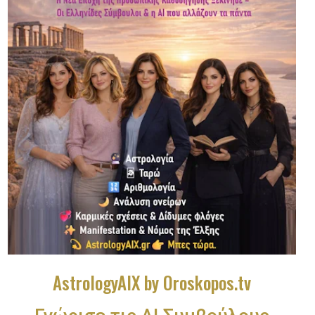
AstrologyAIX by Oroskopos.tv
Γνώρισε τις ΑΙ Συμβούλους