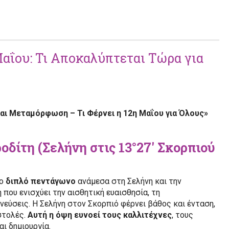
Μαΐου: Τι Αποκαλύπτεται Τώρα για
αι Μεταμόρφωση – Τι Φέρνει η 12η Μαΐου για Όλους»
ροδίτη (Σελήνη στις 13°27′ Σκορπιού
το
διπλό πεντάγωνο
ανάμεσα στη Σελήνη και την
 που ενισχύει την αισθητική ευαισθησία, τη
νεύσεις. Η Σελήνη στον Σκορπιό φέρνει βάθος και ένταση,
στολές.
Αυτή η όψη ευνοεί τους καλλιτέχνες
, τους
ι δημιουργία.