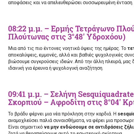
αποφάσεις και να απελευθερώσει συσσωρευμένη ένταση.
08:22 μ.μ. – Ερμής Τετράγωνο Πλού
Πλούτωνας στις 3°48′ Υδροχόου)
Μια από τις πιο έντονες νοητικά όψεις της ημέρας. Το
τε
αποκαλύψεις, εμμονές, αλλά και βαθιές ψυχολογικές συν
βιώσουμε συγκρούσεις ιδεών. Από την άλλη πλευρά, μας δ
ιδανική για έρευνα ή ψυχολογική αναζήτηση.
09:41 μ.μ. – Σελήνη Sesquiquadrate
Σκορπιού – Αφροδίτη στις 8°04′ Κρ
Το βράδυ φέρνει μια νέα πρόκληση στην καρδιά. Η
sesqui
αναμοχλεύσει παλιά συναισθήματα, να φέρει μια προσωρι
Είναι σημαντικό
να μην ενδώσουμε σε αντιδράσεις ζήλ
ζητά να θεραπεύσουμε αυτό το εσωτερικό σκίρτημα.