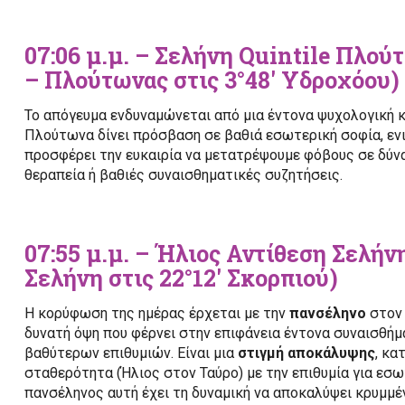
07:06 μ.μ. – Σελήνη Quintile Πλού
– Πλούτωνας στις 3°48′ Υδροχόου)
Το απόγευμα ενδυναμώνεται από μια έντονα ψυχολογική 
Πλούτωνα δίνει πρόσβαση σε βαθιά εσωτερική σοφία, εν
προσφέρει την ευκαιρία να μετατρέψουμε φόβους σε δύνα
θεραπεία ή βαθιές συναισθηματικές συζητήσεις.
07:55 μ.μ. – Ήλιος Αντίθεση Σελήνη
Σελήνη στις 22°12′ Σκορπιού)
Η κορύφωση της ημέρας έρχεται με την
πανσέληνο
στον 
δυνατή όψη που φέρνει στην επιφάνεια έντονα συναισθήμα
βαθύτερων επιθυμιών. Είναι μια
στιγμή αποκάλυψης
, κα
σταθερότητα (Ήλιος στον Ταύρο) με την επιθυμία για εσ
πανσέληνος αυτή έχει τη δυναμική να αποκαλύψει κρυμμέ