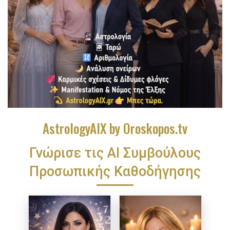
AstrologyAIX by Oroskopos.tv
Γνώρισε τις ΑΙ Συμβούλους
Προσωπικής Καθοδήγησης