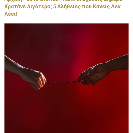
Κρατάνε Λιγότερο; 5 Αλήθειες που Κανείς Δεν
Λέει!