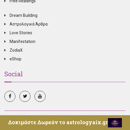
Free Readings
Dream Building
Αστρολογικά Άρθρα
Love Stories
Manifestation
ZodiaX
eShop
Social
© Copyright 2025, All Rights Reserved, Oroskopos.tv -
Δοκιμάστε Δωρεάν το astrologyaix.gr
Επικοινωνία
-
Όροι Χρήσης