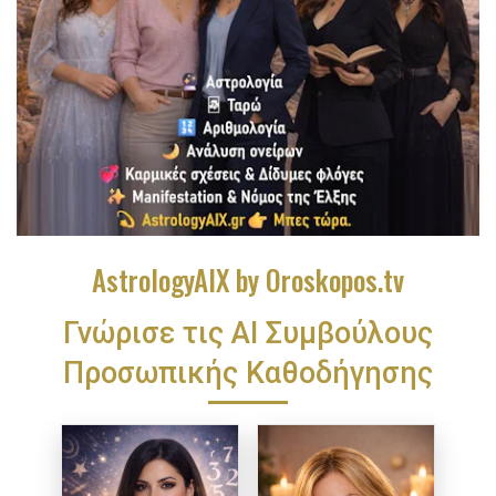
AstrologyAIX by Oroskopos.tv
Γνώρισε τις ΑΙ Συμβούλους
Προσωπικής Καθοδήγησης