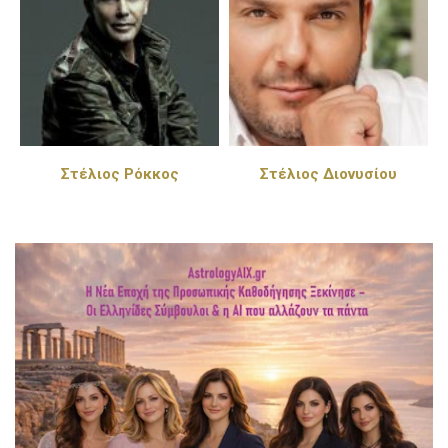
Στέλιος Διονυσίου
Πέγκυ Ζήνα