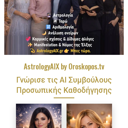
AstrologyAIX by Oroskopos.tv
Γνώρισε τις ΑΙ Συμβούλους
Προσωπικής Καθοδήγησης