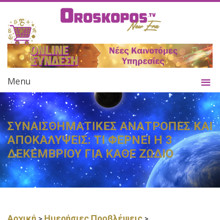
Menu
ΣΥΝΑΙΣΘΗΜΑΤΙΚΕΣ ΑΝΑΤΡΟΠΕΣ ΚΑΙ
ΑΠΟΚΑΛΥΨΕΙΣ: ΤΙ ΦΕΡΝΕΙ Η 3
ΔΕΚΕΜΒΡΙΟΥ ΓΙΑ ΚΑΘΕ ΖΩΔΙΟ
Αρχική
Ημερήσιες Προβλέψεις
>
>