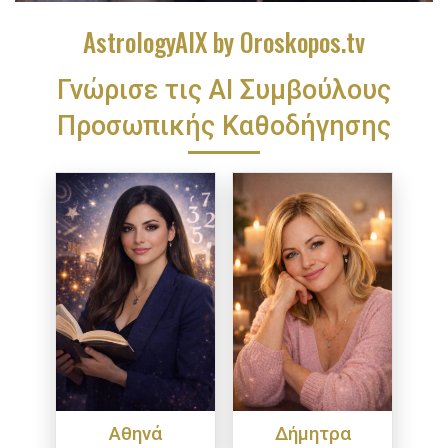
AstrologyAIX by Oroskopos.tv
Γνώρισε τις ΑΙ Συμβούλους
Προσωπικής Καθοδήγησης
Αθηνά
Δήμητρα