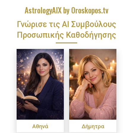
AstrologyAIX by Oroskopos.tv
Γνώρισε τις ΑΙ Συμβούλους
Προσωπικής Καθοδήγησης
Αθηνά
Δήμητρα