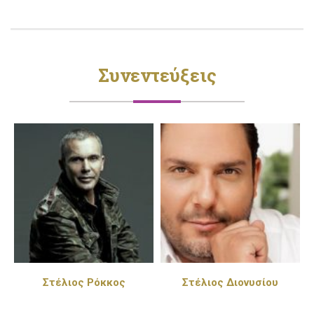
Συνεντεύξεις
Στέλιος Διονυσίου
Πέγκυ Ζήνα