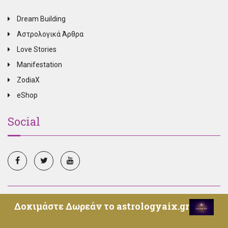
Dream Building
Αστρολογικά Άρθρα
Love Stories
Manifestation
ZodiaX
eShop
Social
© Copyright 2025, All Rights Reserved, Oroskopos.tv -
Δοκιμάστε Δωρεάν το astrologyaix.gr
Επικοινωνία
-
Όροι Χρήσης