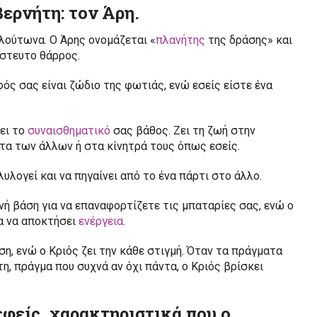
βερνήτη: τον Άρη.
Πλούτωνα. Ο Άρης ονομάζεται «
πλανήτης
της δράσης» και
ίστευτο θάρρος.
ός σας είναι ζώδιο της φωτιάς, ενώ εσείς είστε ένα
ει το
συναισθηματικό
σας βάθος. Ζει τη ζωή στην
ατα των άλλων ή στα κίνητρά τους όπως εσείς.
υλογεί και να πηγαίνει από το ένα πάρτι στο άλλο.
ή βάση για να επαναφορτίζετε τις μπαταρίες σας, ενώ ο
α να αποκτήσει
ενέργεια
.
η, ενώ ο Κριός ζει την κάθε στιγμή. Όταν τα πράγματα
η, πράγμα που συχνά αν όχι πάντα, ο Κριός βρίσκει
εφείς, χαρακτηριστικά που ο