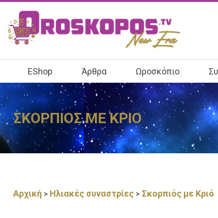
EShop
Άρθρα
Ωροσκόπιο
Συ
ΣΚΟΡΠΙΟΣ ΜΕ ΚΡΙΟ
Αρχική
Ηλιακές συναστρίες
Σκορπιός με Κριό
>
>