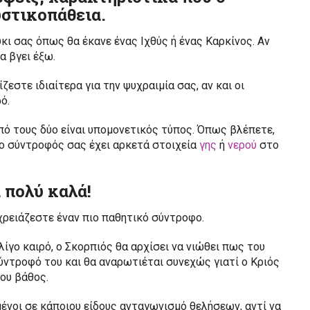
υστικοπάθεια.
κι σας όπως θα έκανε ένας Ιχθύς ή ένας Καρκίνος. Αν
α βγει έξω.
εστε ιδιαίτερα για την ψυχραιμία σας, αν και οι
ό.
ό τους δύο είναι υπομονετικός τύπος. Όπως βλέπετε,
ή ο σύντροφός σας έχει αρκετά στοιχεία
γης
ή
νερού
στο
 πολύ καλά!
 χρειάζεστε έναν πιο παθητικό σύντροφο.
ίγο καιρό, ο Σκορπιός θα αρχίσει να νιώθει πως του
σύντροφό του και θα αναρωτιέται συνεχώς γιατί ο Κριός
του βάθος.
ένοι σε κάποιου είδους ανταγωνισμό θελήσεων, αντί να