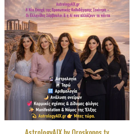
AstrologyAIX by Oroskopos.tv