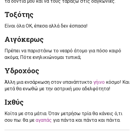
τα δόντια μου και να τους ταράξω στις δαγκωνιές.
Τοξότης
Είναι όλα ΟΚ, έπεσα αλλά δεν έσπασα!
Αιγόκερως
Πρέπει να παριστάνω το νεαρό άτομο για πόσο καιρό
ακόμα; Πότε ενηλικιώνομαι τυπικά;
Υδροχόος
Άλλη μια ενσάρκωση στον υπανάπτυκτο
γήινο
κόσμο! Και
μετά θα ενωθώ με την αστρική μου αδελφότητα!
Ιχθύς
Κοίτα με στα μάτια. Όταν μετρήσω τρία θα κάνεις ό,τι
σου πω: θα με
αγαπάς
για πάντα και πάντα και πάντα.