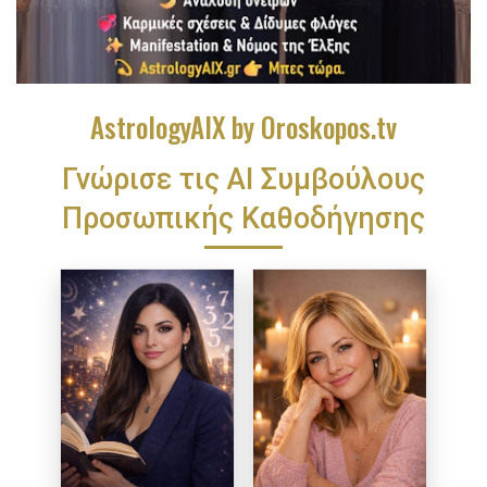
AstrologyAIX by Oroskopos.tv
Γνώρισε τις ΑΙ Συμβούλους
Προσωπικής Καθοδήγησης