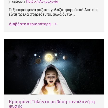
In category
Παιδική Αστρολογία
Τι ξεπερασμένα ροζ και γαλάζια φορμάκια! Άσε που
είναι τρελά στερεότυπο, αλλά όντω ...
Διαβάστε περισσότερα
Κρυμμένα Ταλέντα με βάση τον πλανήτη
ψυχής