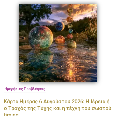
Ημερήσιες Προβλέψεις
Κάρτα Ημέρας 6 Αυγούστου 2026: Η Ιέρεια ή
ο Τροχός της Τύχης και η τέχνη του σωστού
timing