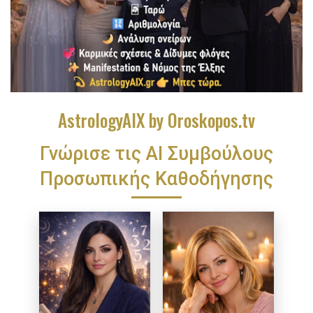
AstrologyAIX by Oroskopos.tv
Γνώρισε τις ΑΙ Συμβούλους
Προσωπικής Καθοδήγησης