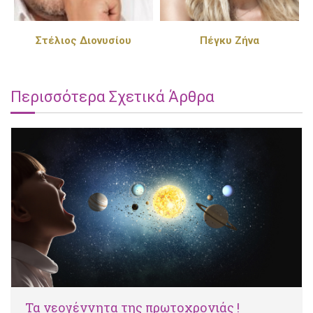
Στέλιος Διονυσίου
Πέγκυ Ζήνα
Περισσότερα Σχετικά Άρθρα
Τα νεογέννητα της πρωτοχρονιάς !