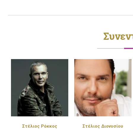
Συνεν
Στέλιος Διονυσίου
Πέγκυ Ζήνα