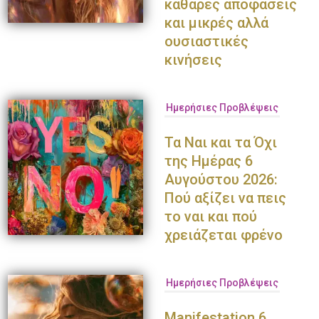
καθαρές αποφάσεις
και μικρές αλλά
ουσιαστικές
κινήσεις
Ημερήσιες Προβλέψεις
Τα Ναι και τα Όχι
της Ημέρας 6
Αυγούστου 2026:
Πού αξίζει να πεις
το ναι και πού
χρειάζεται φρένο
Ημερήσιες Προβλέψεις
Παναγιώτης Πετράκης
Ολυμπία Κρασαγάκη
Ντο
Manifestation 6