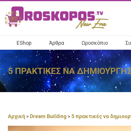
EShop
Άρθρα
Ωροσκόπιο
Συ
5 ΠΡΑΚΤΙΚΕΣ ΝΑ ΔΗΜΙΟΥΡΓΗΣ
Αρχική
Dream Building
5 πρακτικές να δημιουρ
>
>