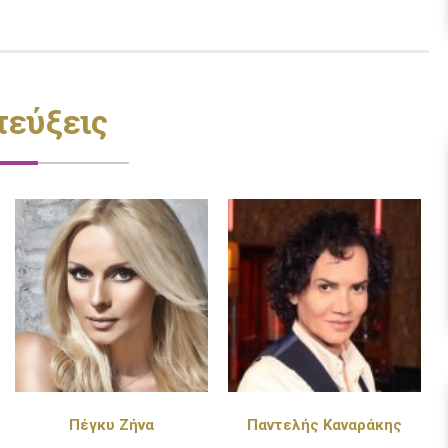
τεύξεις
Παντελής Καναράκης
Πάνος Κιάμος