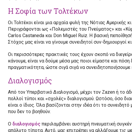
Η Σοφία των Τολτέκων
Οι Τολτέκοι είναι μια αρχαία φυλή της Νότιας Αμερικής κι
Περιγράφονται ως «Πολεμιστές του Πνεύματος» και «Κύρ
Carlos Castaneda και Don Miguel Ruiz. Η βασική πεποίθησή
Στόχος μας είναι να γίνουμε συνειδητοί συν-δημιουργοί κ
Οι περισσότερες πρακτικές τους έχουν σκοπό να διεγείρο
κάνουμε, είναι να δούμε μέσα μας ποιοι είμαστε και πόση
πραγματικότητα, ώστε σιγά σιγά να συνειδητοποιήσουμε 
Διαλογισμός
Από τον Υπερβατικό Διαλογισμό, μέχρι τον Zazen ή το άδ
πολλοί τύποι και «σχολές» διαλογισμού. Ωστόσο, όσο διαφ
είναι ο ίδιος. Όλα βασίζονται στην ιδέα ότι το συνειδητ
που δεν το βοηθούν.
Ο
διαλογισμός
περιλαμβάνει αυστηρή πνευματική συγκέν
απόλυτο τίποτα. Αυτό, μας επιτρέπει να αλλάξουμε τις 