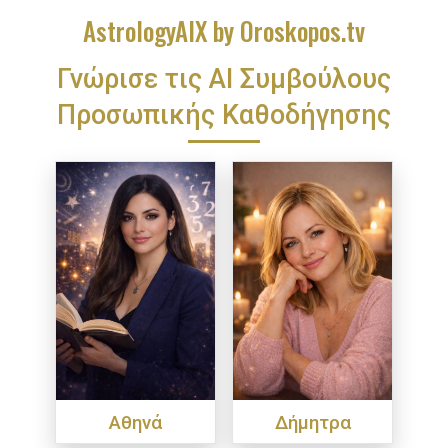
AstrologyAIX by Oroskopos.tv
Γνώρισε τις ΑΙ Συμβούλους
Προσωπικής Καθοδήγησης
Αθηνά
Δήμητρα