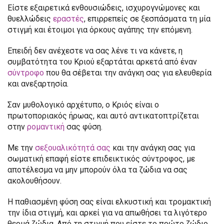
Είστε εξαιρετικά ενθουσιώδεις, ισχυρογνώμονες και
θυελλώδεις
εραστές
, επιρρεπείς σε ξεσπάσματα τη μία
στιγμή και έτοιμοι για όρκους αγάπης την επόμενη.
Επειδή δεν ανέχεστε να σας λένε τι να κάνετε, η
συμβατότητα του Κριού εξαρτάται αρκετά από έναν
σύντροφο
που θα σέβεται την ανάγκη σας για ελευθερία
και ανεξαρτησία.
Σαν μυθολογικό αρχέτυπο, ο Κριός είναι ο
πρωτοποριακός ήρωας, και αυτό αντικατοπτρίζεται
στην
ρομαντική
σας φύση.
Με την
σεξουαλικότητά σας
και την ανάγκη σας για
σωματική επαφή είστε επιδεικτικός σύντροφος, με
αποτέλεσμα να μην μπορούν όλα τα ζώδια να σας
ακολουθήσουν.
Η παθιασμένη φύση σας είναι ελκυστική και τρομακτική
την ίδια στιγμή, και αρκεί για να απωθήσει τα λιγότερο
θερμά ζώδια. Από τη στιγμή που είστε το πρώτο ζώδιο