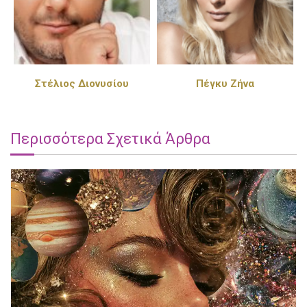
Στέλιος Διονυσίου
Πέγκυ Ζήνα
Περισσότερα Σχετικά Άρθρα