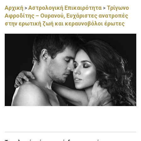
Αρχική
Αστρολογική Επικαιρότητα
Τρίγωνο
>
>
Αφροδίτης – Ουρανού, Ευχάριστες ανατροπές
στην ερωτική ζωή και κεραυνοβόλοι έρωτες