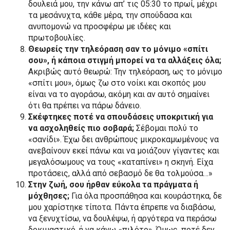
δουλειά μου, την κάνω απ’ τις 05:30 το πρωί, μέχρι
τα μεσάνυχτα, κάθε μέρα, την σπούδασα και
ανυπομονώ να προσφέρω με ιδέες και
πρωτοβουλίες.
Θεωρείς την τηλεόραση σαν το μόνιμο «σπίτι
σου», ή κάποια στιγμή μπορεί να τα αλλάξεις όλα;
Ακριβώς αυτό θεωρώ: Την τηλεόραση, ως το μόνιμο
«σπίτι μου», όμως ζω στο νοίκι και σκοπός μου
είναι να το αγοράσω, ακόμη και αν αυτό σημαίνει
ότι θα πρέπει να πάρω δάνειο.
Σκέφτηκες ποτέ να σπουδάσεις υποκριτική για
να ασχοληθείς πιο σοβαρά;
Σέβομαι πολύ το
«σανίδι». Έχω δει ανθρώπους μικροκαμωμένους να
ανεβαίνουν εκεί πάνω και να μοιάζουν γίγαντες και
μεγαλόσωμους να τους «καταπίνει» η σκηνή. Είχα
προτάσεις, αλλά από σεβασμό δε θα τολμούσα…»
Στην ζωή, σου ήρθαν εύκολα τα πράγματα ή
μόχθησες;
Για όλα προσπάθησα και κουράστηκα, δε
μου χαρίστηκε τίποτα. Πάντα έπρεπε να διαβάσω,
να ξενυχτίσω, να δουλέψω, ή αργότερα να περάσω
δοκιμαστικό, ή να κάνω «πιλότο». Όμως, ποτέ δεν