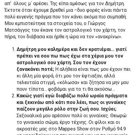
απ’ όλους μ΄ αρέσει. Της είπα αμέσως για τον Δημήτρη.
Έκτοτε όταν έχουμε βρεθεί μια –δυο φορές είναι πάντα
πολύ ευγενής πράγμα που τον κάνει ακόμα πιο συμπαθή.
Μου εμπιστεύτηκε τα στοιχεία του, ο Γιώργος
Ματσάγγος του έκανε τον αστρολογικό του χάρτη, τον
πήρα, τον διάβασα και ήρθε η ώρα να τον «ανακρίνω».
Δημήτρη μου καλημέρα και δεν κρατιέμαι… γιατί
πρέπει να σου πω πως έχω στα χέρια μου τον
αστρολογικό σου χάρτη. Σου τον έχουν
ξανακάνει ποτέ;
Η αλήθεια είναι πως μου έχουν πει
κι άλλη μία φορά, ότι μου τον έφτιαξαν, αλλά
τελευταία στιγμή, «κόλωσα» και ζήτησα να μην μου
πουν τίποτα… φοβάμαι για το τι θα ακούσω…
Κακώς γιατί εγώ διαβάζω πολύ ωραία πράγματα
και ξεκινάω από κάτι που λέει, πως οι γυναίκες
παίζουν μεγάλο ρόλο στην ζωή σου. Ισχύει;
Σεξουαλικά μου αρέσουν πολύ οι γυναίκες. Θεωρώ
το γυναικείο σώμα, έργο τέχνης. Οι φίλοι και οι
ακροατές μας στο Mappes Show στον Ρυθμό 94.9