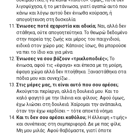
λιγοψύχησα, ή το μετάνιωσα, γιατί αγαπώ αυτό που
κάνω και λόγω αυτού δεν ένιωθα κούραση, ή
απογοήτευση στη δυσκολία.
Ένιωσες ποτέ αχαριστία και αδικία;
Ναι, αλλά δεν
στάθηκα, ούτε απογοητεύτηκα. Το θεωρώ δεδομένο
στην πορεία της ζωής και μέρος του παιχνιδιού,
ειδικά στον χώρο μας. Κάποιος ίσως, θα μπορούσε
να πει το ίδιο και για μένα.
Ένιωσες να σου βάζουν «τρικλοποδιές»;
Το
ένιωσα, αφού τις «έφαγα» και έπεσα με τη μούρη,
έφαγα χώμα αλλά δεν πτοήθηκα. Ξαναστάθηκα στα
πόδια μου και συνεχίζω…
Στις μέρες μας, τι είναι αυτό που σου αρέσει;
Ακούγεται περίεργο, αλλά η δουλειά μου. Και το
καλό φαγητό με την Ιλένια και φίλους. Αφού όμως,
έχω λιώσει στη δουλειά. Χαίρομαι την ανάπαυλα,
όταν την έχω κερδίσει – τότε αποκτά νόημα.
Και τι δεν σου αρέσει καθόλου;
Η έλλειψη «τιμής»
και συνέπειας στη συμπεριφορά. Δε με πας φίλε;
Μη μου μιλάς. Αφού θαβόμαστε, γιατί όποτε