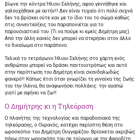
βίωνε την κόντρα Ήλιου-Σελήνης, αφού γεννήθηκε και
γαλουχήθηκε με αυτήν!! Δεν είναι τυχαίο ότι πολύ συχνά
δεν τα βρίσκει ούτε καν με το ίδιο του το σώμα καθώς
στις συνεντεύξεις του παραπονιέται για το
παρουσιαστικό του. (Τι να πούμε κι εμείς Δημήτρη μας).
Από την άλλη κανείς δεν μπορεί να στερήσει στον άλλο
το δικαίωμα στο παράπονο.
Τελικά το τετράγωνο Ήλιου-Σελήνης στο χάρτη ενός
ανθρώπου μπορεί να δράσει παντοιοτρόπως και αυτό
στην περίπτωση του Δημήτρη είναι σκανδαλωδώς
φανερό!! Κάπως έτσι όταν γνωρίζει τη γυναίκα της ζωής
του την Ιλένια, θα αναφωνήσει πολλάκις: την αγαπώ
γιατί με αφήνει να ζω!!
Ο Δημήτρης κι η Τηλεόραση
Ο πλανήτης της τεχνολογίας και παραδοσιακά της
τηλεόρασης, ο Ουρανός, κατέχει περίοπτη θέση στο
ωροσκόπιο του Δημήτρη Ουγγαρέζου. Βρίσκεται ακριβώς
πάνω στον ωροσκόπο του σε τρίγωνο με την Αφροδίτη