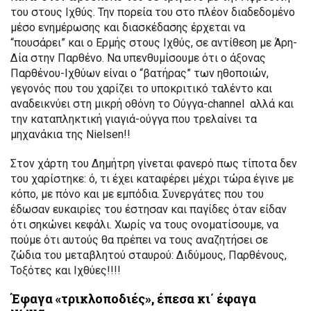
του στους Ιχθύς. Την πορεία του στο πλέον διαδεδομένο
μέσο ενημέρωσης και διασκέδασης έρχεται να
“πουσάρει” και ο Ερμής στους Ιχθύς, σε αντίθεση με Άρη-
Δία στην Παρθένο. Να υπενθυμίσουμε ότι ο άξονας
Παρθένου-Ιχθύων είναι ο “βατήρας” των ηθοποιών,
γεγονός που του χαρίζει το υποκριτικό ταλέντο και
αναδεικνύει στη μικρή οθόνη το Ούγγα-channel αλλά και
την καταπληκτική γιαγιά-ούγγα που τρελαίνει τα
μηχανάκια της Nielsen!!
Στον χάρτη του Δημήτρη γίνεται φανερό πως τίποτα δεν
του χαρίστηκε: ό, τι έχει καταφέρει μέχρι τώρα έγινε με
κόπο, με πόνο και με εμπόδια. Συνεργάτες που του
έδωσαν ευκαιρίες του έστησαν και παγίδες όταν είδαν
ότι σηκώνει κεφάλι. Χωρίς να τους ονοματίσουμε, να
πούμε ότι αυτούς θα πρέπει να τους αναζητήσει σε
ζώδια του μεταβλητού σταυρού: Διδύμους, Παρθένους,
Τοξότες και Ιχθύες!!!!
Έφαγα «τρικλοποδιές», έπεσα κι΄ έφαγα