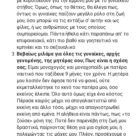
με κοροϊδεύουν για την εμμονή μου με το γυναικείο
στήθος. Όμως, όπως το θέτεις, θα έλεγα πως,
όντως οι γυναίκες παίζουν μεγάλο ρόλο στη ζωή
μου, όσο μπορώ να τις εντάξω σ’ αυτήν και ως
φίλες, ή ως ανθρώπους με τους οποίους
συμπορεύομαι. Πάντα ήθελα κάτι παραπάνω απ’ το
επιφανειακό, κάτι πιο βαθύ και γοητευτικό να
εμπνέει και το σεξουαλικό.
Βεβαίως μιλάμε για όλες τις γυναίκες, αρχής
γενομένης, της μητέρας σου; Πως είναι η σχέση
σας;
Είμαι μοναχογιός και μοναχοπαίδι με πατέρα
ναυτικό που ταξίδευε 9 μήνες τον χρόνο. Η μητέρα
μου λοιπόν δεν άφησε ποτέ να φανεί, ούτε
εκμεταλλεύτηκε το κενό του πατέρα μου, όσο
εκείνος έλειπε. Όλο αυτό όμως είχε ένα κόστος.
Πέρασε καιρός μέχρι να απογαλακτιστώ από
εκείνη και άλλο τόσο, μέχρι να απαγκιστρωθεί
εκείνη από εμένα. Η αλήθεια είναι πάντως, πως «το
ζούσε» μόνη της. Ποτέ δεν παρενέβη στη ζωή μου
δραστικά, παίρνοντας θέση για μια σχέση μου, ή
πολεμώντας τις μάχες μου. Πλέον, προσέχουμε ο