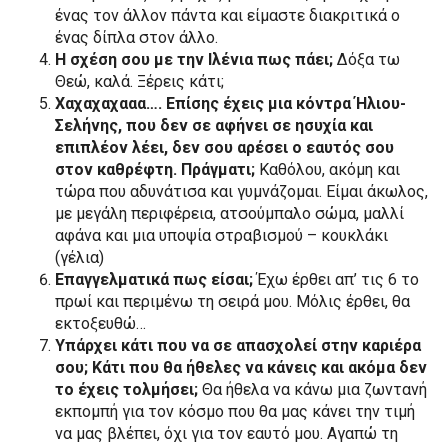
ένας τον άλλον πάντα και είμαστε διακριτικά ο
ένας δίπλα στον άλλο.
Η σχέση σου με την Ιλένια πως πάει;
Δόξα τω
Θεώ, καλά. Ξέρεις κάτι;
Χαχαχαχααα…. Επίσης έχεις μια κόντρα Ήλιου-
Σελήνης, που δεν σε αφήνει σε ησυχία και
επιπλέον λέει, δεν σου αρέσει ο εαυτός σου
στον καθρέφτη. Πράγματι;
Καθόλου, ακόμη και
τώρα που αδυνάτισα και γυμνάζομαι. Είμαι άκωλος,
με μεγάλη περιφέρεια, ατσούμπαλο σώμα, μαλλί
αφάνα και μια υποψία στραβισμού – κουκλάκι
(γέλια)
Επαγγελματικά πως είσαι;
Έχω έρθει απ’ τις 6 το
πρωί και περιμένω τη σειρά μου. Μόλις έρθει, θα
εκτοξευθώ…
Υπάρχει κάτι που να σε απασχολεί στην καριέρα
σου; Κάτι που θα ήθελες να κάνεις και ακόμα δεν
το έχεις τολμήσει;
Θα ήθελα να κάνω μια ζωντανή
εκπομπή για τον κόσμο που θα μας κάνει την τιμή
να μας βλέπει, όχι για τον εαυτό μου. Αγαπώ τη