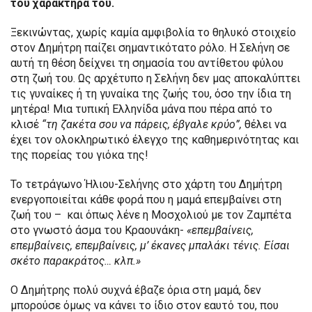
του χαρακτήρα του.
Ξεκινώντας, χωρίς καμία αμφιβολία το θηλυκό στοιχείο
στον Δημήτρη παίζει σημαντικότατο ρόλο. Η Σελήνη σε
αυτή τη θέση δείχνει τη σημασία του αντίθετου φύλου
στη ζωή του. Ως αρχέτυπο η Σελήνη δεν μας αποκαλύπτει
τις γυναίκες ή τη γυναίκα της ζωής του, όσο την ίδια τη
μητέρα! Μια τυπική Ελληνίδα μάνα που πέρα από το
κλισέ
“τη ζακέτα σου να πάρεις, έβγαλε κρύο”,
θέλει να
έχει τον ολοκληρωτικό έλεγχο της καθημερινότητας και
της πορείας του γιόκα της!
Το τετράγωνο Ήλιου-Σελήνης στο χάρτη του Δημήτρη
ενεργοποιείται κάθε φορά που η μαμά επεμβαίνει στη
ζωή του – και όπως λένε η Μοσχολιού με τον Ζαμπέτα
στο γνωστό άσμα του Κραουνάκη-
«επεμβαίνεις,
επεμβαίνεις, επεμβαίνεις, μ’ έκανες μπαλάκι τένις. Είσαι
σκέτο παρακράτος… κλπ.»
Ο Δημήτρης πολύ συχνά έβαζε όρια στη μαμά, δεν
μπορούσε όμως να κάνει το ίδιο στον εαυτό του, που