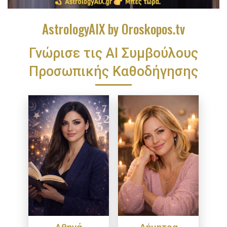
AstrologyAIX by Oroskopos.tv
Γνώρισε τις ΑΙ Συμβούλους
Προσωπικής Καθοδήγησης
Αθηνά
Δήμητρα