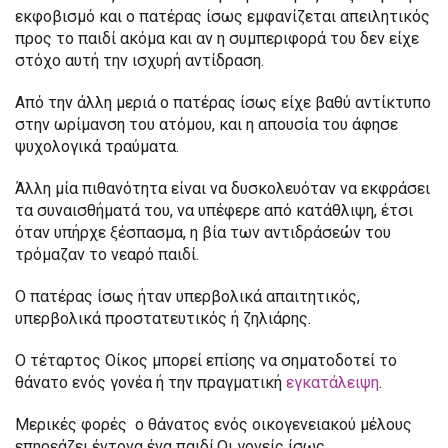
εκφοβισμό και ο πατέρας ίσως εμφανίζεται απειλητικός
προς το παιδί ακόμα και αν η συμπεριφορά του δεν είχε
στόχο αυτή την ισχυρή αντίδραση.
Από την άλλη μεριά ο πατέρας ίσως είχε βαθύ αντίκτυπο
στην ωρίμανση του ατόμου, και η απουσία του άφησε
ψυχολογικά τραύματα.
Άλλη μία πιθανότητα είναι να δυσκολευόταν να εκφράσει
τα συναισθήματά του, να υπέφερε από κατάθλιψη, έτσι
όταν υπήρχε ξέσπασμα, η βία των αντιδράσεών του
τρόμαζαν το νεαρό παιδί.
Ο πατέρας ίσως ήταν υπερβολικά απαιτητικός,
υπερβολικά προστατευτικός ή ζηλιάρης.
Ο τέταρτος Οίκος μπορεί επίσης να σηματοδοτεί το
θάνατο ενός γονέα ή την πραγματική
εγκατάλειψη
.
Μερικές φορές ο θάνατος ενός οικογενειακού μέλους
επηρεάζει έντονα ένα παιδί.Οι γονείς ίσως