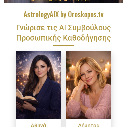
AstrologyAIX by Oroskopos.tv
Γνώρισε τις ΑΙ Συμβούλους
Προσωπικής Καθοδήγησης
Αθηνά
Δήμητρα