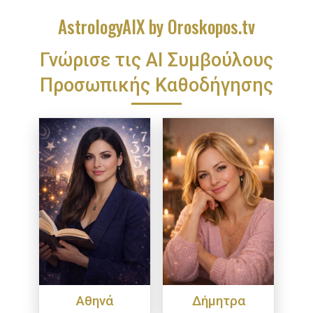
AstrologyAIX by Oroskopos.tv
Γνώρισε τις ΑΙ Συμβούλους
Προσωπικής Καθοδήγησης
Αθηνά
Δήμητρα