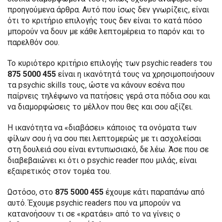
προηγούμενα άρθρα. Αυτό που ίσως δεν γνωρίζεις, είναι
ότι το κριτήριο επιλογής τους δεν είναι το κατά πόσο
μπορούν να δουν με κάθε λεπτομέρεια το παρόν και το
παρελθόν σου.
Το κυριότερο κριτήριο επιλογής των psychic readers του
875 5000 455
είναι η ικανότητά τους να χρησιμοποιήσουν
τα psychic skills τους, ώστε να κάνουν εσένα που
παίρνεις τηλέφωνο να πατήσεις γερά στα πόδια σου και
να διαμορφώσεις το μέλλον που θες και σου αξίζει.
Η ικανότητα να «διαβάσει» κάποιος τα ονόματα των
φίλων σου ή να σου πει λεπτομερώς με τι ασχολείσαι
στη δουλειά σου είναι εντυπωσιακό, δε λέω. Άσε που σε
διαβεβαιώνει κι ότι ο psychic reader που μιλάς, είναι
εξαιρετικός στον τομέα του.
Ωστόσο, στο
875 5000 455
έχουμε κάτι παραπάνω από
αυτό. Έχουμε psychic readers που να μπορούν να
κατανοήσουν τι σε «κρατάει» από το να γίνεις ο