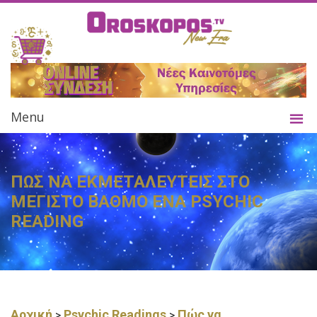
Menu
ΠΩΣ ΝΑ ΕΚΜΕΤΑΛΕΥΤΕΙΣ ΣΤΟ
ΜΕΓΙΣΤΟ ΒΑΘΜΟ ΕΝΑ PSYCHIC
READING
Αρχική
Psychic Readings
Πώς να
>
>