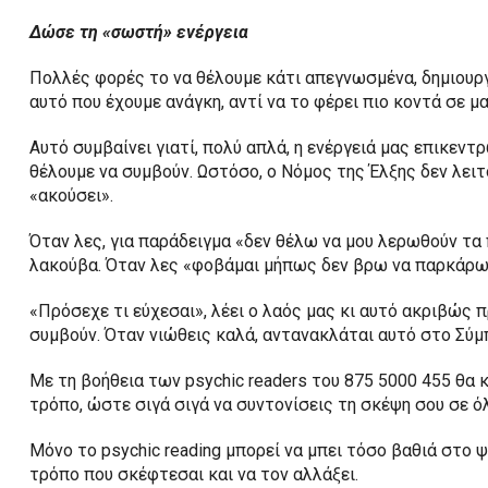
Δώσε τη «σωστή» ενέργεια
Πολλές φορές το να θέλουμε κάτι απεγνωσμένα, δημιουργ
αυτό που έχουμε ανάγκη, αντί να το φέρει πιο κοντά σε μα
Αυτό συμβαίνει γιατί, πολύ απλά, η ενέργειά μας επικεντ
θέλουμε να συμβούν. Ωστόσο, ο Νόμος της Έλξης δεν λειτου
«ακούσει».
Όταν λες, για παράδειγμα «δεν θέλω να μου λερωθούν τα π
λακούβα. Όταν λες «φοβάμαι μήπως δεν βρω να παρκάρω»,
«Πρόσεχε τι εύχεσαι», λέει ο λαός μας κι αυτό ακριβώς π
συμβούν. Όταν νιώθεις καλά, αντανακλάται αυτό στο Σύμπ
Με τη βοήθεια των psychic readers του 875 5000 455 θα
τρόπο, ώστε σιγά σιγά να συντονίσεις τη σκέψη σου σε όλ
Μόνο το psychic reading μπορεί να μπει τόσο βαθιά στο ψ
τρόπο που σκέφτεσαι και να τον αλλάξει.