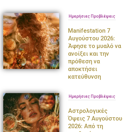
Παναγιώτης Πετράκης
Ολυμπία Κρασαγάκη
Ντο
Ημερήσιες Προβλέψεις
Manifestation 7
Αυγούστου 2026:
Άφησε το μυαλό να
ανοίξει και την
πρόθεση να
αποκτήσει
κατεύθυνση
Ημερήσιες Προβλέψεις
Αστρολογικές
Όψεις 7 Αυγούστου
2026: Από τη