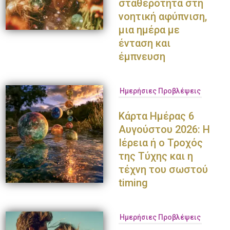
σταθερότητα στη
νοητική αφύπνιση,
μια ημέρα με
ένταση και
έμπνευση
Ημερήσιες Προβλέψεις
Κάρτα Ημέρας 6
Αυγούστου 2026: Η
Ιέρεια ή ο Τροχός
της Τύχης και η
τέχνη του σωστού
timing
Ημερήσιες Προβλέψεις