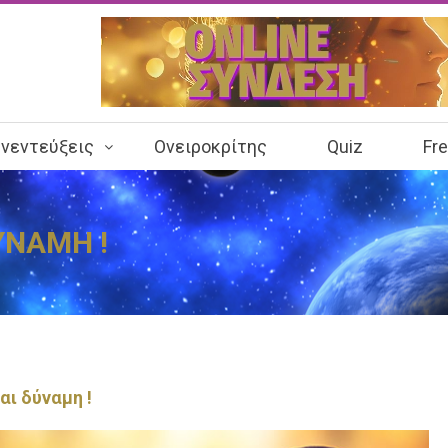
νεντεύξεις
Ονειροκρίτης
Quiz
Fr
ΥΝΑΜΗ !
αι δύναμη !