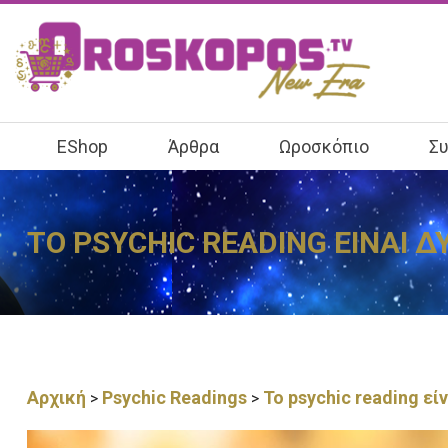
EShop
Άρθρα
Ωροσκόπιο
Συ
ΤΟ PSYCHIC READING ΕΙΝΑΙ Δ
Αρχική
Psychic Readings
Το psychic reading είν
>
>