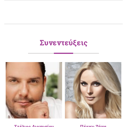
Συνεντεύξεις
Στέλιος Διονυσίου
Πέγκυ Ζήνα