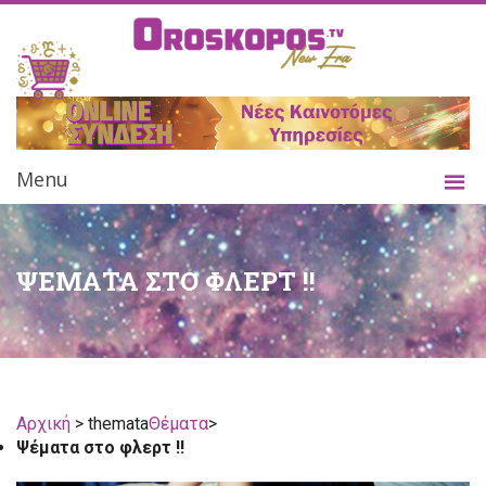
Menu
ΨΕΜΑΤΑ ΣΤΟ ΦΛΕΡΤ !!
Αρχική
> themata
Θέματα
>
Ψέματα στο φλερτ !!