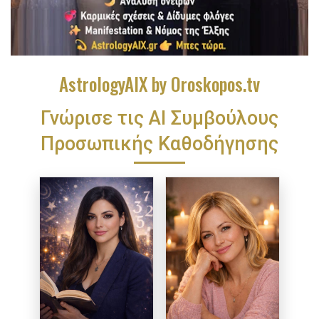
AstrologyAIX by Oroskopos.tv
Γνώρισε τις ΑΙ Συμβούλους
Προσωπικής Καθοδήγησης