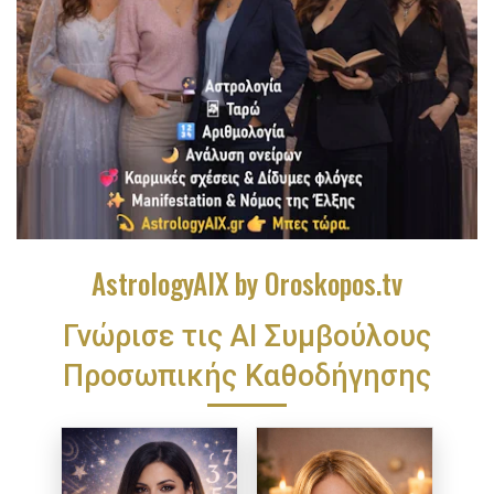
AstrologyAIX by Oroskopos.tv
Γνώρισε τις ΑΙ Συμβούλους
Προσωπικής Καθοδήγησης