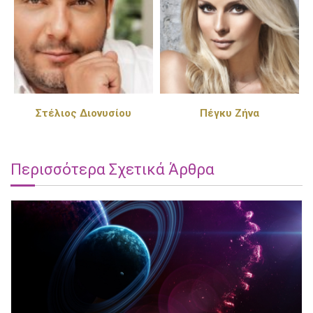
Στέλιος Διονυσίου
Πέγκυ Ζήνα
Περισσότερα Σχετικά Άρθρα