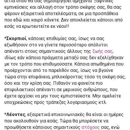
αιτία όπου θα σας δημιουργήσει αμηχανία. Ξαφνικές
εμπνεύσεις και αλλαγή στον τρόπο σκέψης σας, θα σας
φέρουν εξαιρετικά αποτελέσματα, σε μια προσπάθεια
που εδώ και καιρό κάνετε. Δεν αποκλείεται κάποιοι από
εσάς να ερωτευτείτε εκ νέου!!
*Σκορπιοί
, κάποιες επιθυμίες σας, ίσως να σας
εξωθήσουν στο να γίνετε περισσότερο απόλυτοι
απέναντι στους σημαντικούς άλλους της
ζωής σας
,
ιδίως εάν κάποια πράγματα μεταξύ σας δεν εξελίχθηκαν
με τον τρόπο που επιθυμούσατε. Κάποια απωθημένα που
προέρχονται από το παρελθόν σας, ίσως να βγούνε
τώρα στην επιφάνεια, μπλοκάροντας τόσο τη σκέψη σας,
όσο και την κρίση σας. Πιθανόν να φανείτε πιο
επιφυλακτικοί απέναντι σε μερικούς ανθρώπους, που
έχετε αρχίσει να μην τους εμπιστεύεστε. Μην αμελείτε
υποχρεώσεις προς τράπεζες λογαριασμούς κτλ.
*Λέοντες
, εξαιρετικά επικοινωνιακές θα είναι οι ημέρες
που ακολουθούν για εσάς. Τώρα θα μπορέσετε να
προωθήσετε κάποιους σημαντικούς
στόχους
σας, ενώ