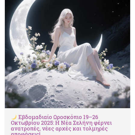
Εβδομαδιαίο Ωροσκόπιο 19–26
Οκτωβρίου 2025: Η Νέα Σελήνη φέρνει
ανατροπές, νέες αρχές και τολμηρές
αποφάσεις!