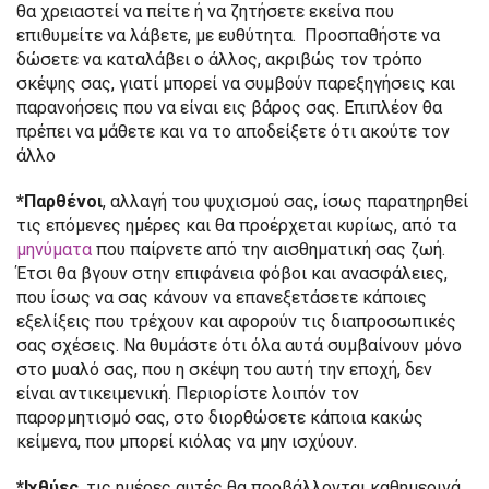
θα χρειαστεί να πείτε ή να ζητήσετε εκείνα που
επιθυμείτε να λάβετε, με ευθύτητα. Προσπαθήστε να
δώσετε να καταλάβει ο άλλος, ακριβώς τον τρόπο
σκέψης σας, γιατί μπορεί να συμβούν παρεξηγήσεις και
παρανοήσεις που να είναι εις βάρος σας. Επιπλέον θα
πρέπει να μάθετε και να το αποδείξετε ότι ακούτε τον
άλλο
*Παρθένοι
, αλλαγή του ψυχισμού σας, ίσως παρατηρηθεί
τις επόμενες ημέρες και θα προέρχεται κυρίως, από τα
μηνύματα
που παίρνετε από την αισθηματική σας ζωή.
Έτσι θα βγουν στην επιφάνεια φόβοι και ανασφάλειες,
που ίσως να σας κάνουν να επανεξετάσετε κάποιες
εξελίξεις που τρέχουν και αφορούν τις διαπροσωπικές
σας σχέσεις. Να θυμάστε ότι όλα αυτά συμβαίνουν μόνο
στο μυαλό σας, που η σκέψη του αυτή την εποχή, δεν
είναι αντικειμενική. Περιορίστε λοιπόν τον
παρορμητισμό σας, στο διορθώσετε κάποια κακώς
κείμενα, που μπορεί κιόλας να μην ισχύουν.
*Ιχθύες
, τις ημέρες αυτές θα προβάλλονται καθημερινά