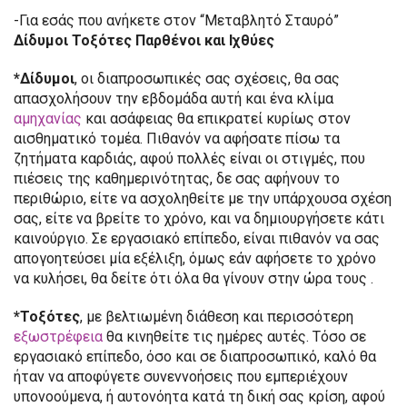
-Για εσάς που ανήκετε στον “Μεταβλητό Σταυρό”
Δίδυμοι Τοξότες Παρθένοι και Ιχθύες
*Δίδυμοι
, οι διαπροσωπικές σας σχέσεις, θα σας
απασχολήσουν την εβδομάδα αυτή και ένα κλίμα
αμηχανίας
και ασάφειας θα επικρατεί κυρίως στον
αισθηματικό τομέα. Πιθανόν να αφήσατε πίσω τα
ζητήματα καρδιάς, αφού πολλές είναι οι στιγμές, που
πιέσεις της καθημερινότητας, δε σας αφήνουν το
περιθώριο, είτε να ασχοληθείτε με την υπάρχουσα σχέση
σας, είτε να βρείτε το χρόνο, και να δημιουργήσετε κάτι
καινούργιο. Σε εργασιακό επίπεδο, είναι πιθανόν να σας
απογοητεύσει μία εξέλιξη, όμως εάν αφήσετε το χρόνο
να κυλήσει, θα δείτε ότι όλα θα γίνουν στην ώρα τους .
*Τοξότες
, με βελτιωμένη διάθεση και περισσότερη
εξωστρέφεια
θα κινηθείτε τις ημέρες αυτές. Τόσο σε
εργασιακό επίπεδο, όσο και σε διαπροσωπικό, καλό θα
ήταν να αποφύγετε συνεννοήσεις που εμπεριέχουν
υπονοούμενα, ή αυτονόητα κατά τη δική σας κρίση, αφού