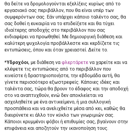
θα δείτε να δρομολογούνται εξελίξεις κυρίως από το
εργασιακό σας περιβάλλον, που θα είναι υπέρ των
συμφερόντων σας. Εάν υπάρχει κάποιο ταλέντο σας, θα
σας δοθεί η ευκαιρία να το επιδείξετε και θα τύχει
ιδιαίτερης αποδοχής στο περιβάλλον που σας
ενδιαφέρει να προωθηθεί. Με δημιουργική διάθεση και
καλύτερη ψυχολογία προβάλλεστε και κερδίζετε τις
εντυπώσεις, όπου και όταν χρειαστεί. Δείτε το.
*Υδροχόοι
, με διάθεση να
φλερτάρετε
να χαρείτε και να
κλέψετε τις εντυπώσεις από το περιβάλλον που
κινείστε ή δραστηριοποιήστε, την εβδομάδα αυτή, θα
γίνετε περισσότερο εξωστρεφείς. Κάποιες ιδέες και
ταλέντα σας, τώρα θα βρουν το έδαφος και την αποδοχή
στο να αναπτυχθούν, ενώ δεν αποκλείεται να
ασχοληθείτε με ένα αντικείμενο, ή μια συλλογική
προσπάθεια και να ανελιχθείτε μέσα από κει, καθώς θα
διευρύνετε κι άλλο τον κύκλο των γνωριμιών σας.
Κάποιοι κρυμμένοι φόβοι ή επιθυμίες σας, βγαίνουν στην
επιφάνεια και αποζητούν την ικανοποίηση τους.