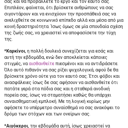
σας και θα προβάλλετε το έργο και τον εαυτό σας.
Επιπλέον, φαίνεται, ότι βρίσκετε ανθρώπους να σας
σιγοντάρουν και να ενισχύουν την προσπάθειά σας να
ανελιχθείτε σε κοινωνικό επίπεδο αλλά και μέσα από μια
κοινή δραστηριότητα. Ίσως όμως σε μία σπουδαία σχέση
της ζωής σας, να χρειαστεί να αποφασίσετε την τύχη
της.
*Καρκίνοι
, η πολλή δουλειά συνεχίζεται για εσάς και
αυτή την εβδομάδα, ενώ δεν αποκλείεται κάποιες
στιγμές, να
αισθανθείτε
πιεσμένοι και να αντιδράσετε.
Όλο αυτό πιθανόν να σας ρίξει ψυχολογικά, αφού δε θα
βρίσκετε χρόνο ούτε για τον εαυτό σας. Έτσι φόβοι και
ανασφάλειες ίσως δε σας αφήσουν να αισθανθείτε ότι
πατάτε γερά στα πόδια σας και η σταθερά ανοδική
πορεία σας, ίσως να σταματήσει καθώς θα υπάρχει
συναισθηματική εμπλοκή. Με τη λογική κυρίως μην
αφήσετε το υπέρμετρο συναίσθημά να σας ανακόψει το
δρόμο των στόχων και των ονείρων σας.
*Αιγόκεροι
, την εβδομάδα αυτή, ίσως χρειαστεί να