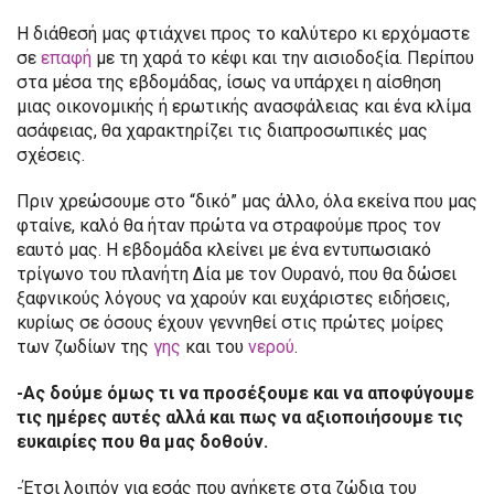
Η διάθεσή μας φτιάχνει προς το καλύτερο κι ερχόμαστε
σε
επαφή
με τη χαρά το κέφι και την αισιοδοξία. Περίπου
στα μέσα της εβδομάδας, ίσως να υπάρχει η αίσθηση
μιας οικονομικής ή ερωτικής ανασφάλειας και ένα κλίμα
ασάφειας, θα χαρακτηρίζει τις διαπροσωπικές μας
σχέσεις.
Πριν χρεώσουμε στο “δικό” μας άλλο, όλα εκείνα που μας
φταίνε, καλό θα ήταν πρώτα να στραφούμε προς τον
εαυτό μας. Η εβδομάδα κλείνει με ένα εντυπωσιακό
τρίγωνο του πλανήτη Δία με τον Ουρανό, που θα δώσει
ξαφνικούς λόγους να χαρούν και ευχάριστες ειδήσεις,
κυρίως σε όσους έχουν γεννηθεί στις πρώτες μοίρες
των ζωδίων της
γης
και του
νερού
.
-Ας δούμε όμως τι να προσέξουμε και να αποφύγουμε
τις ημέρες αυτές αλλά και πως να αξιοποιήσουμε τις
ευκαιρίες που θα μας δοθούν.
-Έτσι λοιπόν για εσάς που ανήκετε στα ζώδια του