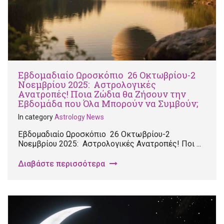
Εβδομαδιαίο Ωροσκόπιο 26 Οκτωβρίου-2
Νοεμβρίου 2025: Αστρολογικές
Ανατροπές! Ποια Ζώδια θα Ζήσουν την
Εβδομάδα που Όλα Μπορούν να Συμβούν;
In category
Astrology News
Εβδομαδιαίο Ωροσκόπιο 26 Οκτωβρίου-2
Νοεμβρίου 2025: Αστρολογικές Ανατροπές! Ποι ...
Διαβάστε περισσότερα