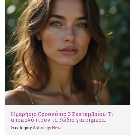
Ημερήσιο Ωροσκόπιο 3 Σεπτεμβρίου: Τι
αποκαλύπτουν τα ζώδια για σήμερα;
In category
Astrology News