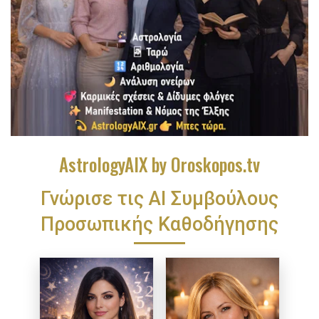
AstrologyAIX by Oroskopos.tv
Γνώρισε τις ΑΙ Συμβούλους
Προσωπικής Καθοδήγησης