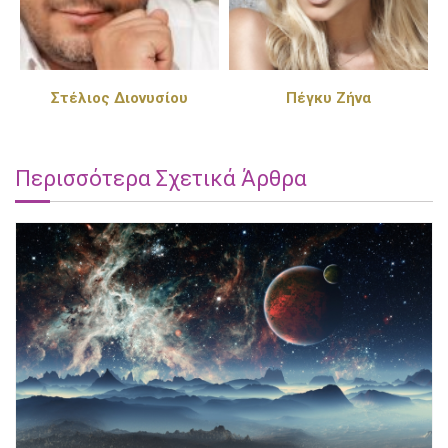
Στέλιος Διονυσίου
Πέγκυ Ζήνα
Περισσότερα Σχετικά Άρθρα