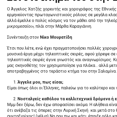
Ο Άγγελος Χατζής χορευτής και χορογράφος της Εθνικής 
ερμηνεύοντας πρωταγωνιστικούς ρόλους σε μεγάλα κλασ
αλλά έμελλε ο πολύς κόσμος να τον μάθει από την τηλεόρ
μικρομεσαίοι»,
πλάι στην Μάρθα Καραγιάννη.
Συνέντευξη στον
Νίκο Μουρατίδη
Έτσι που λέτε, ενώ έχει πραγματοποιήσει πολλές χορογρ
μουσικά έργα μέχρι τηλεοπτικές σειρές, αφού χόρεψε σε 
τηλεοπτικές σειρές έγινε γνωστός και αναγνωρίσιμος. Κο
μας σκηνοθέτης τον χρησιμοποίησε για πλάκα… αλλά μετά
αποτραβηγμένος στο τεράστιο κτήμα του στην Σαλαμίνα.
Άγγελε μου, πως είσαι;
Είμαι όπως όλοι οι Έλληνες, παλεύω για το καλύτερο και
Νοσταλγείς καθόλου τα καλλιτεχνικά δρόμενα ή ε
Μμμ δεν ξέρω, δεν έχω αποφασίσει ακόμα. Η αλήθεια είν
ότι ανέβαζα τις όπερες στην Λυρική Σκηνή και μετά στο
συνταξιούχος! (γέλια) Να σου πω και κάτι, έπαιξε ρόλο 