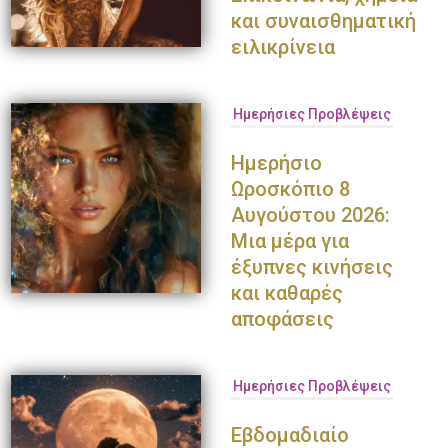
και συναισθηματική
ειλικρίνεια
Ημερήσιες Προβλέψεις
Ημερήσιο
Ωροσκόπιο 8
Αυγούστου 2026:
Μια μέρα για
έξυπνες κινήσεις
και καθαρές
αποφάσεις
Ημερήσιες Προβλέψεις
Εβδομαδιαίο