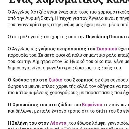
Ο Άγγελος Χατζής είναι ένας από τους πιο χαρισματικο
από την Λυρική Σκηνή. Η τέχνη για τον Άγγελο είναι η πηγ
του αναγνωρίστηκε, στην μνήμη μας έχει μείνει μέσα απ
Ο αστρολογικός του χάρτης από την
Πηνελόπη Παπουτσ
Ο Άγγελος ως
γνήσιος εκπρόσωπος του
Σκορπιού
έχει 
παρουσία του. Σε αυτό φυσικά πολύ σημαντικό ρόλο έπαιξ
του και την Δήμητρα στον 5ο Ηλιακό του οίκο που λένε με
δημιουργία είναι ο μεγαλύτερος έρωτας της ζωής του.
Ο Κρόνος του στο
ζώδιο
του Σκορπιού
σε όψη συνόδου
άφησε να μείνει απλός χορευτής αλλά τον οδήγησε να πρ
πιο καταξιωμένους χορογράφους με παραστάσεις που έχο
Ο Ωροσκόπος του στο ζώδιο του
Καρκίνου
τον κάνουν 
και δηλώνει με πολύ έντονο τρόπο ότι το σπίτι του θα εί
Η Σελήνη του στον
Λέοντα
,
του έδωσε λάμψη, γενναιοδω