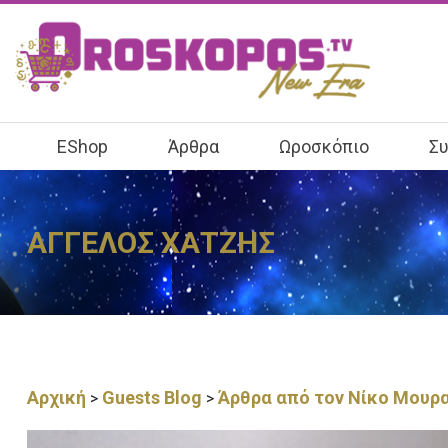
EShop
Άρθρα
Ωροσκόπιο
Συ
ΑΓΓΕΛΟΣ ΧΑΤΖΗΣ
Αρχική
Guests Blog
Άρθρα από τον Νίκο Μουρ
>
>