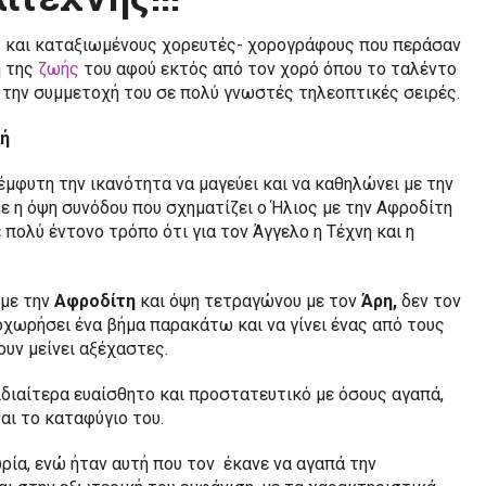
ύς και καταξιωμένους χορευτές- χορογράφους που περάσαν
ή της
ζωής
του αφού εκτός από τον χορό όπου το ταλέντο
ό την συμμετοχή του σε πολύ γνωστές τηλεοπτικές σειρές.
ή
έμφυτη την ικανότητα να μαγεύει και να καθηλώνει με την
ε η όψη συνόδου που σχηματίζει ο Ήλιος με την Αφροδίτη
 πολύ έντονο τρόπο ότι για τον Άγγελο η Τέχνη και η
 με την
Αφροδίτη
και όψη τετραγώνου με τον
Άρη,
δεν τον
οχωρήσει ένα βήμα παρακάτω και να γίνει ένας από τους
υν μείνει αξέχαστες.
ιδιαίτερα ευαίσθητο και προστατευτικό με όσους αγαπά,
ναι το καταφύγιο του.
ρία, ενώ ήταν αυτή που τον έκανε να αγαπά την