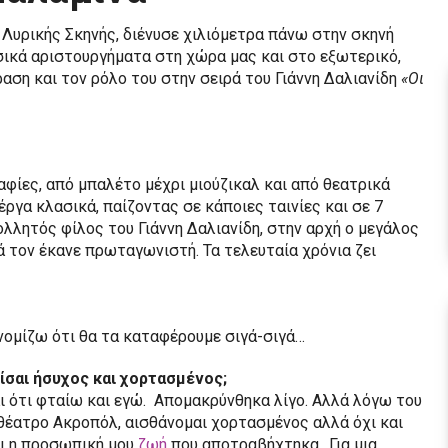
Λυρικής Σκηνής, διένυσε χιλιόμετρα πάνω στην σκηνή
ικά αριστουργήματα στη χώρα μας και στο εξωτερικό,
αση και τον ρόλο του στην σειρά του Γιάννη Δαλιανίδη
«Οι
αφίες, από μπαλέτο μέχρι μιούζικαλ και από θεατρικά
έργα κλασικά, παίζοντας σε κάποιες ταινίες και σε 7
λλητός φίλος του Γιάννη Δαλιανίδη, στην αρχή ο μεγάλος
 τον έκανε πρωταγωνιστή. Τα τελευταία χρόνια ζει
 νομίζω ότι θα τα καταφέρουμε σιγά-σιγά…
ίσαι ήσυχος και χορτασμένος;
αι ότι φταίω και εγώ. Απομακρύνθηκα λίγο. Αλλά λόγω του
 θέατρο Ακροπόλ, αισθάνομαι χορτασμένος αλλά όχι και
και η προσωπική μου
ζωή
που αποτραβήχτηκα…Για μια