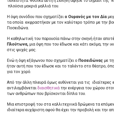
τελειότητα. Φυσικά αυτή η Σελήνη άφησε το σημάδι της κ
πλούσια μακριά μαλλιά του.
Η όψη συνόδου που σχηματίζει
ο Ουρανός με τον Δία
μεγ
τα οποία εκφραστήκαν με τον καλύτερο τρόπο με την βο
Ποσειδώνα.
Η καθηλωτική του παρουσία πάνω στην σκηνή ήταν αποτ
Πλούτωνα,
μια όψη που του έδωσε και κάτι ακόμα, την ικ
στις ψυχές μας.
Ενώ η όψη εξάγωνου που σχηματίζει ο
Ποσειδώνας
με τη
ήταν αυτή που του έδωσε και το ταλέντο στο θέατρο, όπο
για τον χορό.
Από την άλλη πλευρά όμως ευθύνεται για τις ιδιαίτερες
αντιλαμβάνεται
διαισθητικά
την ενέργεια του χώρου στον
των ανθρώπων που βρίσκονται δίπλα του.
Μια επιστροφή του στα καλλιτεχνικά δρώμενα τα επόμενα 
ιδιαίτερα ευχάριστη αφού θα έχει την προβολή και την απ