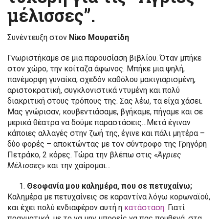
μέλισσες”.
Συνέντευξη στον
Νίκο Μουρατίδη
Γνωριστήκαμε σε μια παρουσίαση βιβλίου. Όταν μπήκε
στον χώρο, την κοίταζα άφωνος. Μπήκε μια ψηλή,
πανέμορφη γυναίκα, σχεδόν καθόλου μακιγιαρισμένη,
αριστοκρατική, συγκλονιστικά ντυμένη και πολύ
διακριτική στους τρόπους της. Σας λέω, τα είχα χάσει.
Μας γνώρισαν, κουβεντιάσαμε, βγήκαμε, πήγαμε και σε
μερικά θέατρα να δούμε παραστάσεις…Μετά έγιναν
κάποιες αλλαγές στην ζωή της, έγινε και πάλι μητέρα –
δύο φορές – αποκτώντας με τον σύντροφο της Γρηγόρη
Πετράκο, 2 κόρες. Τώρα την βλέπω στις
«Άγριες
Μέλισσες»
και την χαίρομαι…
Θεοφανία μου καλημέρα, που σε πετυχαίνω;
Καλημέρα με πετυχαίνεις σε καραντίνα λόγω κορωναϊού,
και έχει πολύ ενδιαφέρον αυτή η
κατάσταση
. Γιατί
πραγματικά, με το να μην μπορείς να πας πουθενά, στα