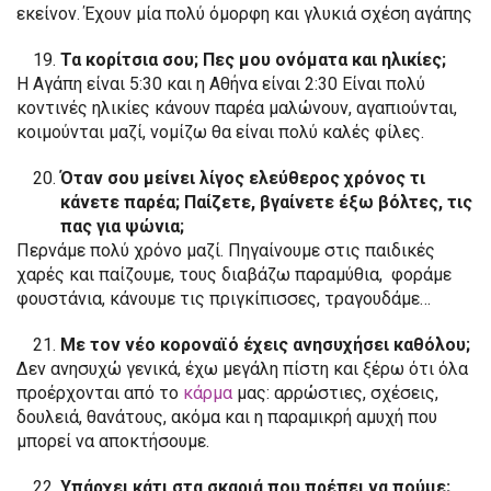
εκείνον. Έχουν μία πολύ όμορφη και γλυκιά σχέση αγάπης
Τα κορίτσια σου; Πες μου ονόματα και ηλικίες;
Η Αγάπη είναι 5:30 και η Αθήνα είναι 2:30 Είναι πολύ
κοντινές ηλικίες κάνουν παρέα μαλώνουν, αγαπιούνται,
κοιμούνται μαζί, νομίζω θα είναι πολύ καλές φίλες.
Όταν σου μείνει λίγος ελεύθερος χρόνος τι
κάνετε παρέα; Παίζετε, βγαίνετε έξω βόλτες, τις
πας για ψώνια;
Περνάμε πολύ χρόνο μαζί. Πηγαίνουμε στις παιδικές
χαρές και παίζουμε, τους διαβάζω παραμύθια, φοράμε
φουστάνια, κάνουμε τις πριγκίπισσες, τραγουδάμε…
Με τον νέο κοροναϊό έχεις ανησυχήσει καθόλου;
Δεν ανησυχώ γενικά, έχω μεγάλη πίστη και ξέρω ότι όλα
προέρχονται από το
κάρμα
μας: αρρώστιες, σχέσεις,
δουλειά, θανάτους, ακόμα και η παραμικρή αμυχή που
μπορεί να αποκτήσουμε.
Υπάρχει κάτι στα σκαριά που πρέπει να πούμε;