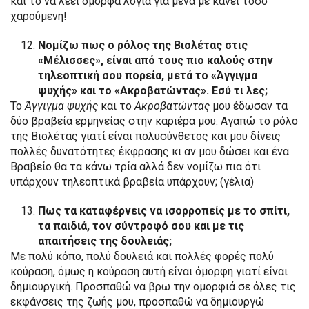
και το να λέει όμορφα λόγια για μένα με κάνει τόσο
χαρούμενη!
Νομίζω πως ο ρόλος της Βιολέτας στις
«Μέλισσες», είναι από τους πιο καλούς στην
τηλεοπτική σου πορεία, μετά το «Άγγιγμα
ψυχής» και το «Ακροβατώντας». Εσύ τι λες;
Το
Άγγιγμα ψυχής
και το
Ακροβατώντας
μου έδωσαν τα
δύο βραβεία ερμηνείας στην καριέρα μου. Αγαπώ το ρόλο
της Βιολέτας γιατί είναι πολυσύνθετος και μου δίνεις
πολλές δυνατότητες έκφρασης κι αν μου δώσει και ένα
Βραβείο θα τα κάνω τρία αλλά δεν νομίζω πια ότι
υπάρχουν τηλεοπτικά βραβεία υπάρχουν; (γέλια)
Πως τα καταφέρνεις να ισορροπείς με το σπίτι,
τα παιδιά, τον σύντροφό σου και με τις
απαιτήσεις της δουλειάς;
Με πολύ κόπο, πολύ δουλειά και πολλές φορές πολύ
κούραση, όμως η κούραση αυτή είναι όμορφη γιατί είναι
δημιουργική. Προσπαθώ να βρω την ομορφιά σε όλες τις
εκφάνσεις της ζωής μου, προσπαθώ να δημιουργώ