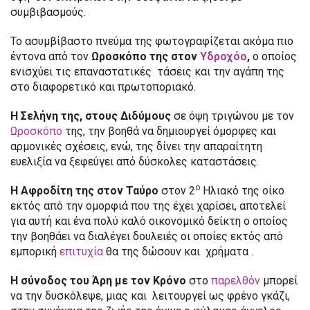
συμβιβασμούς.
Το ασυμβίβαστο πνεύμα της φωτογραφίζεται ακόμα πιο
έντονα από τον
Ωροσκόπο της στον
Υδροχόο
,
ο οποίος
ενισχύει τις επαναστατικές τάσεις και την αγάπη της
στο διαφορετικό και πρωτοποριακό.
Η Σελήνη της, στους Διδύμους
σε όψη τριγώνου με τον
Ωροσκόπο
της, την βοηθά να δημιουργεί όμορφες και
αρμονικές σχέσεις, ενώ, της δίνει την απαραίτητη
ευελιξία να ξεφεύγει από δύσκολες καταστάσεις.
ο
Η Αφροδίτη της στον Ταύρο
στον 2
Ηλιακό της οίκο
εκτός από την ομορφιά που της έχει χαρίσει, αποτελεί
για αυτή και ένα πολύ καλό οικονομικό δείκτη ο οποίος
την βοηθάει να διαλέγει δουλειές οι οποίες εκτός από
εμπορική
επιτυχία
θα της δώσουν και χρήματα .
Η σύνοδος του Άρη με τον Κρόνο
στο
παρελθόν
μπορεί
να την δυσκόλεψε, μιας και λειτουργεί ως φρένο γκάζι,