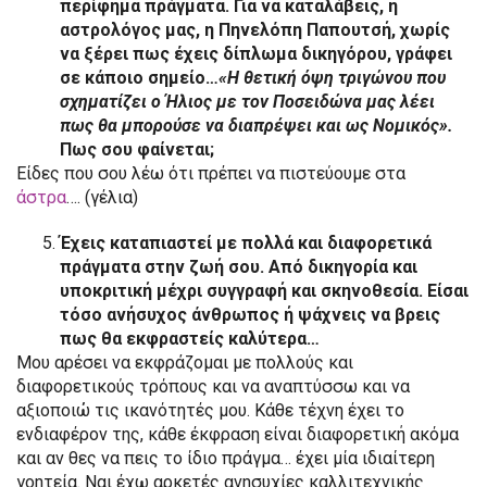
περίφημα πράγματα. Για να καταλάβεις, η
αστρολόγος μας, η Πηνελόπη Παπουτσή, χωρίς
να ξέρει πως έχεις δίπλωμα δικηγόρου, γράφει
σε κάποιο σημείο…
«Η θετική όψη τριγώνου που
σχηματίζει ο Ήλιος με τον Ποσειδώνα μας λέει
πως θα μπορούσε να διαπρέψει και ως Νομικός».
Πως σου φαίνεται;
Είδες που σου λέω ότι πρέπει να πιστεύουμε στα
άστρα
…. (γέλια)
Έχεις καταπιαστεί με πολλά και διαφορετικά
πράγματα στην ζωή σου. Από δικηγορία και
υποκριτική μέχρι συγγραφή και σκηνοθεσία. Είσαι
τόσο ανήσυχος άνθρωπος ή ψάχνεις να βρεις
πως θα εκφραστείς καλύτερα…
Μου αρέσει να εκφράζομαι με πολλούς και
διαφορετικούς τρόπους και να αναπτύσσω και να
αξιοποιώ τις ικανότητές μου. Κάθε τέχνη έχει το
ενδιαφέρον της, κάθε έκφραση είναι διαφορετική ακόμα
και αν θες να πεις το ίδιο πράγμα… έχει μία ιδιαίτερη
γοητεία. Ναι έχω αρκετές ανησυχίες καλλιτεχνικής