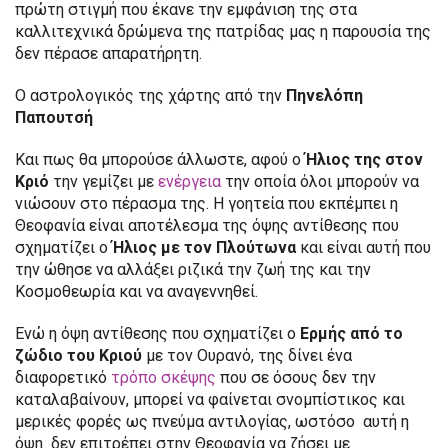
πρώτη στιγμή που έκανε την εμφάνιση της στα
καλλιτεχνικά δρώμενα της πατρίδας μας η παρουσία της
δεν πέρασε απαρατήρητη.
Ο αστρολογικός της χάρτης από την
Πηνελόπη
Παπουτσή
Και πως θα μπορούσε άλλωστε, αφού ο
Ήλιος της στον
Κριό
την γεμίζει με
ενέργεια
την οποία όλοι μπορούν να
νιώσουν στο πέρασμα της. Η γοητεία που εκπέμπει η
Θεοφανία είναι αποτέλεσμα της όψης αντίθεσης που
σχηματίζει ο
Ήλιος με τον Πλούτωνα
και είναι αυτή που
την ώθησε να αλλάξει ριζικά την ζωή της και την
Κοσμοθεωρία και να αναγεννηθεί.
Ενώ η όψη αντίθεσης που σχηματίζει ο
Ερμής από το
ζώδιο του Κριού
με τον Ουρανό, της δίνει ένα
διαφορετικό
τρόπο σκέψης
που σε όσους δεν την
καταλαβαίνουν, μπορεί να φαίνεται σνομπίστικος και
μερικές φορές ως πνεύμα αντιλογίας, ωστόσο αυτή η
όψη δεν επιτρέπει στην Θεοφανία να ζήσει με