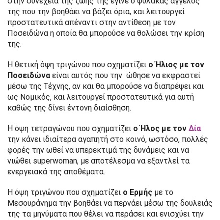
στην συνέχεια της ζωής της έγινε ο φύλακας άγγελος
της που την βοηθάει να βάζει όρια, και λειτουργεί
προστατευτικά απέναντι στην αντίθεση με τον
Ποσειδώνα η οποία θα μπορούσε να θολώσει την κρίση
της.
Η θετική όψη τριγώνου που σχηματίζει
ο Ήλιος με τον
Ποσειδώνα
είναι αυτός που την ώθησε να εκφραστεί
μέσω της Τέχνης, αν και θα μπορούσε να διαπρέψει και
ως Νομικός, και λειτουργεί προστατευτικά για αυτή
καθώς της δίνει έντονη διαίσθηση.
Η όψη τετραγώνου που σχηματίζει
ο Ήλος με τον
Δία
την κάνει ιδιαίτερα αγαπητή στο κοινό, ωστόσο, πολλές
φορές την ωθεί να υπερεκτιμά της δυνάμεις και να
νιώθει superwoman, με αποτέλεσμα να εξαντλεί τα
ενεργειακά της αποθέματα.
Η όψη τριγώνου που σχηματίζει
ο Ερμής
με το
Μεσουράνημα την βοηθάει να περνάει μέσω της δουλειάς
της τα μηνύματα που θέλει να περάσει και ενισχύει την