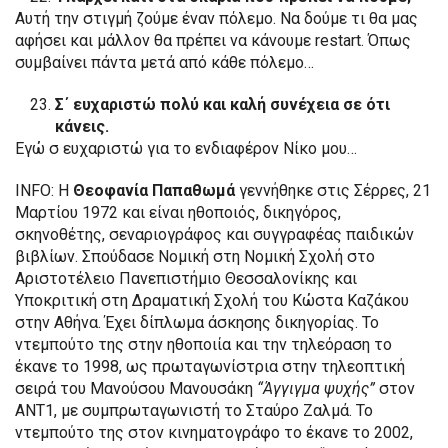
Αυτή την στιγμή ζούμε έναν πόλεμο. Να δούμε τι θα μας
αφήσει και μάλλον θα πρέπει να κάνουμε restart. Όπως
συμβαίνει πάντα μετά από κάθε πόλεμο…
Σ΄ ευχαριστώ πολύ και καλή συνέχεια σε ότι
κάνεις.
Εγώ σ ευχαριστώ για το ενδιαφέρον Νίκο μου…
INFO: Η
Θεοφανία Παπαθωμά
γεννήθηκε στις Σέρρες, 21
Μαρτίου 1972 και είναι ηθοποιός, δικηγόρος,
σκηνοθέτης, σεναριογράφος και συγγραφέας παιδικών
βιβλίων. Σπούδασε Νομική στη Νομική Σχολή στο
Αριστοτέλειο Πανεπιστήμιο Θεσσαλονίκης και
Υποκριτική στη Δραματική Σχολή του Κώστα Καζάκου
στην Αθήνα. Έχει δίπλωμα άσκησης δικηγορίας. Το
ντεμπούτο της στην ηθοποιία και την τηλεόραση το
έκανε το 1998, ως πρωταγωνίστρια στην τηλεοπτική
σειρά του Μανούσου Μανουσάκη
“Άγγιγμα ψυχής”
στον
ΑΝΤ1, με συμπρωταγωνιστή το Σταύρο Ζαλμά. Το
ντεμπούτο της στον κινηματογράφο το έκανε το 2002,