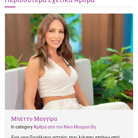
Μπέττυ Μαγγίρα
In category
Άρθρα από τον Νίκο Μουρατίδη
Ένα γκριζογάλανο αστέρι που λάμπει επάνω από