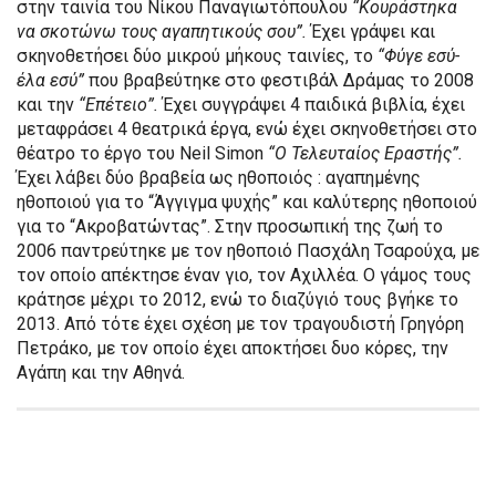
στην ταινία του Νίκου Παναγιωτόπουλου
“Κουράστηκα
να σκοτώνω τους αγαπητικούς σου”.
Έχει γράψει και
σκηνοθετήσει δύο μικρού μήκους ταινίες, το
“Φύγε εσύ-
έλα εσύ”
που βραβεύτηκε στο φεστιβάλ Δράμας το 2008
και την
“Επέτειο”.
Έχει συγγράψει 4 παιδικά βιβλία, έχει
μεταφράσει 4 θεατρικά έργα, ενώ έχει σκηνοθετήσει στο
θέατρο το έργο του Neil Simon
“Ο Τελευταίος Εραστής”.
Έχει λάβει δύο βραβεία ως ηθοποιός : αγαπημένης
ηθοποιού για το “Άγγιγμα ψυχής” και καλύτερης ηθοποιού
για το “Ακροβατώντας”. Στην προσωπική της ζωή το
2006 παντρεύτηκε με τον ηθοποιό Πασχάλη Τσαρούχα, με
τον οποίο απέκτησε έναν γιο, τον Αχιλλέα. Ο γάμος τους
κράτησε μέχρι το 2012, ενώ το διαζύγιό τους βγήκε το
2013. Από τότε έχει σχέση με τον τραγουδιστή Γρηγόρη
Πετράκο, με τον οποίο έχει αποκτήσει δυο κόρες, την
Αγάπη και την Αθηνά.