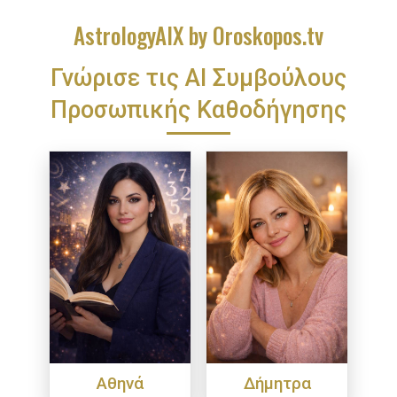
AstrologyAIX by Oroskopos.tv
Γνώρισε τις ΑΙ Συμβούλους
Προσωπικής Καθοδήγησης
Αθηνά
Δήμητρα