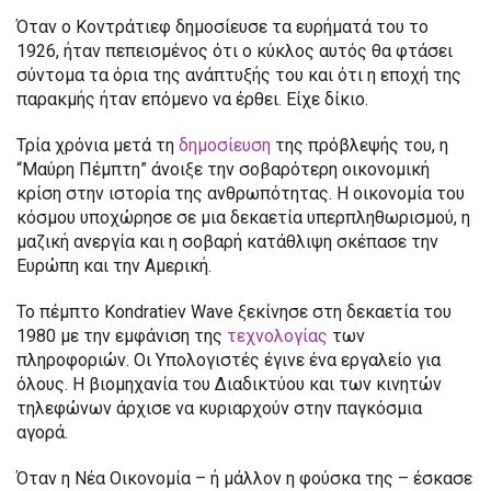
Όταν ο Κοντράτιεφ δημοσίευσε τα ευρήματά του το
1926, ήταν πεπεισμένος ότι ο κύκλος αυτός θα φτάσει
σύντομα τα όρια της ανάπτυξής του και ότι η εποχή της
παρακμής ήταν επόμενο να έρθει. Είχε δίκιο.
Τρία χρόνια μετά τη
δημοσίευση
της πρόβλεψής του, η
“Μαύρη Πέμπτη” άνοιξε την σοβαρότερη οικονομική
κρίση στην ιστορία της ανθρωπότητας. Η οικονομία του
κόσμου υποχώρησε σε μια δεκαετία υπερπληθωρισμού, η
μαζική ανεργία και η σοβαρή κατάθλιψη σκέπασε την
Ευρώπη και την Αμερική.
Το πέμπτο Kondratiev Wave ξεκίνησε στη δεκαετία του
1980 με την εμφάνιση της
τεχνολογίας
των
πληροφοριών. Οι Υπολογιστές έγινε ένα εργαλείο για
όλους. Η βιομηχανία του Διαδικτύου και των κινητών
τηλεφώνων άρχισε να κυριαρχούν στην παγκόσμια
αγορά.
Όταν η Νέα Οικονομία – ή μάλλον η φούσκα της – έσκασε