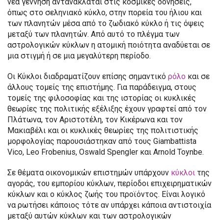
νέα γέννηση αντανακλάται στις κοσμικές δονήσεις,
όπως στο σεληνιακό κύκλο, στην πορεία του ήλιου και
των πλανητών μέσα από το ζωδιακό κύκλο ή τις όψεις
μεταξύ των πλανητών. Από αυτό το πλέγμα των
αστρολογικών κύκλων η ατομική ποιότητα αναδύεται σε
μια στιγμή ή σε μια μεγαλύτερη περίοδο.
Οι Κύκλοι διαδραματίζουν επίσης σημαντικό
ρόλο
και σε
άλλους τομείς της επιστήμης. Για παράδειγμα, στους
τομείς της φιλοσοφίας και της ιστορίας οι κυκλικές
θεωρίες της πολιτικής εξέλιξης έχουν γραφτεί από τον
Πλάτωνα, τον Αριστοτέλη, τον Κικέρωνα και τον
Μακιαβέλι και οι κυκλικές θεωρίες της πολιτιστικής
μορφολογίας παρουσιάστηκαν από τους Giambattista
Vico, Leo Frobenius, Oswald Spengler και Arnold Toynbe.
Σε θέματα οικονομικών επιστημών υπάρχουν
κύκλοι
της
αγοράς, του εμπορίου κύκλων, περίοδοι επιχειρηματικών
κύκλων και ο κύκλος ζωής του προϊόντος. Είναι λογικό
να ρωτήσει κάποιος τότε αν υπάρχει κάποια αντιστοιχία
μεταξύ αυτών κύκλων και των αστρολογικών