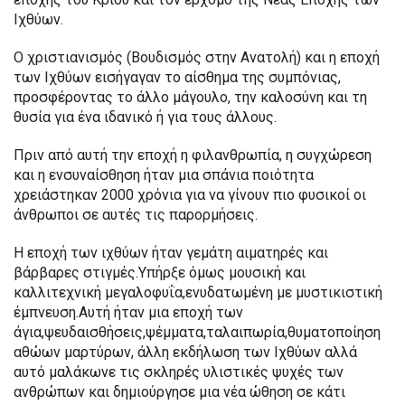
Ιχθύων.
Ο χριστιανισμός (Βουδισμός στην Ανατολή) και η εποχή
των Ιχθύων εισήγαγαν το αίσθημα της συμπόνιας,
προσφέροντας το άλλο μάγουλο, την καλοσύνη και τη
θυσία για ένα ιδανικό ή για τους άλλους.
Πριν από αυτή την εποχή η φιλανθρωπία, η συγχώρεση
και η ενσυναίσθηση ήταν μια σπάνια ποιότητα
χρειάστηκαν 2000 χρόνια για να γίνουν πιο φυσικοί οι
άνθρωποι σε αυτές τις παρορμήσεις.
Η εποχή των ιχθύων ήταν γεμάτη αιματηρές και
βάρβαρες στιγμές.Υπήρξε όμως μουσική και
καλλιτεχνική μεγαλοφυΐα,ενυδατωμένη με μυστικιστική
έμπνευση.Αυτή ήταν μια εποχή των
άγια,ψευδαισθήσεις,ψέμματα,ταλαιπωρία,θυματοποίηση
αθώων μαρτύρων, άλλη εκδήλωση των Ιχθύων αλλά
αυτό μαλάκωνε τις σκληρές υλιστικές ψυχές των
ανθρώπων και δημιούργησε μια νέα ώθηση σε κάτι