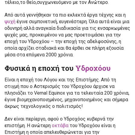
τέλειο,το θείο,συγχωνευόμενο με τον Ανώτερο.
Από αυτά γεννήθηκαν τα πιο εκλεκτά έργα τέχνης και η
ψυχή
έγινε συμπονετική, ευγενέστερη. Όλα αυτά είναι μια
οδυνηρή αλλά αναγκαία διαδικασία για τις ενσαρκωμένες
ψυχές μας, προκειμένου να μας προετοιμάσει για την
εποχή του Υδροχόου – την εποχή της αδελφοσύνης, η
οποία αρχίζει σταδιακά και θα έρθει σε πλήρη εξουσία
μέσα στα επόμενα 2000 χρόνια.
Φυσικά η εποχή του
Υδροχόου
Είναι η εποχή του Λόγου και της Επιστήμης. Από τη
στιγμή που ο Αστερισμός του Υδροχόου άρχισε να
πλησιάζει το Vernal Equinox για τα τελευταία 200 χρόνια,
έγινε βιομηχανοποιημένος, μηχανοποιημένος και σήμερα
άκρως τεχνολογικός ο πολιτισμός!
Δεν είναι περίεργο, αφού ο Υδροχόος κυβερνά την
επιστήμη. Η ανώτερη
οκτάβα
του Υδροχόου είναι η
Επιστήμη η οποία απελευθερώνεται για την