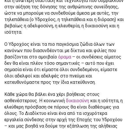
και η ανώτερη διάσταση και τεχνολογία που συμβάλλουν
στην αύξηση της δόνησης της ανθρώπινης συνείδησης,
ώστε να μπορούμε να συνδεθούμε άμεσα με αυτές, την
τηλεπάθεια (ο Υδροχόος, η τηλεπάθεια και η διόραση) και
βεβαίως η αδελφοσύνη, η ελευθερία, η δικαιοσύνη και η
ισότητα.
Ο Υδροχόος είναι τα πιο παγκόσμια ζώδια όλων των
κανόνων που διασυνδέονται με δίκτυα και φιλίες που
βασίζονται στο αμοιβαίο
όραμα
– οι συνδέσεις αίματος
δεν θα είναι πλέον τόσο σημαντικές – αυτό που έχει
σημασία είναι ότι είμαστε όλοι συνδεδεμένοι, είμαστε
όλοι αδελφοί και αδελφές στο πνεύμα και
κατευθυνόμαστε προς την ίδια κατεύθυνση.
Κάθε χώρα θα βάλει ένα χέρι βοήθειας στους
ασθενέστερους. Η κοινωνική
δικαιοσύνη
και η ισότητα, η
ελεύθερη πρόσβαση σε πόρους θα είναι διαθέσιμες για
όλους. Το Διαδίκτυο είναι ένα από τα ισχυρότερα
εργαλεία σύνδεσης στην αρχή της Εποχής του Υδροχόου
– και μας βοηθά να δούμε την εξάπλωση της αλήθειας