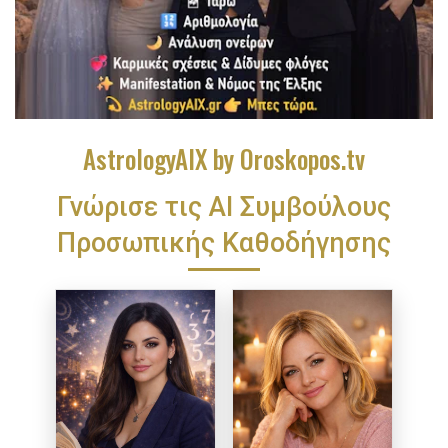
AstrologyAIX by Oroskopos.tv
Γνώρισε τις ΑΙ Συμβούλους
Προσωπικής Καθοδήγησης