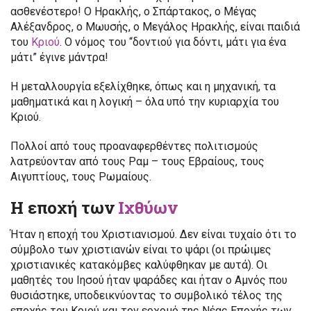
ασθενέστερο! Ο Ηρακλής, ο Σπάρτακος, ο Μέγας
Αλέξανδρος, ο Μωυσής, ο Μεγάλος Ηρακλής, είναι παιδιά
του
Κριού
. Ο νόμος του “δοντιού για δόντι, μάτι για ένα
μάτι” έγινε μάντρα!
Η μεταλλουργία εξελίχθηκε, όπως και η μηχανική, τα
μαθηματικά και η λογική – όλα υπό την κυριαρχία του
Κριού.
Πολλοί από τους προαναφερθέντες πολιτισμούς
λατρεύονταν από τους Ραμ – τους Εβραίους, τους
Αιγυπτίους, τους Ρωμαίους.
Η εποχή των
Ιχθύων
Ήταν η εποχή του Χριστιανισμού. Δεν είναι τυχαίο ότι το
σύμβολο των χριστιανών είναι το ψάρι (οι πρώιμες
χριστιανικές κατακόμβες καλύφθηκαν με αυτά). Οι
μαθητές του Ιησού ήταν ψαράδες και ήταν ο Αμνός που
θυσιάστηκε, υποδεικνύοντας το συμβολικό τέλος της
εποχής του Κριού και τον ερχομό της Νέας Εποχής των