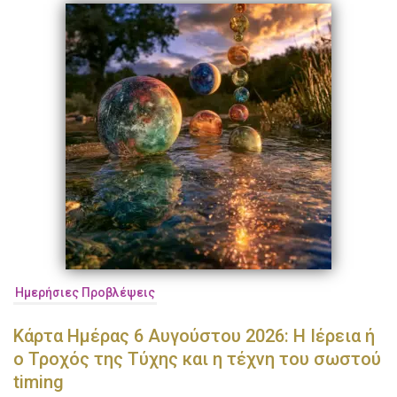
Ημερήσιες Προβλέψεις
Κάρτα Ημέρας 6 Αυγούστου 2026: Η Ιέρεια ή
ο Τροχός της Τύχης και η τέχνη του σωστού
timing