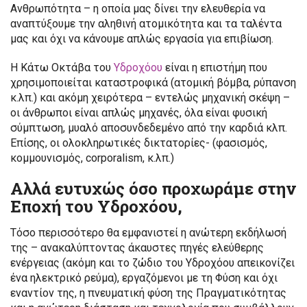
Ανθρωπότητα – η οποία μας δίνει την ελευθερία να
αναπτύξουμε την αληθινή ατομικότητα και τα ταλέντα
μας και όχι να κάνουμε απλώς εργασία για επιβίωση.
Η Κάτω Οκτάβα του
Υδροχόου
είναι η επιστήμη που
χρησιμοποιείται καταστροφικά (ατομική βόμβα, ρύπανση
κ.λπ.) και ακόμη χειρότερα – εντελώς μηχανική σκέψη –
οι άνθρωποι είναι απλώς μηχανές, όλα είναι φυσική
σύμπτωση, μυαλό αποσυνδεδεμένο από την καρδιά κλπ.
Επίσης, οι ολοκληρωτικές δικτατορίες- (φασισμός,
κομμουνισμός, corporalism, κ.λπ.)
Αλλά ευτυχώς όσο προχωράμε στην
Εποχή του Υδροχόου,
Τόσο περισσότερο θα εμφανιστεί η ανώτερη εκδήλωσή
της – ανακαλύπτοντας άκαυστες πηγές ελεύθερης
ενέργειας (ακόμη και το ζώδιο του Υδροχόου απεικονίζει
ένα ηλεκτρικό ρεύμα), εργαζόμενοι με τη Φύση και όχι
εναντίον της, η πνευματική φύση της Πραγματικότητας