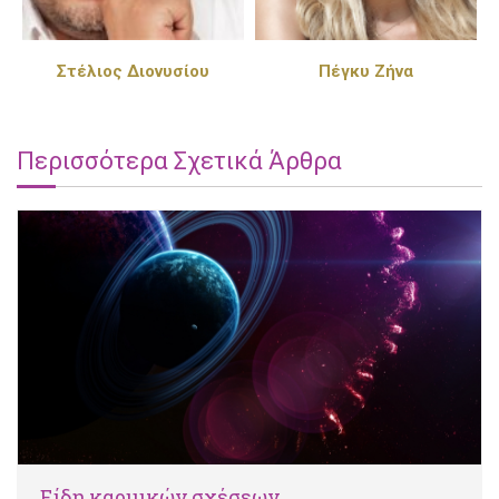
Στέλιος Διονυσίου
Πέγκυ Ζήνα
Περισσότερα Σχετικά Άρθρα
Είδη καρμικών σχέσεων