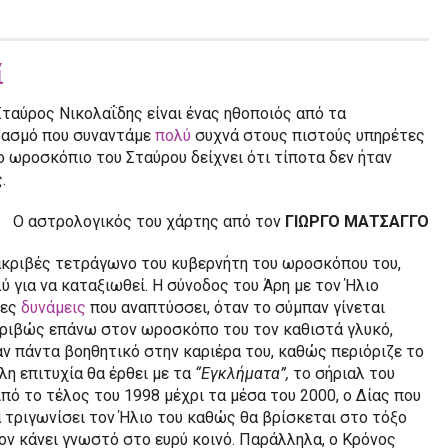
ί
αύρος Νικολαΐδης είναι ένας ηθοποιός από τα
δυασμό που συναντάμε
πολύ
συχνά στους πιστούς υπηρέτες
ο ωροσκόπιο του Σταύρου δείχνει ότι τίποτα δεν ήταν
.
Ο αστρολογικός του χάρτης από τον
ΓΙΩΡΓΟ ΜΑΤΣΑΓΓΟ
κριβές τετράγωνο του κυβερνήτη του ωροσκόπου του,
 για να καταξιωθεί. Η σύνοδος του Άρη με τον Ήλιο
ιες
δυνάμεις
που αναπτύσσει, όταν το σύμπαν γίνεται
κριβώς επάνω στον ωροσκόπο του τον καθιστά γλυκό,
ταν πάντα βοηθητικό στην καριέρα του, καθώς περιόριζε το
λη επιτυχία θα έρθει με τα
“Εγκλήματα”,
το σήριαλ του
ό το τέλος του 1998 μέχρι τα μέσα του 2000, ο Δίας που
α τριγωνίσει τον Ήλιο του καθώς θα βρίσκεται στο τόξο
ον κάνει γνωστό στο ευρύ κοινό. Παράλληλα, ο Κρόνος