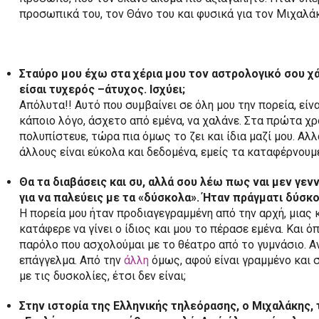
προσωπικά του, τον Θάνο του και φυσικά για τον Μιχαλά
Σταύρο μου έχω στα χέρια μου τον αστρολογικό σου χά
είσαι τυχερός –άτυχος. Ισχύει;
Απόλυτα!! Αυτό που συμβαίνει σε όλη μου την πορεία, είνα
κάποιο λόγο, άσχετο από εμένα, να χαλάνε. Στα πρώτα χρό
πολυπίστευε, τώρα πια όμως το ζει και ίδια μαζί μου. Αλ
άλλους είναι εύκολα και δεδομένα, εμείς τα καταφέρνουμ
Θα τα διαβάσεις και συ, αλλά σου λέω πως ναι μεν γεν
για να παλεύεις με τα «δύσκολα». Ήταν πράγματι δύσκο
Η πορεία μου ήταν προδιαγεγραμμένη από την αρχή, μιας κ
κατάφερε να γίνει ο ίδιος και μου το πέρασε εμένα. Και 
παρόλο που ασχολούμαι με το θέατρο από το γυμνάσιο. Αν
επάγγελμα. Από την
άλλη
όμως, αφού είναι γραμμένο και 
με τις δυσκολίες, έτσι δεν είναι;
Στην ιστορία της Ελληνικής τηλεόρασης, ο Μιχαλάκης, 