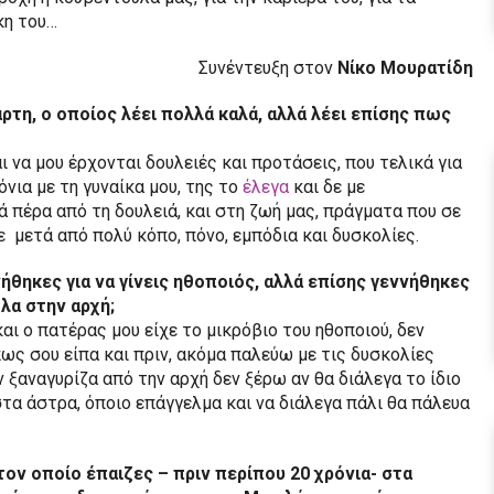
κη του…
Συνέντευξη στον
Νίκο Μουρατίδη
ρτη, ο οποίος λέει πολλά καλά, αλλά λέει επίσης πως
ι να μου έρχονται δουλειές και προτάσεις, που τελικά για
νια με τη γυναίκα μου, της το
έλεγα
και δε με
λά πέρα από τη δουλειά, και στη ζωή μας, πράγματα που σε
ε μετά από πολύ κόπο, πόνο, εμπόδια και δυσκολίες.
νήθηκες για να γίνεις ηθοποιός, αλλά επίσης γεννήθηκες
λα στην αρχή;
αι ο πατέρας μου είχε το μικρόβιο του ηθοποιού, δεν
όπως σου είπα και πριν, ακόμα παλεύω με τις δυσκολίες
 ξαναγυρίζα από την αρχή δεν ξέρω αν θα διάλεγα το ίδιο
στα άστρα, όποιο επάγγελμα και να διάλεγα πάλι θα πάλευα
τον οποίο έπαιζες – πριν περίπου 20 χρόνια- στα