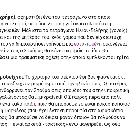
(χρήμα)
, σχηματίζει ένα ταυ-τετράγωνο στο οποίο
 φέρνει λεφτά, ωστόσο λειτουργεί ανασταλτικά στη
υγκυριών. Μάλιστα το τετράγωνο Ήλιου-Σελήνης (γονείς)
α και της μητέρας του: ενός γάμου που δεν είχε ευτυχή
του να δημιουργήσει γρήγορα μια
ευτυχισμένη
οικογένεια
ιών του, ο Σταύρος θα κάνει ακριβώς το ίδιο: θα
ώσει μια τραυματική σχέση στην οποία εμπλέκονται τρίτα
ροδείχνει.
Το χάρισμα του αιώνιου έφηβου φαίνεται ότι
 του έδειχναν μικρότεροι από την ηλικία τους. Ο πατέρας
ενθαρρύνει τον Σταύρο στις σπουδές του στην υποκριτική.
εγαλώνοντας θα ….μικραίνει!! Ο Σταύρος πέρα από πολύ
ν ένα καλό
παιδί
: πως θα μπορούσε να είναι κακός κάποιος
ι η Παρθένος (που έχει έντονη παρουσία στο ωροσκόπιο
ρος θα μπορούσε να δείρει μόνον όποιον θα τολμούσε να
πος – είναι αρκετά «τακτικός» ενώ μαγειρεύει ως σεφ