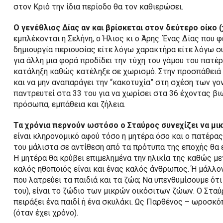
στον Κριό την ίδια περίοδο θα τον καθιερώσει.
Ο γενέθλιος Δίας αν και βρίσκεται στον δεύτερο οίκο 
εμπλέκονται η Σελήνη, ο Ήλιος κι ο Άρης. Ένας Δίας που
δημιουργία περιουσίας είτε λόγω χαρακτήρα είτε λόγω σ
για άλλη μια φορά προδίδει την τύχη του γάμου του πατέρ
κατάληξη καθώς κατέληξε σε χωρισμό. Στην προσπάθειά 
και να μην αναπαράγει την “κακοτυχία” στη σχέση των γον
παντρευτεί στα 33 του για να χωρίσει στα 36 έχοντας βι
πρόσωπα, εμπάθεια και ζήλεια.
Τα χρόνια περνούν ωστόσο ο Σταύρος συνεχίζει να μικ
είναι κληρονομικό αφού τόσο η μητέρα όσο και ο πατέρας
του μάλιστα σε αντίθεση από τα πρότυπα της εποχής θα 
Η μητέρα θα κρύβει επιμελημένα την ηλικία της καθώς μ
καλός ηθοποιός είναι και ένας καλός άνθρωπος. Ή μάλλο
που λατρεύει τα παιδιά και τα ζώα; Να υπενθυμίσουμε ότ
του), είναι το ζώδιο των μικρών οικόσιτων ζώων. Ο Σταύ
πειράξει ένα παιδί ή ένα σκυλάκι. Ως Παρθένος – ωροσκό
(όταν έχει χρόνο).