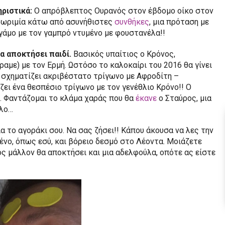
ηριστικά:
Ο απρόβλεπτος Ουρανός στον έβδομο οίκο στον
 γνωριμία κάτω από ασυνήθιστες
συνθήκες
, μια πρόταση με
 γάμο με τον γαμπρό ντυμένο με φουστανέλα!!
α αποκτήσει παιδί.
Βασικός υπαίτιος ο Κρόνος,
αμε) με τον Ερμή. Ωστόσο το καλοκαίρι του 2016 θα γίνει
 σχηματίζει ακριβέστατο τρίγωνο με Αφροδίτη –
ι ένα θεσπέσιο τρίγωνο με τον γενέθλιο Κρόνο!! Ο
ρι. Φαντάζομαι το κλάμα χαράς που θα
έκανε
ο Σταύρος, μια
ολο…
α το αγοράκι σου. Να σας ζήσει!! Κάπου άκουσα να λες την
ένο, όπως εσύ, και βόρειο δεσμό στο Λέοντα. Μοιάζετε
ός μάλλον θα αποκτήσει και μια αδελφούλα, οπότε ας είστε