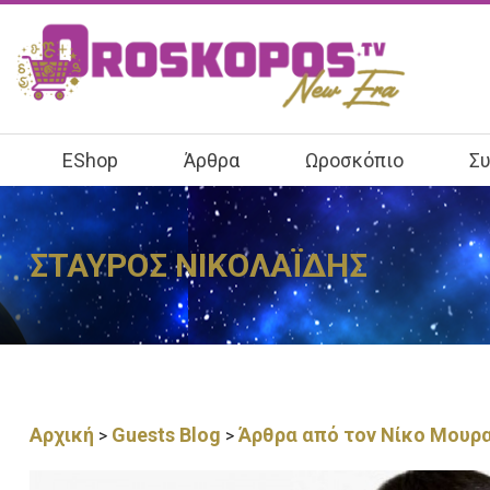
EShop
Άρθρα
Ωροσκόπιο
Συ
ΣΤΑΥΡΟΣ ΝΙΚΟΛΑΪΔΗΣ
Αρχική
Guests Blog
Άρθρα από τον Νίκο Μουρ
>
>