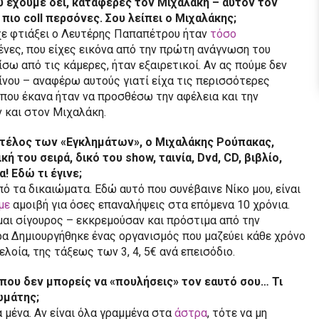
υ έχουμε δει, κατάφερες τον Μιχαλάκη – αυτόν τον
ς πιο
coll
περσόνες. Σου λείπει ο Μιχαλάκης;
ίχε φτιάξει ο Λευτέρης Παπαπέτρου ήταν
τόσο
νες, που είχες εικόνα από την πρώτη ανάγνωση του
σω από τις κάμερες, ήταν εξαιρετικοί. Αν ας πούμε δεν
ίνου – αναφέρω αυτούς γιατί είχα τις περισσότερες
που έκανα ήταν να προσθέσω την αφέλεια και την
ν και στον Μιχαλάκη.
ο τέλος των «Εγκλημάτων», ο Μιχαλάκης Ρούπακας,
ική του σειρά, δικό του
show
, ταινία,
Dvd
,
CD
, βιβλίο,
! Εδώ τι έγινε;
από τα δικαιώματα. Εδώ αυτό που συνέβαινε Νίκο μου, είναι
με
αμοιβή για όσες επαναλήψεις στα επόμενα 10 χρόνια.
ίμαι σίγουρος – εκκρεμούσαν και πρόστιμα από την
α Δημιουργήθηκε ένας οργανισμός που μαζεύει κάθε χρόνο
λοία, της τάξεως των 3, 4, 5€ ανά επεισόδιο.
που δεν μπορείς να «πουλήσεις» τον εαυτό σου… Τι
ωμάτης;
 μένα. Αν είναι όλα γραμμένα στα
άστρα
, τότε να μη