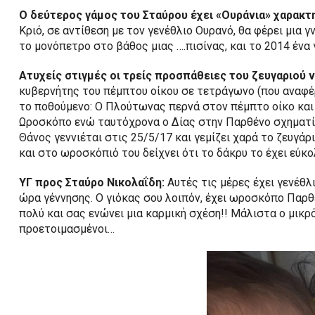
Ο δεύτερος γάμος του Σταύρου έχει «Ουράνια» χαρακτ
Κριό, σε αντίθεση με τον γενέθλιο Ουρανό, θα φέρει μια
το μονόπετρο στο βάθος μιας ….πισίνας, και το 2014 ένα
Ατυχείς στιγμές οι τρείς προσπάθειες του ζευγαριού ν
κυβερνήτης του πέμπτου οίκου σε τετράγωνο (που αναφέρ
το ποθούμενο: Ο Πλούτωνας περνά στον πέμπτο οίκο και
Ωροσκόπο ενώ ταυτόχρονα ο Δίας στην Παρθένο σχηματίζε
Θάνος γεννιέται στις 25/5/17 και γεμίζει χαρά το ζευγά
και στο ωροσκόπιό του δείχνει ότι το δάκρυ το έχει εύκ
ΥΓ προς Σταύρο Νικολαΐδη:
Αυτές τις μέρες έχει γενέθλι
ώρα γέννησης. Ο γιόκας σου λοιπόν, έχει ωροσκόπο Παρθ
πολύ και σας ενώνει μια καρμική σχέση!! Μάλιστα ο μικρ
προετοιμασμένοι…