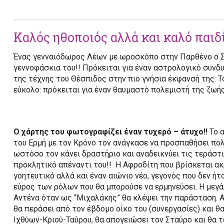
Καλός ηθοποιός αλλά και καλό παιδ
Ένας γενναιόδωρος Λέων με ωροσκόπο στην Παρθένο ο Στ
γεννοφάσκια του!! Πρόκειται για έναν αστρολογικό συν
της τέχνης του Θέσπιδος στην πιο γνήσια έκφανσή της. Τ
εύκολο: πρόκειται για έναν θαυμαστό πολεμιστή της ζωής
Ο χάρτης του φωτογραφίζει έναν τυχερό – άτυχο!!
Το α
του Ερμή με τον Κρόνο τον ανάγκασε να προσπαθήσει πολύ
ωστόσο τον κάνει δραστήριο και αναδεικνύει τις τεράστ
προκλητικό απέναντι του!! Η Αφροδίτη που βρίσκεται α
γοητευτικό αλλά και έναν αιώνιο νέο, γεγονός που δεν ή
εύρος των ρόλων που θα μπορούσε να ερμηνεύσει. Η μεγά
Αντένα όταν ως “Μιχαλάκης” θα κλέψει την παράσταση. Απ
θα περάσει από τον έβδομο οίκο του (συνεργασίες) και θ
Ιχθύων-Κριού-Ταύρου, θα απογειώσει τον Σταύρο και θα τ