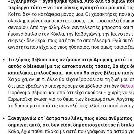
«Εγκλήματα» – αγαπήθηκε τρελά. Από όλα τα σίριαλ πο
περίεργο τύπο – να τον κάνεις αγαπητό και μία από τι
Κοίτα, δεν το κατάφερα μόνος μου. Οι χαρακτήρες που ε
ολοκληρωμένοι και οι καταστάσεις του τόσο καλά δομημέ
σεναρίου. Από την άλλη, όλοι συντελεστές μπροστά και πί
ήμουνα δίπλα στον Κόκλα, την Καβογιάννη, την Κωνσταντ
σκηνές- δεν ξέρω πως θα ήταν το αποτέλεσμα. Εγώ αυτό 
αγνότητα που είχα ως νέος ηθοποιός, που όμως ταίριαζα
Το ξέρεις βέβαια πως αν ήσουν στην Αμερική, μετά τ
αυτός ο
bisexual
με τις αυτοκτονικές τάσεις, θα είχε δ
καπελάκια, μπλουζάκια… και εσύ θα είχες βίλα με πισίνα
Χα χα χα, αν μη τι άλλο θα είχα εξασφαλίσει τη ζωή μου 
ότι μας έβαζαν να υπογράφουμε συμβόλαια ότι δεν
θέλου
Παράνομα βέβαια, και από ότι είχα ακούσει – χωρίς να ε
Ευρωπαϊκή ένωση για το θέμα των δικαιωμάτων. Αργότερ
τα δικαιώματα από τις επαναλήψεις αλλά τα ποσά είναι γε
Ξαναγυρνάω στ΄ άστρα που λένε, πως είσαι άνθρωπος 
σημαίνει αυτό, ότι δεν είσαι δημοσιοσχετίστας ή διπλ
Καλά, έχω πάθει πλάκα με αυτά που γράφουν τα άστρα για