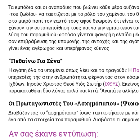
Τα εμπόδια και οι αναποδιές που βιώνει κάθε μέρα αυξάν
-του ζωδίου- να ταυτίζεται με το ρόλο του χαμένου, το
στο μικρό παπί τον εαυτό τους αφού θεωρούν ότι είναι το 
χάνουν την αυτοπεποίθησή τους και να μην εμπιστεύοντα
λύση του παραμυθιού ωστόσο γίνεται φανερή η ελπίδα μ
σαν επιβράβευση της υπομονής, της αντοχής και της αγάπ
γίνει ένας αγέρωχος και υπερήφανος κύκνος.
“Πεθαίνω Για Σένα”
Η αγάπη όλα τα υπομένει όπως λέει και το τραγούδι: Η
Πα
υπηρεσίες της στην ανθρωπότητα, φέρνοντας στον κόσμο 
Ιχθύων: Ιησούς Χριστός Θεού Υιός Σωτήρ (
ΙΧΘΥΣ
). Εκείν
παρακαταθήκη δύο λόγια, απλά και λιτά: “Αγαπάτε αλλήλου
Οι Πρωταγωνιστές Του «Ασχημόπαπου» (Ψυχαο
Διαβάζοντας το “ασχημόπαπο” ίσως ταυτιστήκατε με κά
ένα από τα στοιχεία του παραμυθιού. Διαβάστε τι σημαίνε
Αν σας έκανε εντύπωση: