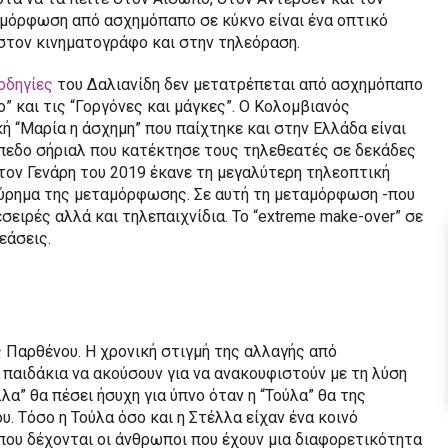
μόρφωση από ασχημόπαπο σε κύκνο είναι ένα οπτικό
 στον κινηματογράφο και στην τηλεόραση.
οδηγίες
του Δαλιανίδη δεν μετατρέπεται από ασχημόπαπο
ο” και τις “Γοργόνες και μάγκες”. Ο Κολομβιανός
κή “Μαρία η άσχημη” που παίχτηκε και στην Ελλάδα είναι
πεδο σήριαλ που κατέκτησε τους τηλεθεατές σε δεκάδες
 τον Γενάρη του 2019 έκανε τη μεγαλύτερη τηλεοπτική
εύρημα της μεταμόρφωσης. Σε αυτή τη μεταμόρφωση -που
σειρές αλλά και τηλεπαιχνίδια. Το “extreme make-over” σε
εάσεις.
 Παρθένου. Η χρονική στιγμή της αλλαγής από
 παιδάκια να ακούσουν για να ανακουφιστούν με τη λύση
λα” θα πέσει ήσυχη για ύπνο όταν η “Τούλα” θα της
υ. Τόσο η Τούλα όσο και η Στέλλα είχαν ένα κοινό
που δέχονται οι άνθρωποι που έχουν μια διαφορετικότητα