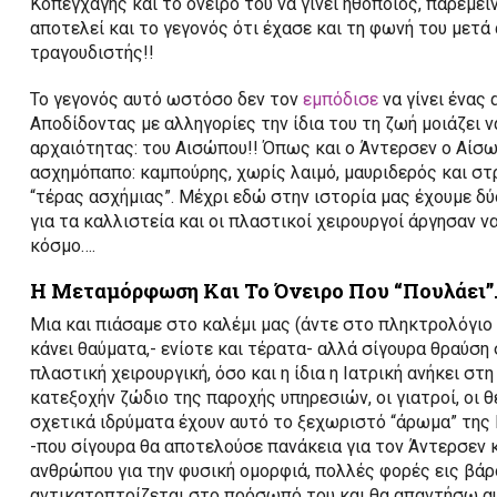
Κοπεγχάγης και το όνειρό του να γίνει ηθοποιός, παρέμει
αποτελεί και το γεγονός ότι έχασε και τη φωνή του μετά 
τραγουδιστής!!
Το γεγονός αυτό ωστόσο δεν τον
εμπόδισε
να γίνει ένας
Αποδίδοντας με αλληγορίες την ίδια του τη ζωή μοιάζει 
αρχαιότητας: του Αισώπου!! Όπως και ο Άντερσεν ο Αίσω
ασχημόπαπο: καμπούρης, χωρίς λαιμό, μαυριδερός και 
“τέρας ασχήμιας”. Μέχρι εδώ στην ιστορία μας έχουμε δύ
για τα καλλιστεία και οι πλαστικοί χειρουργοί άργησαν 
κόσμο….
Η Μεταμόρφωση Και Το Όνειρο Που “Πουλάει”
Μια και πιάσαμε στο καλέμι μας (άντε στο πληκτρολόγιο 
κάνει θαύματα,- ενίοτε και τέρατα- αλλά σίγουρα θραύση
πλαστική χειρουργική, όσο και η ίδια η Ιατρική ανήκει σ
κατεξοχήν ζώδιο της παροχής υπηρεσιών, οι γιατροί, οι 
σχετικά ιδρύματα έχουν αυτό το ξεχωριστό “άρωμα” της
-που σίγουρα θα αποτελούσε πανάκεια για τον Άντερσεν 
ανθρώπου για την φυσική ομορφιά, πολλές φορές εις βάρ
αντικατοπτρίζεται στο πρόσωπό του και θα απαντήσω αυ