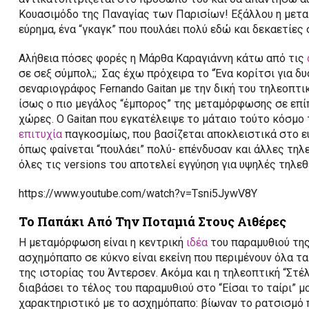
Κουασιμόδο της Παναγίας των Παρισίων! Εξάλλου η μετα
εύρημα, ένα “γκαγκ” που πουλάει πολύ εδώ και δεκαετίες
Αλήθεια πόσες φορές η Μάρθα Καραγιάννη κάτω από τις
σε σεξ σύμπολ;; Σας έχω πρόχειρα το “Ένα κορίτσι για δυ
σεναριογράφος Fernando Gaitan με την δική του τηλεοπτι
ίσως ο πιο μεγάλος “έμπορος” της μεταμόρφωσης σε επί
χώρες. Ο Gaitan που εγκατέλειψε το μάταιο τούτο κόσμο
επιτυχία
παγκοσμίως, που βασίζεται αποκλειστικά στο 
όπως φαίνεται “πουλάει” πολύ- επένδυσαν και άλλες τηλε
όλες τις versions του αποτελεί εγγύηση για υψηλές τηλεθ
https://www.youtube.com/watch?v=Tsni5JywV8Y
Το Παπάκι Από Την Ποταμιά Στους Αιθέρες
Η μεταμόρφωση είναι η κεντρική
ιδέα
του παραμυθιού της
ασχημόπαπο σε κύκνο είναι εκείνη που περιμένουν όλα τα
της ιστορίας του Άντερσεν. Ακόμα και η τηλεοπτική “Στέλ
διαβάσει το τέλος του παραμυθιού στο “Είσαι το ταίρι” μο
χαρακτηριστικό με το ασχημόπαπο: βίωναν το ρατσισμό 