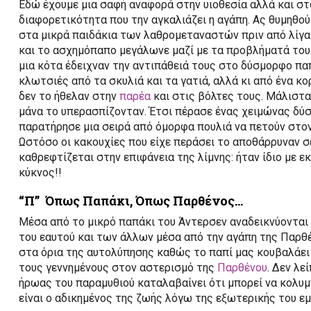
Εδώ έχουμε μια σαφή αναφορά στην υιοθεσία αλλά και σ
διαφορετικότητα που την αγκαλιάζει η αγάπη. Ας θυμηθού
στα μικρά παιδάκια των λαθρομεταναστών πριν από λίγα
και το ασχημόπαπο μεγάλωνε μαζί με τα προβλήματά του.
μια κότα έδειχναν την αντιπάθειά τους στο δύσμορφο παπά
κλωτσιές από τα σκυλιά και τα γατιά, αλλά κι από ένα κο
δεν το ήθελαν στην
παρέα
και στις βόλτες τους. Μάλιστα
μάνα το υπερασπίζονταν. Έτσι πέρασε ένας χειμώνας δύ
παρατήρησε μια σειρά από όμορφα πουλιά να πετούν στον 
Ωστόσο οι κακουχίες που είχε περάσει το αποθάρρυναν σε
καθρεφτίζεται στην επιφάνεια της λίμνης: ήταν ίδιο με ε
κύκνος!!
“Π” Όπως Παπάκι, Όπως Παρθένος…
Μέσα από το μικρό παπάκι του Άντερσεν αναδεικνύονται 
του εαυτού και των άλλων μέσα από την αγάπη της Παρθέν
στα όρια της αυτολύπησης καθώς το παπί μας κουβαλάει 
τους γεννημένους στον αστερισμό της
Παρθένου
. Δεν λε
ήρωας του παραμυθιού καταλαβαίνει ότι μπορεί να κολυ
είναι ο αδικημένος της ζωής λόγω της εξωτερικής του ε