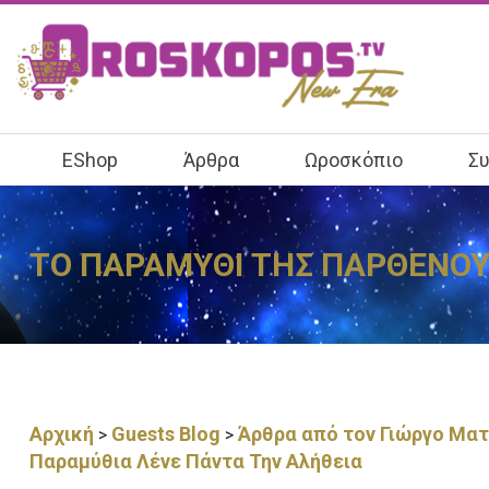
EShop
Άρθρα
Ωροσκόπιο
Συ
ΤΟ ΠΑΡΑΜΥΘΙ ΤΗΣ ΠΑΡΘΕΝΟΥ
Αρχική
Guests Blog
Άρθρα από τον Γιώργο Μα
>
>
Παραμύθια Λένε Πάντα Την Αλήθεια