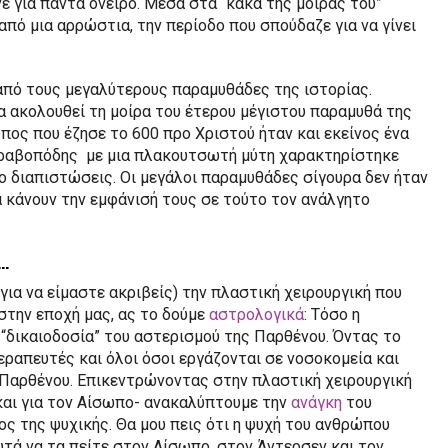
νε για πάντα όνειρο. Μέσα στα “κακά της μοίρας του”
από μια αρρώστια, την περίοδο που σπούδαζε για να γίνει
 από τους μεγαλύτερους παραμυθάδες της ιστορίας.
να ακολουθεί τη μοίρα του έτερου μέγιστου παραμυθά της
πος που έζησε το 600 προ Χριστού ήταν και εκείνος ένα
στραβοπόδης με μια πλακουτσωτή μύτη χαρακτηρίστηκε
ο διαπιστώσεις. Οι μεγάλοι παραμυθάδες σίγουρα δεν ήταν
να κάνουν την εμφάνισή τους σε τούτο τον ανάλγητο
…
για να είμαστε ακριβείς) την πλαστική χειρουργική που
 στην εποχή μας, ας το δούμε
αστρολογικά
: Τόσο η
τη “δικαιοδοσία” του αστερισμού της Παρθένου. Όντας το
θεραπευτές και όλοι όσοι εργάζονται σε νοσοκομεία και
 Παρθένου. Επικεντρώνοντας στην πλαστική χειρουργική
και για τον Αίσωπο- ανακαλύπτουμε την
ανάγκη
του
ος της ψυχικής. Θα μου πεις ότι η ψυχή του ανθρώπου
τά να τα πείτε στον Αίσωπο, στον Άντερσεν και τον