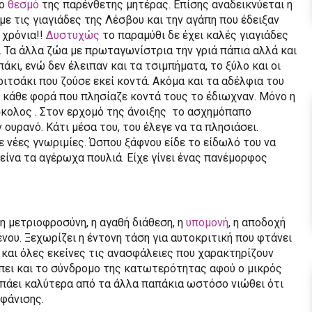
το
θεσμό
της παρένθετης μητέρας. Επίσης αναδεικνύεται η
με τις γιαγιάδες της Λέσβου και την αγάπη που έδειξαν
 χρόνια!!
Δυστυχώς
το παραμύθι δε έχει καλές γιαγιάδες
 Τα άλλα ζώα με πρωταγωνίστρια την γριά πάπια αλλά και
κι, ενώ δεν έλειπαν και τα τσιμπήματα, το ξύλο και οι
ριτσάκι που ζούσε εκεί κοντά. Ακόμα και τα αδέλφια του
 κάθε φορά που πλησίαζε κοντά τους το έδιωχναν. Μόνο η
σκολος . Στον ερχομό της άνοιξης το ασχημόπαπο
ουρανό. Κάτι μέσα του, του έλεγε να τα πλησιάσει.
 νέες γνωριμίες. Ώσπου ξάφνου είδε το είδωλό του να
κείνα τα αγέρωχα πουλιά. Είχε γίνει ένας πανέμορφος
η μετριοφροσύνη, η αγαθή διάθεση, η
υπομονή
, η αποδοχή
ου. Ξεχωρίζει η έντονη τάση για αυτοκριτική που φτάνει
και όλες εκείνες τις ανασφάλειες που χαρακτηρίζουν
ίπει και το σύνδρομο της κατωτερότητας αφού ο μικρός
μπάει καλύτερα από τα άλλα παπάκια ωστόσο νιώθει ότι
μφάνισης.