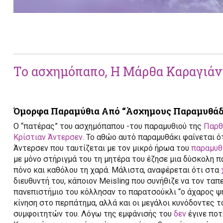
Το ασχημόπαπο, Η Μάρθα Καραγιάνν
Όμορφα Παραμύθια Από “Άσχημους Παραμυθάδ
Ο “πατέρας” του ασχημόπαπου -του παραμυθιού της
Παρθ
Κρίστιαν Άντερσεν
. Το αθώο αυτό παραμυθάκι φαίνεται ότ
Άντερσεν που ταυτίζεται με τον μικρό ήρωα του
παραμυθ
με μόνο στήριγμά του τη μητέρα του έζησε μια δύσκολη π
πόνο και καθόλου τη χαρά. Μάλιστα, αναφέρεται ότι στα
διευθυντή του, κάποιον Meisling που συνήθιζε να τον τ
πανεπιστήμιο του κόλλησαν το παρατσούκλι “ο άχαρος ψη
κίνηση στο περπάτημα, αλλά και οι μεγάλοι κυνόδοντες 
συμφοιτητών του. Λόγω της εμφάνισής του
δεν
έγινε ποτ