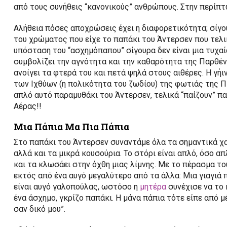
από τους συνήθεις “κανονικούς” ανθρώπους. Στην περίπτ
Αλήθεια πόσες αποχρώσεις έχει η διαφορετικότητα; σίγο
του χρώματος που είχε το παπάκι του Άντερσεν που τελι
υπόσταση του “ασχημόπαπου” σίγουρα δεν είναι μια τυχα
συμβολίζει την αγνότητα και την καθαρότητα της Παρθέν
ανοίγει τα φτερά του και πετά ψηλά στους αιθέρες. Η γή
των Ιχθύων (η πολικότητα του ζωδίου) της φωτιάς της Π
απλό αυτό παραμυθάκι του Άντερσεν, τελικά “παίζουν” πα
Αέρας!!
Μια Πάπια Μα Πια Πάπια
Στο παπάκι του Άντερσεν συναντάμε όλα τα σημαντικά χ
αλλά και τα μικρά κουσούρια. Το στόρι είναι απλό, όσο απ
και τα κλωσάει στην όχθη μιας λίμνης. Με το πέρασμα το
εκτός από ένα αυγό μεγαλύτερο από τα άλλα: Μια γιαγιά 
είναι αυγό γαλοπούλας, ωστόσο η
μητέρα
συνέχισε να το 
ένα άσχημο, γκρίζο παπάκι. Η μάνα πάπια τότε είπε από 
σαν δικό μου”.