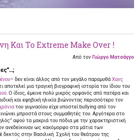
η Και Το Extreme Make Over !
Από τον
Γιώργο Ματσάγγο
ες”…;
ένου
– δεν είναι άλλος από τον μεγάλο παραμυθά
Χανς
ι αποτελεί μια τραγική βιογραφική ιστορία του ίδιου του
ιού
. Ο ίδιος, έμεινε πολύ μικρός ορφανός από πατέρα και
αιδική και εφηβική ηλικία βιώνοντας περισσότερο τον
χρόνια
του γυμνασίου είχε υποστεί bullying από τον
απεινώνει μπροστά στους συμμαθητές του. Αργότερα στο
λός” αφού τα μακριά του πόδια με την χαρακτηριστική
τον ανεδείκνυαν ως κακόμορφο στα μάτια των
έ δεκτός στην Βασιλική Σχολή του θεάτρου της