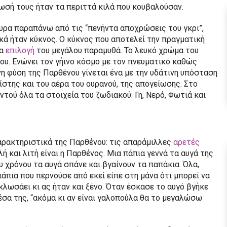
ωσή τους ήταν τα περιττά κιλά που κουβαλούσαν.
υρα παραπάνω από τις “πενήντα αποχρώσεις του γκρι”,
κά ήταν κύκνος. Ο κύκνος που αποτελεί την πραγματική
ία
επιλογή
του μεγάλου παραμυθά. Το λευκό χρώμα του
ου. Ενώνει τον γήινο κόσμο με τον πνευματικό καθώς
ινη φύση της Παρθένου γίνεται ένα με την υδάτινη υπόσταση
ίστης και του αέρα του ουρανού, της απογείωσης. Στο
ντού όλα τα στοιχεία του ζωδιακού: Γη, Νερό, Φωτιά και
αρακτηριστικά της Παρθένου: τις απαράμιλλες
αρετές
λή και λιτή είναι η Παρθένος. Μια πάπια γεννά τα αυγά της
υ χρόνου τα αυγά σπάνε και βγαίνουν τα παπάκια. Όλα,
πάπια που περνούσε από εκεί είπε στη μάνα ότι μπορεί να
κλωσάει κι ας ήταν και ξένο. Όταν έσκασε το αυγό βγήκε
μέσα της, “ακόμα κι αν είναι γαλοπούλα θα το μεγαλώσω