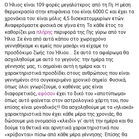
Ο Ήλιος είναι 109 φορές μεγαλύτερος από τη Γη. Η μέση
θερμοκρασία στην επιφάνεια του είναι 6000 C και έχει τα
χρονάκια του: είναι μόλις 4,5 δισεκατομμυρίων ετών.
Αναφερόμαστε φυσικά σε γήινα έτη. Το κάθε έτος το
καθορίζει μια
πλήρης
περιφορά της Γης γύρω από τον
Ήλιο. Σε ένα από αυτά κάπου στο χωροχρόνο
γεννηθήκαμε κι εμείς που μακάρι να είχαμε το
προσδόκιμο ζωής του Ήλιου…. Σε αυτό το αφιέρωμα θα
ασχοληθούμε με αυτό το γεγονός: την ημέρα της
γέννησής μας, τι σημαίνει αυτή η ημέρα και τι
χαρακτηριστικά προσδίδει στους ανθρώπους που είναι
γεννημένοι στο συγκεκριμένο χρονικό σημείο. Φυσικά,
όπως όλοι γνωρίζουμε, ο καθένας μας είναι
διαφορετικός,
εφόσον
έχει το δικό του «αποτύπωμα»
όπως αυτό φαίνεται στον αστρολογικό χάρτη του, που
επίσης είναι μοναδικός!! Θα ασχοληθούμε με τα «ηλιακά»
χαρακτηριστικά που έχει κάθε μέρα της χρονιάς, θα
δώσουμε μια ονομασία «κλειδί» γι’ αυτή την ημέρα και θα
δούμε τα θετικά και αρνητικά χαρακτηριστικά που
«κρύβονται» πίσω από κάθε μέρα γέννησης. Επίσης θα