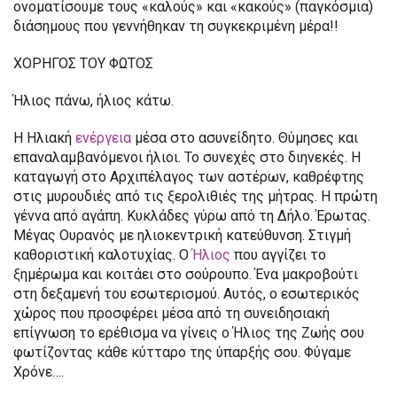
ονοματίσουμε τους «καλούς» και «κακούς» (παγκόσμια)
διάσημους που γεννήθηκαν τη συγκεκριμένη μέρα!!
ΧΟΡΗΓΟΣ ΤΟΥ ΦΩΤΟΣ
Ήλιος πάνω, ήλιος κάτω.
Η Ηλιακή
ενέργεια
μέσα στο ασυνείδητο. Θύμησες και
επαναλαμβανόμενοι ήλιοι. Το συνεχές στο διηνεκές. Η
καταγωγή στο Αρχιπέλαγος των αστέρων, καθρέφτης
στις μυρουδιές από τις ξερολιθιές της μήτρας. Η πρώτη
γέννα από αγάπη. Κυκλάδες γύρω από τη Δήλο. Έρωτας.
Μέγας Ουρανός με ηλιοκεντρική κατεύθυνση. Στιγμή
καθοριστική καλοτυχίας. Ο
Ήλιος
που αγγίζει το
ξημέρωμα και κοιτάει στο σούρουπο. Ένα μακροβούτι
στη δεξαμενή του εσωτερισμού. Αυτός, ο εσωτερικός
χώρος που προσφέρει μέσα από τη συνειδησιακή
επίγνωση το ερέθισμα να γίνεις ο Ήλιος της Ζωής σου
φωτίζοντας κάθε κύτταρο της ύπαρξής σου. Φύγαμε
Χρόνε….