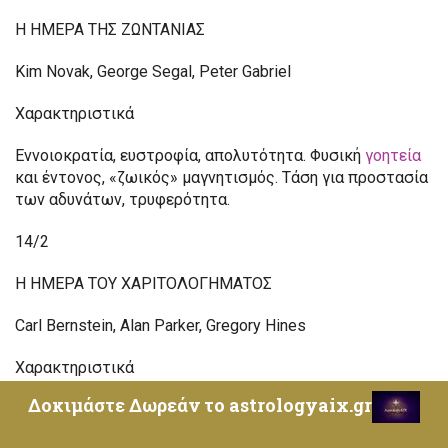
Η ΗΜΕΡΑ ΤΗΣ ΖΩΝΤΑΝΙΑΣ
Kim Novak, George Segal, Peter Gabriel
Χαρακτηριστικά
Εννοιοκρατία, ευστροφία, απολυτότητα. Φυσική
γοητεία
και έντονος, «ζωικός» μαγνητισμός. Τάση για προστασία
των αδυνάτων, τρυφερότητα.
14/2
Η ΗΜΕΡΑ ΤΟΥ ΧΑΡΙΤΟΛΟΓΗΜΑΤΟΣ
Carl Bernstein, Alan Parker, Gregory Hines
Χαρακτηριστικά
Δοκιμάστε Δωρεάν το astrologyaix.gr
Ελευθερία, αυθορμητισμός, ενεργητικότητα. Πνεύμα
ανοικτό, με υψηλά ιδανικά και αξίες. Εξωτερίκευση