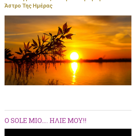
Άστρο Της Ημέρας
O SOLE MIO…. ΗΛΙΕ MOY!!